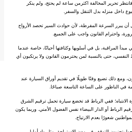
لفة سرعة لأنه كان يسير بـ67 كيلومترًا بدل 60. فانتظر تحرير المخالفة اكثرمن ساعة لم يحتج، ولم ينكر
وع داخل منزله بدل التنقل والسفر.
ل أن يبرر السرعة المفرطة، لأن حوادث السير تحصد الأرواح
ورة، واحترام القانون واجب على الجميع.
دأ المراقبة، بل في أسلوبها وكثافتها أحيانًا، خاصة عندما
النفسي، حتى بالنسبة لمن يحترمون القانون ولا يرتكبون أي
نون، ومع ذلك تضيع وقتًا طويلًا في تقديم أوراق السيارة عند
 في الناظور على الساعة التاسعة صباحًا.
ارة الانتباه؛ ففي الرباط قد تخضع سيارة تحمل ترقيم الشرق
يم الرباط أو الدار البيضاء نفس الفضول الأمني. وربما يكون
اطنين شعورًا بعدم الارتياح.
ا يتجنبون التوقف في مدن الاستراحة، مثل واد أمليل