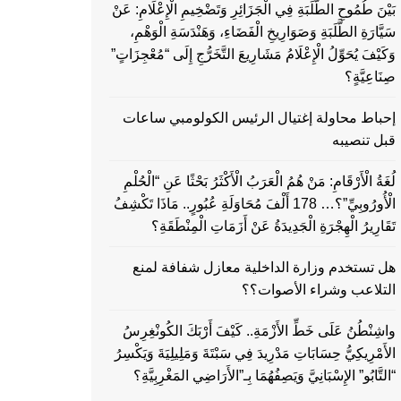
بَيْنَ طُمُوحِ الطَّلَبَةِ فِي الْجَزَائِرِ وَتَضْخِيمِ الْإِعْلَامِ: عَنْ
سَيَّارَةِ الطَّلَبَةِ وَصَوَارِيخِ الْفَضَاءِ، وَهَنْدَسَةِ الْوَهْمِ،
وَكَيْفَ يُحَوِّلُ الْإِعْلَامُ مَشَارِيعَ التَّخَرُّجِ إِلَى “مُعْجِزَاتٍ”
صِنَاعِيَّةٍ؟
إحباط محاولة إغتيال الرئيس الكولومبي ساعات
قبل تنصيبه
لُغَةُ الْأَرْقَامِ: مَنْ هُمُ الْعَرَبُ الْأَكْثَرُ بَحْثًا عَنِ “الْحُلْمِ
الْأُورُوبِيِّ”؟… 178 أَلْفَ مُحَاوَلَةِ عُبُورٍ.. مَاذَا تَكْشِفُ
تَقَارِيرُ الْهِجْرَةِ الْجَدِيدَةُ عَنْ أَزَمَاتِ الْمِنْطَقَةِ؟
هل تستخدم وزارة الداخلية معازل شفافة لمنع
التلاعب وشراء الأصوات؟؟
واشِنْطُنُ عَلَى خَطِّ الأَزْمَةِ.. كَيْفَ أَرْبَكَ الكُونْغِرِسُ
الأَمْرِيكِيُّ حِسَابَاتِ مَدْرِيدَ فِي سَبْتَةَ وَمَلِيلِيَةَ وَيَكْسِرُ
“التَّابُو” الإِسْبَانِيَّ وَيَصِفُهُمَا بِـ”الأَرَاضِي المَغْرِبِيَّةِ؟