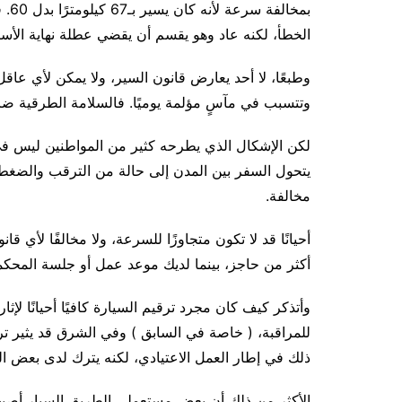
بمخا
الخطأ، لكنه عاد وهو يقسم أن يقضي عطلة نهاية الأسب
وطبعًا، لا أحد يعارض قانون السير، ولا يمكن لأي عاق
وتتسبب في مآسٍ مؤلمة يوميًا. فالسلامة الطرقية ضر
لكن الإشكال الذي يطرحه كثير من المواطنين ليس في مب
يتحول السفر بين المدن إلى حالة من الترقب والضغط 
مخالفة.
أحيانًا قد لا تكون متجاوزًا للسرعة، ولا مخالفًا لأي قا
أكثر من حاجز، بينما لديك موعد عمل أو جلسة المحكمة
وأتذكر كيف كان مجرد ترقيم السيارة كافيًا أحيانًا لإث
للمراقبة، ( خاصة في السابق ) وفي الشرق قد يثير ترق
ذلك في إطار العمل الاعتيادي، لكنه يترك لدى بعض المو
الأكثر من ذلك أن بعض مستعملي الطريق السيار أصبحو