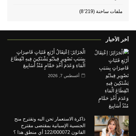
ملفات ساخنة
(8٬219)
أخر الأخبار
الْجَزَائِرُ: اِعْتِقَالُ أَرْبَعِ فَتَيَاتٍ قَاصِرَاتٍ
بِسَبَبِ تَصْوِيرِ فِيدْيُو يَشْتَكِينَ فِيهِ انْقِطَاعَ
الْمَاءِ وَعَدَمَ أَخْذِ حَمَّامٍ مُنْذُ أَسَابِيعَ
أغسطس 7, 2026
ذاكرة الاستعمار تحن اليه وتقترح منح
الجنسية الإسبانية بمقتضى مقترح
القانون 122/000072 أي منطق هذا ؟