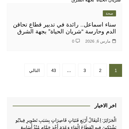
صحة
سناء اسماعل.. رائدة في تدبير قطاع تحاقن
الدم وحارسة “شريان الحياة” بجهة الشرق
مارس 6, 2026
0
تعدد
1
2
3
…
43
التالي
صفحات
المقالات
اخر الاخبار
الْجَزَائِرُ: اِعْتِقَالُ أَرْبَعِ فَتَيَاتٍ قَاصِرَاتٍ بِسَبَبِ تَصْوِيرِ فِيدْيُو
يَشْتَكِينَ فِيهِ انْقِطَاعَ الْمَاءِ وَعَدَمَ أَخْذِ حَمَّامٍ مُنْذُ أَسَابِيعَ