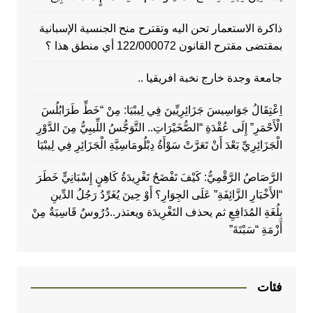
ذاكرة الاستعمار تحن اليه وتقترح منح الجنسية الإسبانية
بمقتضى مقترح القانون 122/000072 أي منطق هذا ؟
جامعة وجدة خارج نخبة افريقيا ..
اِعْتِقَالُ جَوَاسِيسَ جَزَائِرِيِّينَ فِي لِيبْيَا: مِنْ “خَطِّ طَرَابُلُسَ
الْأَحْمَرِ” إِلَى عُقْدَةِ “الصُّخَيْرَاتِ.. التَّوَجُّسُ اللِّيبِيُّ مِنَ الدَّوْرِ
الْجَزَائِرِيِّ بَعْدَ أَنْ تَعَرَّتْ سَوْأَةُ دِبْلُومَاسِيَّةِ الْجَزَائِرِ فِي لِيبْيَا
الرَّصَاصُ الرَّقْمِيُّ: كَيْفَ تَفْضَحُ تَغْرِيدَةُ كَاهِنٍ إِسْبَانِيٍّ خَطَرَ
“الأَخْبَارِ الزَّائِفَةِ” عَلَى الجِوَارِ؟ أَوْ حِينَ يُغَرِّدُ رَجُلُ الدِّينِ
بِلُغَةِ المُدَافِعِ ثم يحذف التَغْرِيدَة ويعتذر..دُرُوسٌ قَاسِيَةٌ مِنْ
أَزْمَةِ “سَبْتَةَ”
فئات