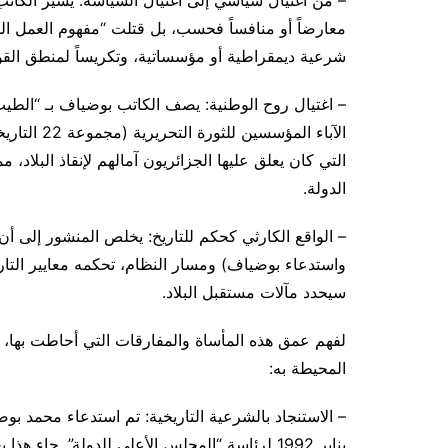
– من اغتيال سياسي إلى اغتيال السياسة: يشير الكا
معارضاً أو منافساً فحسب، بل قتلت “مفهوم العمل السيا
شرعية ديمقراطية أو مؤسساتية، وتكريساً لمنطق القوة
– اغتيال روح الوطنية: يصف الكاتب بوضياف بـ “الطي
الآباء المؤ
التي كان يعلق عليها الجزائريون آمالهم لإنقاذ البلاد
الدولة.
واستدعاء بوضياف) ومسار النظام، تحكمه معايير التاريخ
سيحدد مآلات مستقبل البلاد.
لفهم عمق هذه المأساة والمفارقات التي أحاطت بها،
المحيطة به:
يناير 1992 لرئاسة “المجلس الأعلى للدولة”. جاء 