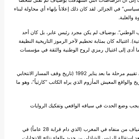
تب إلى أن الرصاصات التي استهدفت بوضياف لم تقتل شخصاً
سي” في الجزائر. لقد كان ذلك إعلاناً بإنهاء أي محاولة لبناء
 والغلبة.
ب الوطني”. بوضياف لم يكن مجرد رئيس عابر، بل كان أحد
سسين للثورة التحريرية (مجموعة 22 التاريخية). اغتياله كان بمثابة تحطيم لآخر الرموز التاريخية النظيفة
، مما أدى إلى اغتيال رمزي لروح الوطنية والثقة في مؤسسات
– الواقع الكارثي كحكم للتاريخ: يخلص المنشور إلى أن تقييم مرحلة ما بعد يناير 1992 (تاريخ وقف المسار الانتخابي
 والواقع المعيش المأزوم الذي يراه الكاتب “كارثياً”، وهو ما
 يجب وضع الحدث في سياقه الواقعي وتفكيك الروايات
– الاستنجاد بالشرعية التاريخية: تم استدعاء محمد بوضياف من منفاه في المغرب (الذي دام قرابة 28 عاماً) في
هذا بعد استقالة الرئيس الشاذلي بن جديد وإلغاء نتائج الانتخابات