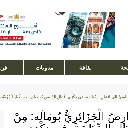
ة
ثقافة
مدونات
فن
اسِيٍّ إِلَى اِغْتِيَالِ السِّيَاسَةِ، فِي ذِكْرَى اِغْتِيَالِ الرَّئِيسِ بُوضِيَافَ أَحَدِ الْآبَاءِ الْمُؤَسِّسِينَ لِلثّ
َارِضُ الْجَزَائِرِيُّ بُومَالَة: مِنْ