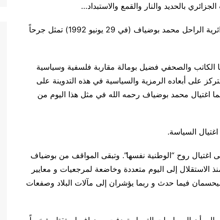
ائري بالحديد والنار والقمع والاستبداد…
حلول ذكرى اغتيال الرئيس المجاهد مفجر الثورة الجزائرية الراحل محمد بوضياف (في 29 يونيو 1992) تمثل جرحاً
لها الكاتب والصحفي فضيل بومالة مقاربة فلسفية وسياسية
لتركز على أبعاده الرمزية والسياسية في هذه التدوينة على
هما اغتيال محمد بوضياف رحمه الله في مثل هذا اليوم من
الى اغتيال روح “الوطنية نفسها”. وتبقى المواقف من بوضياف
حكم نفسه منذ الاستقلال إلى اليوم متعددة وخاضعة لمرجعيات و معايير
 سيحسمان فيما حدث و ربما يؤشران إلى مآلات البلاد وصفعات