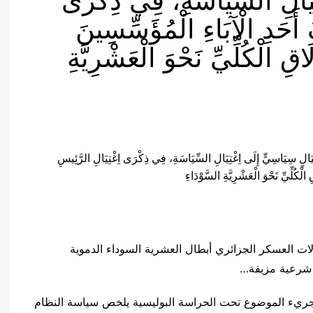
تِيَالِ السِّيَاسَةِ، فِي ذِكْرَى
أَحَدِ الْآبَاءِ الْمُؤَسِّسِينَ
ِلَاقِ الْكُلِّيِّ نَحْوَ الْعَشْرِيَّةِ
ات العسكر الجزائري أبطال العشرية السوداء الدموية
ب شرعية مزيفة…
لجريء الموضوع تحت الحراسة البوليسية يلخص سياسة النظام