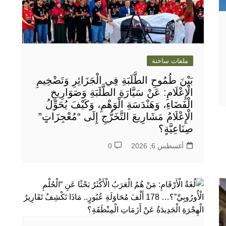
ملفات ساخنة
بَيْنَ طُمُوحِ الطَّلَبَةِ فِي الْجَزَائِرِ وَتَضْخِيمِ
الْإِعْلَامِ: عَنْ سَيَّارَةِ الطَّلَبَةِ وَصَوَارِيخِ
الْفَضَاءِ، وَهَنْدَسَةِ الْوَهْمِ، وَكَيْفَ يُحَوِّلُ
الْإِعْلَامُ مَشَارِيعَ التَّخَرُّجِ إِلَى “مُعْجِزَاتٍ”
صِنَاعِيَّةٍ؟
أغسطس 6, 2026
0