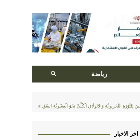
رياضة
َوْرَةِ التَّحْرِيرِيَّةِ وَالِانْزِلَاقِ الْكُلِّيِّ نَحْوَ الْعَشْرِيَّةِ السَّوْدَاءِ
اخر الاخبار