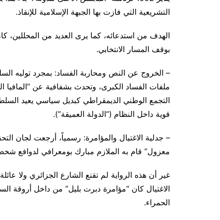
التشريعية التي فازت بها الجبهة الإسلامية للإنقاذ.
الهدف من استدعائه، كما يرى العديد من المحللين، ك
بوقف المسار الانتخابي.
– الخروج عن النص ومحاربة الفساد: بمجرد توليه السل
ملفات الفساد الكبرى، وتحدث بشفافية عن “المافيا ال
التجمع الوطني الديمقراطي كبديل سياسي يعيد السلطة 
قوية داخل النظام (“الدولة العميقة”).
– جدلية الاغتيال والمؤامرة: رسمياً، أرجعت لجان الت
معزول” قام به الملازم مبارك بومعرافي لدوافع شخصية أ
غير أن هذه الرواية لم تقنع الشارع الجزائري ولا عائل
الاغتيال كان “مؤامرة دبرت بليل” من داخل أروقة ال
الحمراء.