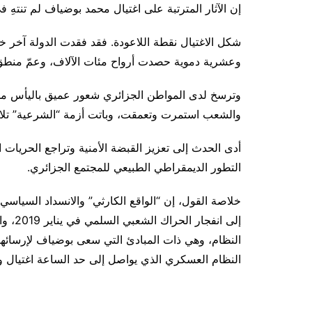
إن الآثار المترتبة على اغتيال محمد بوضياف لم تنتهِ في صيف 1992، بل شكلت ملامح ا
شكل الاغتيال نقطة اللاعودة. فقد فقدت الدولة آخر خي
وعشرية دموية حصدت أرواح مئات الآلاف، وعمّ منطق ا
وترسخ لدى المواطن الجزائري شعور عميق باليأس من إ
والشعب استمرت وتعمقت، وباتت أزمة “الشرعية” تلاح
أدى الحدث إلى تعزيز القبضة الأمنية وتراجع الحريات ا
التطور الديمقراطي الطبيعي للمجتمع الجزائري.
خلاصة القول، إن “الواقع الكارثي” والانسداد السياسي ا
إلى ان
النظام، وهي ذات المبادئ التي سعى بوضياف لإرسائها 
النظام العسكري الذي يواصل إلى حد الساعة اغتيال و