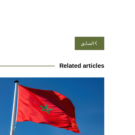
تصفّح
السابق
المقالات
Related articles