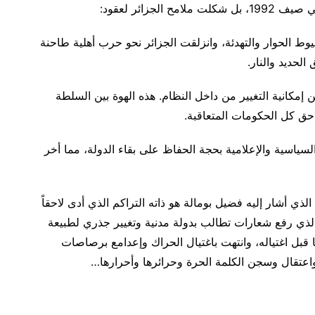
لجزائر لعقود:
وط الحوار والتهدئة، وانزلقت الجزائر نحو حرب أهلية طاحنة
لحديد والنار.
مكانية التغيير من داخل النظام. هذه الهوة بين السلطة
ق كل الحكومات المتعاقبة.
لسياسية والإعلامية بحجة الحفاظ على بقاء الدولة، مما أخر
لذي أشار إليه فضيل بومالة هو ذاته التراكم الذي أدى لاحقاً
فجار الحراك الشعبي السلمي في يناير 2019، والذي رفع شعارات تطالب بدولة مدنية وتغيير جذري لطبيعة
قبل اغتياله، وانتهت باغتيال الحراك وإعدامع برصاصات
اعتقال وسجن الكلمة الحرة وحرائرها وأحرارها…