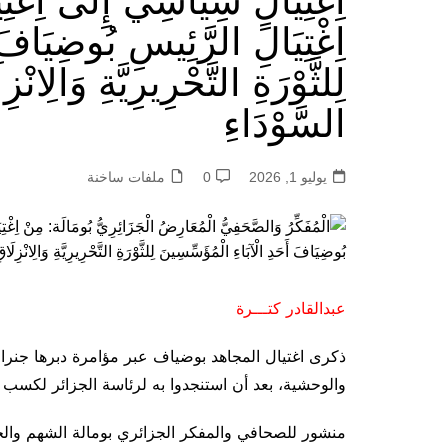
اِغْتِيَالٍ سِيَاسِيٍّ إِلَى اِغْ
اِغْتِيَالِ الرَّئِيسِ بُوضِيَافَ 
لِلثَّوْرَةِ التَّحْرِيرِيَّةِ وَالِانْز
السَّوْدَاءِ
يوليو 1, 2026
0
ملفات ساخنة
عبدالقادر كتـــرة
ذكرى اغتيال المجاهد بوضياف عبر مؤامرة دبرها جنرال
والوحشية، بعد أن استنجدوا به لرئاسة الجزائر لكس
منشور للصحافي والمفكر الجزائري بومالة الشهم وا