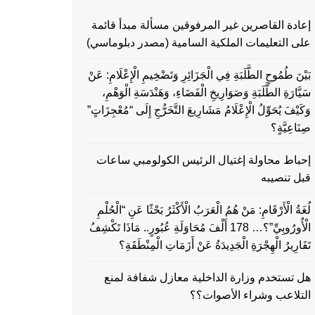
إعادة القاصرين غير المرفوقين مسألة مبدأ قائمة
على التعليمات الملكية السامية (مصدر دبلوماسي)
بَيْنَ طُمُوحِ الطَّلَبَةِ فِي الْجَزَائِرِ وَتَضْخِيمِ الْإِعْلَامِ: عَنْ
سَيَّارَةِ الطَّلَبَةِ وَصَوَارِيخِ الْفَضَاءِ، وَهَنْدَسَةِ الْوَهْمِ،
وَكَيْفَ يُحَوِّلُ الْإِعْلَامُ مَشَارِيعَ التَّخَرُّجِ إِلَى “مُعْجِزَاتٍ”
صِنَاعِيَّةٍ؟
إحباط محاولة إغتيال الرئيس الكولومبي ساعات
قبل تنصيبه
لُغَةُ الْأَرْقَامِ: مَنْ هُمُ الْعَرَبُ الْأَكْثَرُ بَحْثًا عَنِ “الْحُلْمِ
الْأُورُوبِيِّ”؟… 178 أَلْفَ مُحَاوَلَةِ عُبُورٍ.. مَاذَا تَكْشِفُ
تَقَارِيرُ الْهِجْرَةِ الْجَدِيدَةُ عَنْ أَزَمَاتِ الْمِنْطَقَةِ؟
هل تستخدم وزارة الداخلية معازل شفافة لمنع
التلاعب وشراء الأصوات؟؟