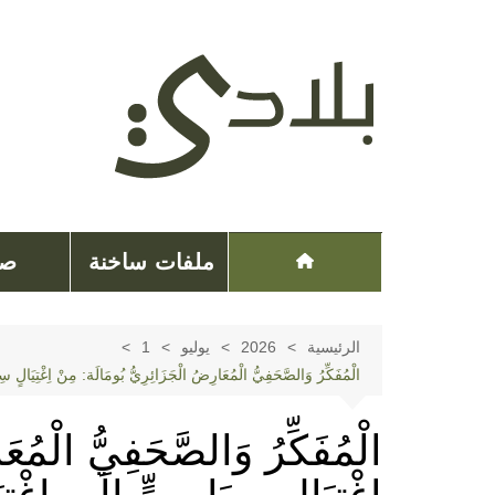
لتجاوز
لى
لمحتوى
ملفات ساخنة
صح
الرئيسية
2026
يوليو
1
الْمُفَكِّرُ وَالصَّحَفِيُّ الْمُعَارِضُ الْجَزَائِرِيُّ بُومَالَة: مِنْ اِغْتِيَالٍ سِيَ
الْمُفَكِّرُ وَالصَّحَفِيُّ الْمُع