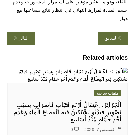
اللقاء، وهو ما اعتُبر مؤشرا على استمرار المشاورات وعدم
حسم القيادة لقرارها النهائي في انتظار نتائج مساعيها مع
هوار.
تصفّح
السابق
التالي
المقالات
Related articles
ملفات ساخنة
الْجَزَائِرُ: اِعْتِقَالُ أَرْبَعِ فَتَيَاتٍ قَاصِرَاتٍ بِسَبَبِ
تَصْوِيرِ فِيدْيُو يَشْتَكِينَ فِيهِ انْقِطَاعَ الْمَاءِ وَعَدَمَ
أَخْذِ حَمَّامٍ مُنْذُ أَسَابِيعَ
أغسطس 7, 2026
0