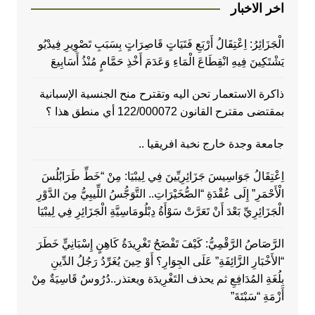
اخر الاخبار
الْجَزَائِرُ: اِعْتِقَالُ أَرْبَعِ فَتَيَاتٍ قَاصِرَاتٍ بِسَبَبِ تَصْوِيرِ فِيدْيُو
يَشْتَكِينَ فِيهِ انْقِطَاعَ الْمَاءِ وَعَدَمَ أَخْذِ حَمَّامٍ مُنْذُ أَسَابِيعَ
ذاكرة الاستعمار تحن اليه وتقترح منح الجنسية الإسبانية
بمقتضى مقترح القانون 122/000072 أي منطق هذا ؟
جامعة وجدة خارج نخبة افريقيا ..
اِعْتِقَالُ جَوَاسِيسَ جَزَائِرِيِّينَ فِي لِيبْيَا: مِنْ “خَطِّ طَرَابُلُسَ
الْأَحْمَرِ” إِلَى عُقْدَةِ “الصُّخَيْرَاتِ.. التَّوَجُّسُ اللِّيبِيُّ مِنَ الدَّوْرِ
الْجَزَائِرِيِّ بَعْدَ أَنْ تَعَرَّتْ سَوْأَةُ دِبْلُومَاسِيَّةِ الْجَزَائِرِ فِي لِيبْيَا
الرَّصَاصُ الرَّقْمِيُّ: كَيْفَ تَفْضَحُ تَغْرِيدَةُ كَاهِنٍ إِسْبَانِيٍّ خَطَرَ
“الأَخْبَارِ الزَّائِفَةِ” عَلَى الجِوَارِ؟ أَوْ حِينَ يُغَرِّدُ رَجُلُ الدِّينِ
بِلُغَةِ المُدَافِعِ ثم يحذف التَغْرِيدَة ويعتذر..دُرُوسٌ قَاسِيَةٌ مِنْ
أَزْمَةِ “سَبْتَةَ”