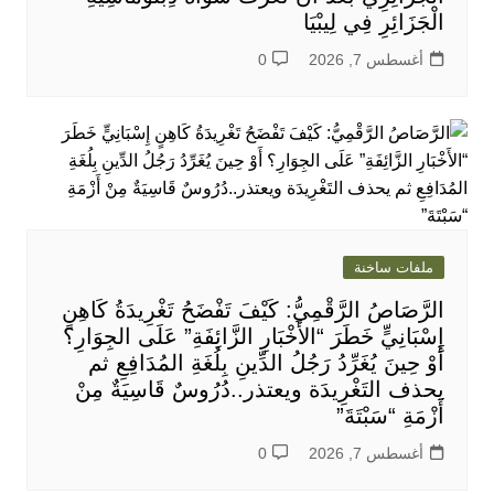
الْجَزَائِرِ فِي لِيبْيَا
أغسطس 7, 2026
0
ملفات ساخنة
الرَّصَاصُ الرَّقْمِيُّ: كَيْفَ تَفْضَحُ تَغْرِيدَةُ كَاهِنٍ
إِسْبَانِيٍّ خَطَرَ “الأَخْبَارِ الزَّائِفَةِ” عَلَى الجِوَارِ؟
أَوْ حِينَ يُغَرِّدُ رَجُلُ الدِّينِ بِلُغَةِ المُدَافِعِ ثم
يحذف التَغْرِيدَة ويعتذر..دُرُوسٌ قَاسِيَةٌ مِنْ
أَزْمَةِ “سَبْتَةَ”
أغسطس 7, 2026
0