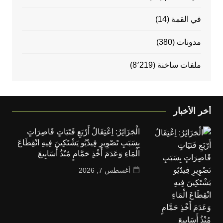
في القمة
(14)
مدونات
(380)
ملفات ساخنة
(8٬219)
أخر الأخبار
الْجَزَائِرُ: اِعْتِقَالُ أَرْبَعِ فَتَيَاتٍ قَاصِرَاتٍ
بِسَبَبِ تَصْوِيرِ فِيدْيُو يَشْتَكِينَ فِيهِ انْقِطَاعَ
الْمَاءِ وَعَدَمَ أَخْذِ حَمَّامٍ مُنْذُ أَسَابِيعَ
أغسطس 7, 2026