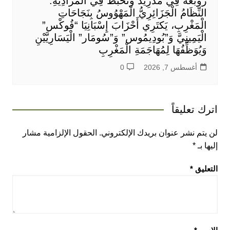
زَوْبَعَةٌ فِي مَدْرِيدَ وَتَخَبُّطٌ فِي الْمُرَادِيَّةِ:
النِّظَامُ الْجَزَائِرِيُّ الْمَهْوُوسُ بِنَجَاحَاتِ
الْمَغْرِبِ، يَكتَرِي أَحْزَابَ إِسْبَانِيَا “فُوكْس”
الْيَمِينِيَّ وَ”بُودِيمُوس” وَ”سُومَار” الْيَسَارِيَّيْنِ
وَيُوَظِّفُهَا لِمُهَاجَمَةِ الْمَغْرِبِ
أغسطس 7, 2026
0
اترك تعليقاً
لن يتم نشر عنوان بريدك الإلكتروني.
الحقول الإلزامية مشار
إليها بـ
*
التعليق
*