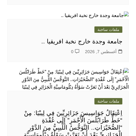
ملفات ساخنة
جامعة وجدة خارج نخبة افريقيا ..
أغسطس 7, 2026
0
ملفات ساخنة
اِعْتِقَالُ جَوَاسِيسَ جَزَائِرِيِّينَ فِي لِيبْيَا: مِنْ
“خَطِّ طَرَابُلُسَ الْأَحْمَرِ” إِلَى عُقْدَةِ
“الصُّخَيْرَاتِ.. التَّوَجُّسُ اللِّيبِيُّ مِنَ الدَّوْرِ
الْجَزَائِرِيِّ بَعْدَ أَنْ تَعَرَّتْ سَوْأَةُ دِبْلُومَاسِيَّةِ