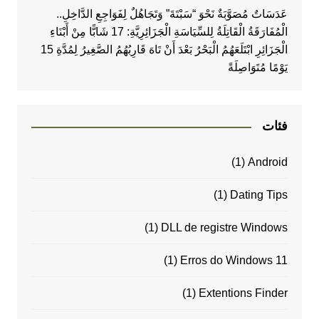
عَدَسَاتٌ مُصَوَّبَةٌ نَحْوَ “سَبْتَةَ” وَتَجَاهُلٌ لِفَوَاجِعِ الدَّاخِلِ..
الْمُفَارَقَةُ الْقَاتِلَةُ لِلسِّيَاسَةِ الْجَزَائِرِيَّةِ: 17 شَابًّا مِنْ أَبْنَاءِ
الْجَزَائِرِ ابْتَلَعَهُمُ الْبَحْرُ بَعْدَ أَنْ تَاهَ قَارِبُهُمُ الصَّغِيرُ لِمُدَّةِ 15
يَوْمًا مُتَوَاصِلَةً
فئات
(1)
Android
(1)
Dating Tips
(1)
DLL de registre Windows
(1)
Erros do Windows 11
(1)
Extentions Finder