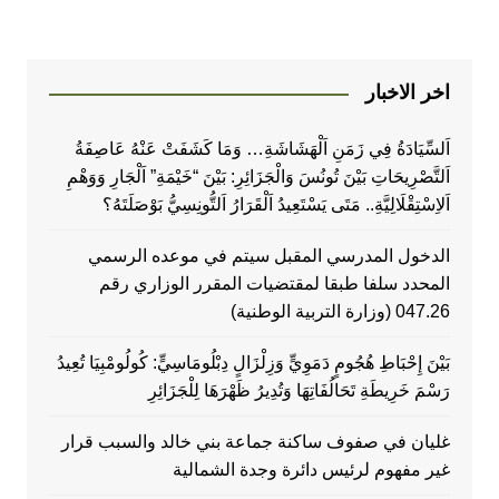
اخر الاخبار
اَلسِّيَادَةُ فِي زَمَنِ اَلْهَشَاشَةِ… وَمَا كَشَفَتْ عَنْهُ عَاصِفَةُ
اَلتَّصْرِيحَاتِ بَيْنَ تُونُسَ وَالْجَزَائِرِ: بَيْنَ “خَيْمَةِ” اَلْجَارِ وَوَهْمِ
اَلاِسْتِقْلَالِيَّةِ.. مَتَى يَسْتَعِيدُ اَلْقَرَارُ اَلتُّونِسِيُّ بَوْصَلَتَهُ؟
الدخول المدرسي المقبل سیتم في موعده الرسمي
المحدد سلفا طبقا لمقتضیات المقرر الوزاري رقم
047.26 (وزارة التربية الوطنية)
بَيْنَ إِحْبَاطِ هُجُومٍ دَمَوِيٍّ وَزِلْزَالٍ دِبْلُومَاسِيٍّ: كُولُومْبِيَا تُعِيدُ
رَسْمَ خَرِيطَةِ تَحَالُفَاتِهَا وَتُدِيرُ ظَهْرَهَا لِلْجَزَائِرِ
غليان في صفوف ساكنة جماعة بني خالد والسبب قرار
غير مفهوم لرئيس دائرة وجدة الشمالية