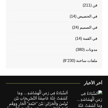
فن
(211)
في الحضيض
(14)
في الصميم
(24)
في القمة
(14)
مدونات
(380)
ملفات ساخنة
(8٬230)
أخر الأخبار
اَلسِّيَادَةُ فِي زَمَنِ اَلْهَشَاشَةِ… وَمَا
كَشَفَتْ عَنْهُ عَاصِفَةُ اَلتَّصْرِيحَاتِ بَيْنَ
تُونُسَ وَالْجَزَائِرِ: بَيْنَ “خَيْمَةِ” اَلْجَارِ وَوَهْمِ