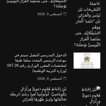
اَلاِسْتِقْلَالِيَّةِ.. مَتَى يَسْتَعِيدُ اَلْقَرَارُ اَلتُّونِسِيُّ
بَوْصَلَتَهُ؟
أغسطس 9, 2026
الدخول المدرسي المقبل سیتم في
موعده الرسمي المحدد سلفا طبقا
لمقتضیات المقرر الوزاري رقم 047.26
(وزارة التربية الوطنية)
أغسطس 9, 2026
بَيْنَ إِحْبَاطِ هُجُومٍ دَمَوِيٍّ وَزِلْزَالٍ
دِبْلُومَاسِيٍّ: كُولُومْبِيَا تُعِيدُ رَسْمَ خَرِيطَةِ
تَحَالُفَاتِهَا وَتُدِيرُ ظَهْرَهَا لِلْجَزَائِرِ