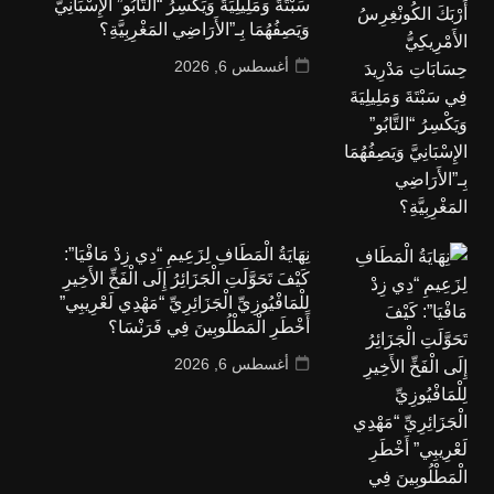
سَبْتَةَ وَمَلِيلِيَةَ وَيَكْسِرُ “التَّابُو” الإِسْبَانِيَّ
وَيَصِفُهُمَا بِـ”الأَرَاضِي المَغْرِبِيَّةِ؟
أغسطس 6, 2026
نِهَايَةُ الْمَطَافِ لِزَعِيمِ “دِي زِدْ مَافْيَا”:
كَيْفَ تَحَوَّلَتِ الْجَزَائِرُ إِلَى الْفَخِّ الأَخِيرِ
لِلْمَافْيُوزِيِّ الْجَزَائِرِيِّ “مَهْدِي لَعْرِيبِي”
أَخْطَرِ الْمَطْلُوبِينَ فِي فَرَنْسَا؟
أغسطس 6, 2026