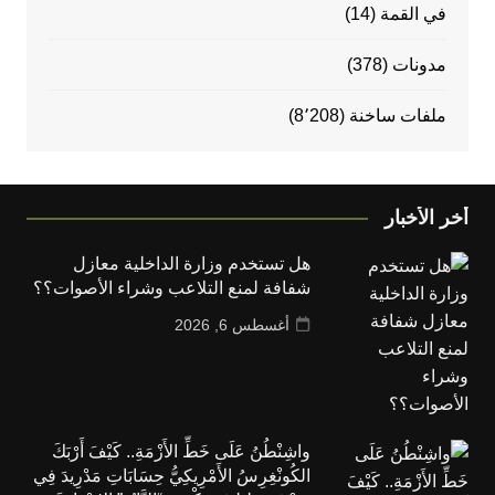
في القمة
(14)
مدونات
(378)
ملفات ساخنة
(8٬208)
أخر الأخبار
هل تستخدم وزارة الداخلية معازل
شفافة لمنع التلاعب وشراء الأصوات؟؟
أغسطس 6, 2026
واشِنْطُنُ عَلَى خَطِّ الأَزْمَةِ.. كَيْفَ أَرْبَكَ
الكُونْغِرِسُ الأَمْرِيكِيُّ حِسَابَاتِ مَدْرِيدَ فِي