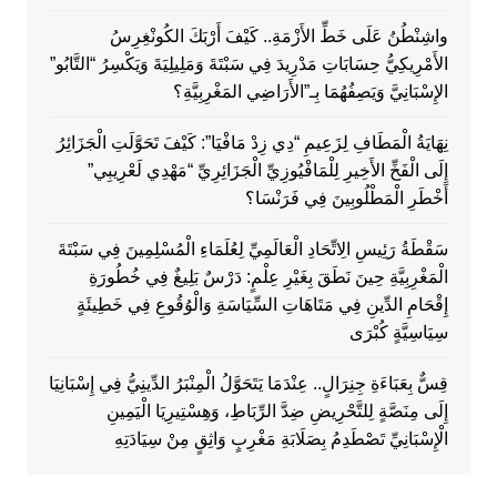
واشِنْطُنُ عَلَى خَطِّ الأَزْمَةِ.. كَيْفَ أَرْبَكَ الكُونْغِرِسُ
الأَمْرِيكِيُّ حِسَابَاتِ مَدْرِيدَ فِي سَبْتَةَ وَمَلِيلِيَةَ وَيَكْسِرُ “التَّابُو”
الإِسْبَانِيَّ وَيَصِفُهُمَا بِـ”الأَرَاضِي المَغْرِبِيَّةِ؟
نِهَايَةُ الْمَطَافِ لِزَعِيمِ “دِي زِدْ مَافْيَا”: كَيْفَ تَحَوَّلَتِ الْجَزَائِرُ
إِلَى الْفَخِّ الأَخِيرِ لِلْمَافْيُوزِيِّ الْجَزَائِرِيِّ “مَهْدِي لَعْرِيبِي”
أَخْطَرِ الْمَطْلُوبِينَ فِي فَرَنْسَا؟
سَقْطَةُ رَئِيسِ الِاتِّحَادِ الْعَالَمِيِّ لِعُلَمَاءِ الْمُسْلِمِينَ فِي سَبْتَةَ
الْمَغْرِبِيَّةِ حِينَ نَطَقَ بِغَيْرِ عِلْمٍ: دَرْسٌ بَلِيغٌ فِي خُطُورَةِ
إِقْحَامِ الدِّينِ فِي مَتَاهَاتِ السِّيَاسَةِ وَالْوُقُوعِ فِي خَطِيئَةٍ
سِيَاسِيَّةٍ كُبْرَى
قِسٌّ بِعَبَاءَةِ جِنِرَالٍ.. عِنْدَمَا يَتَحَوَّلُ الْمِنْبَرُ الدِّينِيُّ فِي إِسْبَانِيَا
إِلَى مِنَصَّةٍ لِلتَّحْرِيضِ ضِدَّ الرِّبَاطِ، وَهِسْتِيرِيَا الْيَمِينِ
الْإِسْبَانِيِّ تَصْطَدِمُ بِصَلَابَةِ مَغْرِبٍ وَاثِقٍ مِنْ سِيَادَتِهِ