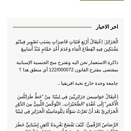
اخر الاخبار
الْجَزَائِرُ: اِعْتِقَالُ أَرْبَعِ فَتَيَاتٍ قَاصِرَاتٍ بِسَبَبِ تَصْوِيرِ فِيدْيُو
يَشْتَكِينَ فِيهِ انْقِطَاعَ الْمَاءِ وَعَدَمَ أَخْذِ حَمَّامٍ مُنْذُ أَسَابِيعَ
ذاكرة الاستعمار تحن اليه وتقترح منح الجنسية الإسبانية
بمقتضى مقترح القانون 122/000072 أي منطق هذا ؟
جامعة وجدة خارج نخبة افريقيا ..
اِعْتِقَالُ جَوَاسِيسَ جَزَائِرِيِّينَ فِي لِيبْيَا: مِنْ “خَطِّ طَرَابُلُسَ
الْأَحْمَرِ” إِلَى عُقْدَةِ “الصُّخَيْرَاتِ.. التَّوَجُّسُ اللِّيبِيُّ مِنَ الدَّوْرِ
الْجَزَائِرِيِّ بَعْدَ أَنْ تَعَرَّتْ سَوْأَةُ دِبْلُومَاسِيَّةِ الْجَزَائِرِ فِي لِيبْيَا
الرَّصَاصُ الرَّقْمِيُّ: كَيْفَ تَفْضَحُ تَغْرِيدَةُ كَاهِنٍ إِسْبَانِيٍّ خَطَرَ