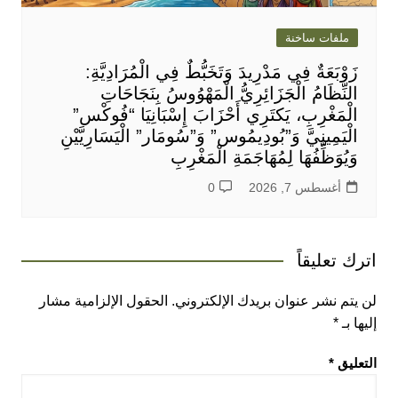
ملفات ساخنة
زَوْبَعَةٌ فِي مَدْرِيدَ وَتَخَبُّطٌ فِي الْمُرَادِيَّةِ:
النِّظَامُ الْجَزَائِرِيُّ الْمَهْوُوسُ بِنَجَاحَاتِ
الْمَغْرِبِ، يَكتَرِي أَحْزَابَ إِسْبَانِيَا “فُوكْس”
الْيَمِينِيَّ وَ”بُودِيمُوس” وَ”سُومَار” الْيَسَارِيَّيْنِ
وَيُوَظِّفُهَا لِمُهَاجَمَةِ الْمَغْرِبِ
أغسطس 7, 2026
0
اترك تعليقاً
لن يتم نشر عنوان بريدك الإلكتروني.
الحقول الإلزامية مشار
إليها بـ
*
التعليق
*