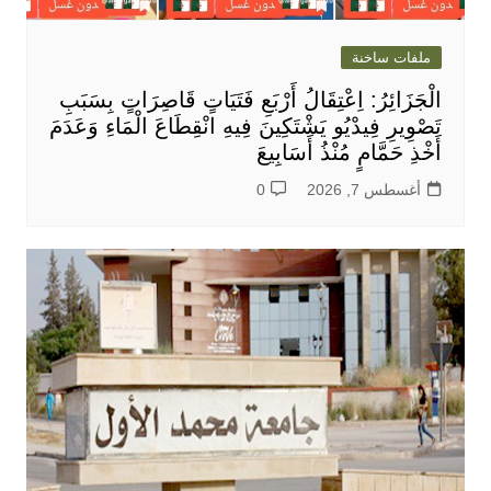
ملفات ساخنة
الْجَزَائِرُ: اِعْتِقَالُ أَرْبَعِ فَتَيَاتٍ قَاصِرَاتٍ بِسَبَبِ
تَصْوِيرِ فِيدْيُو يَشْتَكِينَ فِيهِ انْقِطَاعَ الْمَاءِ وَعَدَمَ
أَخْذِ حَمَّامٍ مُنْذُ أَسَابِيعَ
أغسطس 7, 2026
0