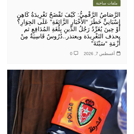
ملفات ساخنة
الرَّصَاصُ الرَّقْمِيُّ: كَيْفَ تَفْضَحُ تَغْرِيدَةُ كَاهِنٍ
إِسْبَانِيٍّ خَطَرَ “الأَخْبَارِ الزَّائِفَةِ” عَلَى الجِوَارِ؟
أَوْ حِينَ يُغَرِّدُ رَجُلُ الدِّينِ بِلُغَةِ المُدَافِعِ ثم
يحذف التَغْرِيدَة ويعتذر..دُرُوسٌ قَاسِيَةٌ مِنْ
أَزْمَةِ “سَبْتَةَ”
أغسطس 7, 2026
0