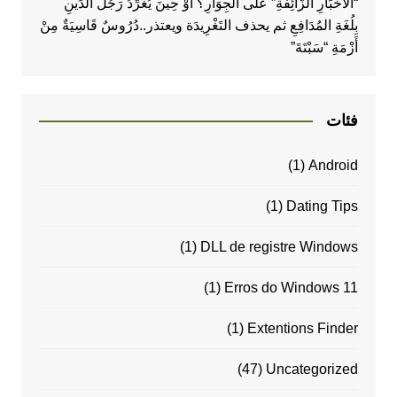
“الأَخْبَارِ الزَّائِفَةِ” عَلَى الجِوَارِ؟ أَوْ حِينَ يُغَرِّدُ رَجُلُ الدِّينِ
بِلُغَةِ المُدَافِعِ ثم يحذف التَغْرِيدَة ويعتذر..دُرُوسٌ قَاسِيَةٌ مِنْ
أَزْمَةِ “سَبْتَةَ”
فئات
(1)
Android
(1)
Dating Tips
(1)
DLL de registre Windows
(1)
Erros do Windows 11
(1)
Extentions Finder
(47)
Uncategorized