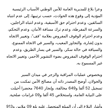
وعزا بلاغ للمديرية العامة للأمن الوطني الأسباب الرئيسية
المؤدية إلى وقوع هذه الحوادث، حسب ترتيبها، إلى عدم انتباه
السائقين، وعدم احترام حق الأسبقية، وعدم انتباه الراجلين،
والسرعة المفرطة، وعدم ترك مسافة الأمان، وعدم التحكم،
وعدم احترام الوقوف المفروض بعلامة “قف”، وتغيير الاتجاه
بدون إشارة، والتجاوز المعيب، والسير في الاتجاه الممنوع،
والسياقة في حالة سكر، والسير في يسار الطريق، وعدم
احترام الوقوف المفروض بضوء التشوير الأحمر، وتغيير الاتجاه
غير المسموح به.
وبخصوص عمليات المراقبة والزجر في ميدان السير
والجولان، أوضح المصدر ذاته أن مصالح الأمن تمكنت من
تسجيل 52 ألفا و649 مخالفة، وإنجاز 7640 محضرا أحيلت
على النيابة العامة، واستخلاص 45 ألفا و09 غرامات صلحية.
وأشار البلاغ إلى أن المبلغ المتحصل عليه بلغ 09 ملايين و913