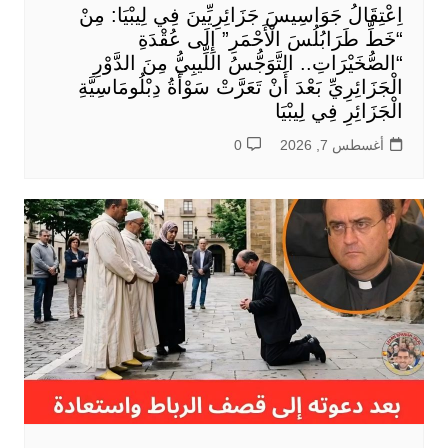
اِعْتِقَالُ جَوَاسِيسَ جَزَائِرِيِّينَ فِي لِيبْيَا: مِنْ
“خَطِّ طَرَابُلُسَ الْأَحْمَرِ” إِلَى عُقْدَةِ
“الصُّخَيْرَاتِ.. التَّوَجُّسُ اللِّيبِيُّ مِنَ الدَّوْرِ
الْجَزَائِرِيِّ بَعْدَ أَنْ تَعَرَّتْ سَوْأَةُ دِبْلُومَاسِيَّةِ
الْجَزَائِرِ فِي لِيبْيَا
أغسطس 7, 2026
0