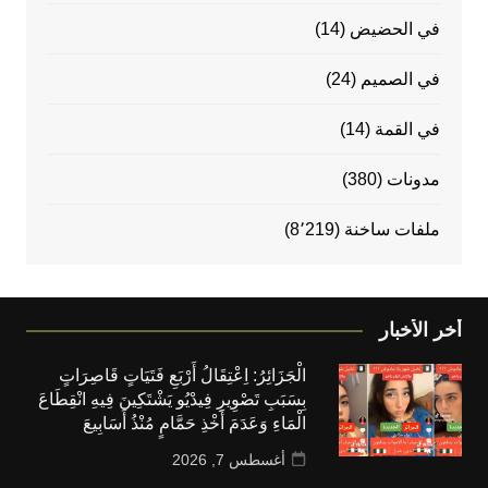
في الحضيض
(14)
في الصميم
(24)
في القمة
(14)
مدونات
(380)
ملفات ساخنة
(8٬219)
أخر الأخبار
الْجَزَائِرُ: اِعْتِقَالُ أَرْبَعِ فَتَيَاتٍ قَاصِرَاتٍ
بِسَبَبِ تَصْوِيرِ فِيدْيُو يَشْتَكِينَ فِيهِ انْقِطَاعَ
الْمَاءِ وَعَدَمَ أَخْذِ حَمَّامٍ مُنْذُ أَسَابِيعَ
أغسطس 7, 2026