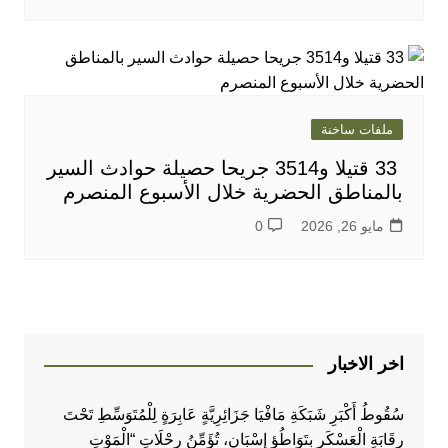
ملفات ساخنة
33 قتيلا و3514 جريحا حصيلة حوادث السير
بالمناطق الحضرية خلال الأسبوع المنصرم
مايو 26, 2026
0
اخر الاخبار
سُقُوطُ أَكْبَرِ شَبَكَةِ مَافْيَا جَزَائِرِيَّةٍ عَابِرَةٍ لِلْمُتَوَسِّطِ تَحْتَ
رِقَابَةِ الْعَسْكَرِ بِتَوَاطُؤِ إِسْبَانٍ، تُؤَمِّنُ رِحْلَاتِ “الْمَوْتِ