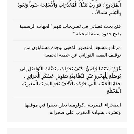
الْمُزْدَوِجِ”: قَوَارِبُ تَنْقُلُ الْمُخَدِّرَاتِ وَالْأَسْلِحَةَ جَنُوباً وَتَعُودُ
بِالْبَشَرِ شَمَالاً…
فتح بحث قضائي في تصريحات تتهم “الجهات الرسمية
بفتح حدود سبتة المحتلة ”
مرتادو مسجد المنصور الذهبي بوجدة مستاؤون من
توقيف الفقيه التوزاني عن خطبة الجمعة
غَزْوُ” سَبْتَةَ الرَّقْمِيُّ: كَيْفَ تَحَوَّلَتْ مَنَصَّاتُ التَّوَاصُلِ إِلَى
بُوصَلَةٍ لِلْهِجْرَةِ غَيْرِ النِّظَامِيَّةِ بِتَمْوِيلِ عَسْكَرِ الْجَزَائِرِ…
خَفَايَا الْحَمْلَةِ الَّتِي حَرَّكَتِ الْآلَافَ نَحْوَ الْمَدِينَةِ الْمَغْرِبِيَّةِ
الْمُحْتَلَّةِ
الصحراء المغربية ..كولومبيا تعلن تغييرا في موقفها
وتعترف بسيادة المغرب على صحرائه