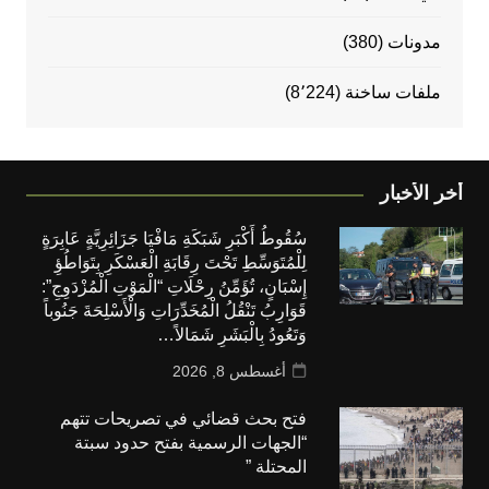
مدونات
(380)
ملفات ساخنة
(8٬224)
أخر الأخبار
سُقُوطُ أَكْبَرِ شَبَكَةِ مَافْيَا جَزَائِرِيَّةٍ عَابِرَةٍ
لِلْمُتَوَسِّطِ تَحْتَ رِقَابَةِ الْعَسْكَرِ بِتَوَاطُؤِ
إِسْبَانٍ، تُؤَمِّنُ رِحْلَاتِ “الْمَوْتِ الْمُزْدَوِجِ”:
قَوَارِبُ تَنْقُلُ الْمُخَدِّرَاتِ وَالْأَسْلِحَةَ جَنُوباً
وَتَعُودُ بِالْبَشَرِ شَمَالاً…
أغسطس 8, 2026
فتح بحث قضائي في تصريحات تتهم
“الجهات الرسمية بفتح حدود سبتة
المحتلة ”