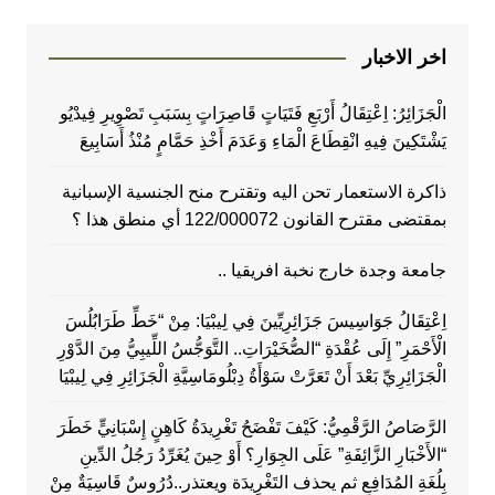
اخر الاخبار
الْجَزَائِرُ: اِعْتِقَالُ أَرْبَعِ فَتَيَاتٍ قَاصِرَاتٍ بِسَبَبِ تَصْوِيرِ فِيدْيُو
يَشْتَكِينَ فِيهِ انْقِطَاعَ الْمَاءِ وَعَدَمَ أَخْذِ حَمَّامٍ مُنْذُ أَسَابِيعَ
ذاكرة الاستعمار تحن اليه وتقترح منح الجنسية الإسبانية
بمقتضى مقترح القانون 122/000072 أي منطق هذا ؟
جامعة وجدة خارج نخبة افريقيا ..
اِعْتِقَالُ جَوَاسِيسَ جَزَائِرِيِّينَ فِي لِيبْيَا: مِنْ “خَطِّ طَرَابُلُسَ
الْأَحْمَرِ” إِلَى عُقْدَةِ “الصُّخَيْرَاتِ.. التَّوَجُّسُ اللِّيبِيُّ مِنَ الدَّوْرِ
الْجَزَائِرِيِّ بَعْدَ أَنْ تَعَرَّتْ سَوْأَةُ دِبْلُومَاسِيَّةِ الْجَزَائِرِ فِي لِيبْيَا
الرَّصَاصُ الرَّقْمِيُّ: كَيْفَ تَفْضَحُ تَغْرِيدَةُ كَاهِنٍ إِسْبَانِيٍّ خَطَرَ
“الأَخْبَارِ الزَّائِفَةِ” عَلَى الجِوَارِ؟ أَوْ حِينَ يُغَرِّدُ رَجُلُ الدِّينِ
بِلُغَةِ المُدَافِعِ ثم يحذف التَغْرِيدَة ويعتذر..دُرُوسٌ قَاسِيَةٌ مِنْ