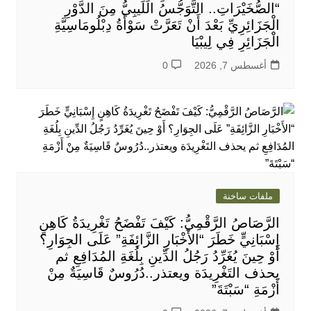
“الصُّخَيْرَاتِ.. التَّوَجُّسُ اللِّيبِيُّ مِنَ الدَّوْرِ
الْجَزَائِرِيِّ بَعْدَ أَنْ تَعَرَّتْ سَوْأَةُ دِبْلُومَاسِيَّةِ
الْجَزَائِرِ فِي لِيبْيَا
أغسطس 7, 2026
0
ملفات ساخنة
الرَّصَاصُ الرَّقْمِيُّ: كَيْفَ تَفْضَحُ تَغْرِيدَةُ كَاهِنٍ
إِسْبَانِيٍّ خَطَرَ “الأَخْبَارِ الزَّائِفَةِ” عَلَى الجِوَارِ؟
أَوْ حِينَ يُغَرِّدُ رَجُلُ الدِّينِ بِلُغَةِ المُدَافِعِ ثم
يحذف التَغْرِيدَة ويعتذر..دُرُوسٌ قَاسِيَةٌ مِنْ
أَزْمَةِ “سَبْتَةَ”