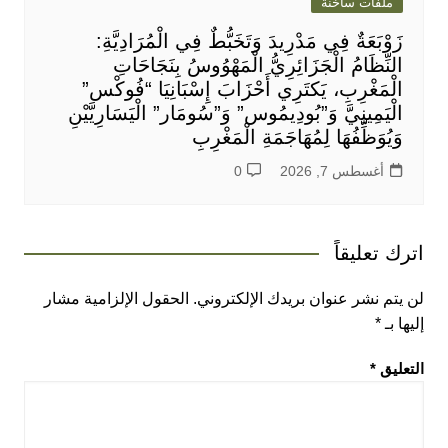
ملفات ساخنة
زَوْبَعَةٌ فِي مَدْرِيدَ وَتَخَبُّطٌ فِي الْمُرَادِيَّةِ:
النِّظَامُ الْجَزَائِرِيُّ الْمَهْوُوسُ بِنَجَاحَاتِ
الْمَغْرِبِ، يَكتَرِي أَحْزَابَ إِسْبَانِيَا “فُوكْس”
الْيَمِينِيَّ وَ”بُودِيمُوس” وَ”سُومَار” الْيَسَارِيَّيْنِ
وَيُوَظِّفُهَا لِمُهَاجَمَةِ الْمَغْرِبِ
أغسطس 7, 2026
0
اترك تعليقاً
لن يتم نشر عنوان بريدك الإلكتروني.
الحقول الإلزامية مشار
إليها بـ
*
التعليق
*