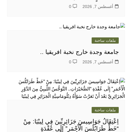
أغسطس 7, 2026
0
ملفات ساخنة
جامعة وجدة خارج نخبة افريقيا ..
أغسطس 7, 2026
0
ملفات ساخنة
اِعْتِقَالُ جَوَاسِيسَ جَزَائِرِيِّينَ فِي لِيبْيَا: مِنْ
“خَطِّ طَرَابُلُسَ الْأَحْمَرِ” إِلَى عُقْدَةِ