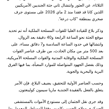
الثلاثاء، عن العثور وانتشال ثاني جثة الجنديين الأمريكيين
اللذين كانا قد فقدا منذ 2 ماي 2026 على مستوى جرف
صخري بمنطقة “كاب درعة”.
وذكر بلاغ للقيادة العليا للقوات المسلحة الملكية أنه تم تحديد
موقع الجثة نحو الساعة الرابعة و40 دقيقة بعد الزوال،
وانتشالها في حدود الساعة السادسة و7 دقائق مساء، على
بعد 500 متر من مكان الحادث، من طرف عناصر القوات
المسلحة الملكية والوقاية المدنية والقوات المسلحة الأمريكية،
وذلك بفضل الجهود المتواصلة للموارد المعبأة، بما فيها الفرق
البرية والبحرية والجوية.
وحسب العناصر الأولية للتحقيق، يضيف البلاغ، فإن الأمر
يتعلق بالفعل بالفقيدة الجندية ماريا سيمون كولينغتون.
وقد جرى نقل الجثمان إلى مستودع الأموات بالمستشفى
العسكري مولاي الحسن بكلميم، وفقا للمساطر المعمول بها.