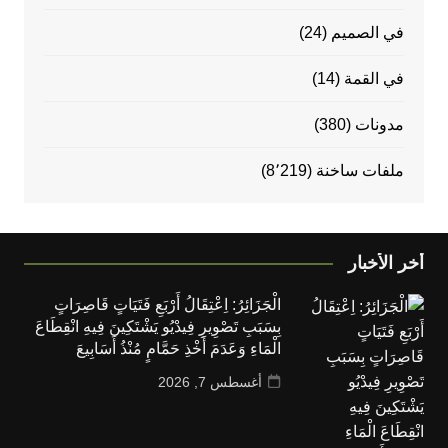
في الصميم
(24)
في القمة
(14)
مدونات
(380)
ملفات ساخنة
(8٬219)
أخر الأخبار
الْجَزَائِرُ: اِعْتِقَالُ أَرْبَعِ فَتَيَاتٍ قَاصِرَاتٍ
بِسَبَبِ تَصْوِيرِ فِيدْيُو يَشْتَكِينَ فِيهِ انْقِطَاعَ
الْمَاءِ وَعَدَمَ أَخْذِ حَمَّامٍ مُنْذُ أَسَابِيعَ
أغسطس 7, 2026