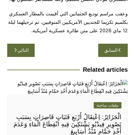
وعقب مراسم توديع الجثمانين التي أقيمت بالمطار العسكري
بكلميم تكريما للجنديين الأمريكيين المتوفيين، تم ترحيلهما ليلة
12 ماي 2026 على متن طائرة عسكرية أمريكية.
تصفّح
السابق
التالي
المقالات
Related articles
ملفات ساخنة
الْجَزَائِرُ: اِعْتِقَالُ أَرْبَعِ فَتَيَاتٍ قَاصِرَاتٍ بِسَبَبِ
تَصْوِيرِ فِيدْيُو يَشْتَكِينَ فِيهِ انْقِطَاعَ الْمَاءِ وَعَدَمَ
أَخْذِ حَمَّامٍ مُنْذُ أَسَابِيعَ