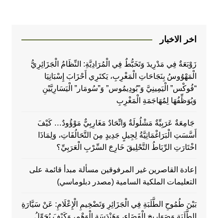
اخر الاخبار
زَوْبَعَةٌ فِي مَدْرِيدَ وَتَخَبُّطٌ فِي الْمُرَادِيَّةِ: النِّظَامُ الْجَزَائِرِيُّ
الْمَهْوُوسُ بِنَجَاحَاتِ الْمَغْرِبِ، يَكتَرِي أَحْزَابَ إِسْبَانِيَا
“فُوكْس” الْيَمِينِيَّ وَ”بُودِيمُوس” وَ”سُومَار” الْيَسَارِيَّيْنِ
وَيُوَظِّفُهَا لِمُهَاجَمَةِ الْمَغْرِبِ
جَامِعَةٌ عَرَبِيِّةٌ مَشْلُولَةٌ وَاتِّحَادٌ مَغَارِبِيٌّ مَوْؤُودٌ… كَيْفَ
أَسَّسَتِ الْبَرَاغْمَاتِيَّةُ لِجِيلٍ جَدِيدٍ مِنَ التَّحَالُفَاتِ، وَلِمَاذَا
اخْتَارَتِ الرِّبَاطُ التَّحْلِيقَ خَارِجَ السِّرْبِ الْعَرَبِيِّ؟
إعادة القاصرين غير المرفوقين مسألة مبدأ قائمة على
التعليمات الملكية السامية (مصدر دبلوماسي)
بَيْنَ طُمُوحِ الطَّلَبَةِ فِي الْجَزَائِرِ وَتَضْخِيمِ الْإِعْلَامِ: عَنْ سَيَّارَةِ
الطَّلَبَةِ وَصَوَارِيخِ الْفَضَاءِ، وَهَنْدَسَةِ الْوَهْمِ، وَكَيْفَ يُحَوِّلُ