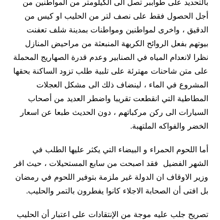
بالتحديد على طواببر تصل الى الكيلومتر من المواطنين من
أجل الحصول فقط على نصف لتر من الحليب او كيس من
الدقيق ، واخرى لمواطنين ومواطنات بمدينة شلف تعفنت
بيوتهم بفعل الروائح الكريهة المنبعثة من مراحيض المنازل
نظرا لانعدام المياه في الصنابير وعدم قدرة الصهاريج المحملة
على متن شاحنات مهترئة على تلبية طلب تزود الساكنة بحقها
المشروع في الماء ، لينضاف ذلك الى مشكل العجلات
المطاطية التي انقطعت تقريبا واضطر العديد من أصحاب
السيارات الى ركن مركباتهم ، دون الحديث طبعا عن اسعار
الخضر والفواكه الملتهبة.
أما اللحوم الحمراء و البيضاء التي يكثر عليها الطلب في
الشهر الفضيل فقد اصبحت من سابع المستحيلات ، حيث اقر
وزير الاوقاف ان الدولة غير ملزمة بتوفير اللحوم في رمضان
بل افتى أن الصحابة الاجلاء كانوا يفطرون بالتمر والحليب.
تصريح جلب عليه موجة من الإنتقادات على اعتبار أن الحليب