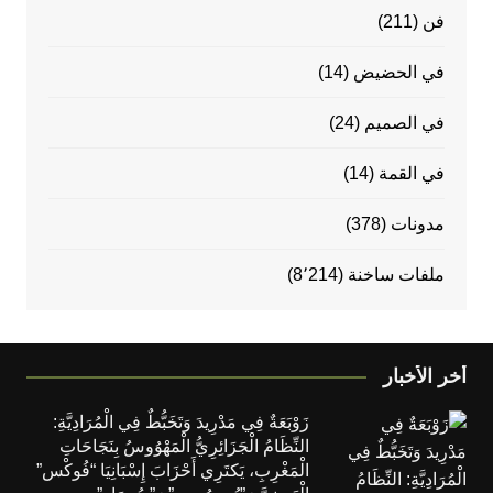
فن
(211)
في الحضيض
(14)
في الصميم
(24)
في القمة
(14)
مدونات
(378)
ملفات ساخنة
(8٬214)
أخر الأخبار
زَوْبَعَةٌ فِي مَدْرِيدَ وَتَخَبُّطٌ فِي الْمُرَادِيَّةِ:
النِّظَامُ الْجَزَائِرِيُّ الْمَهْوُوسُ بِنَجَاحَاتِ
الْمَغْرِبِ، يَكتَرِي أَحْزَابَ إِسْبَانِيَا “فُوكْس”