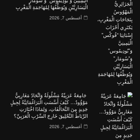
الْيَمِينِيَّ وَ”بُودِيمُوس” وَ”سُومَار”
الْيَسَارِيَّيْنِ وَيُوَظِّفُهَا لِمُهَاجَمَةِ الْمَغْرِبِ
أغسطس 7, 2026
جَامِعَةٌ عَرَبِيِّةٌ مَشْلُولَةٌ وَاتِّحَادٌ مَغَارِبِيٌّ
مَوْؤُودٌ… كَيْفَ أَسَّسَتِ الْبَرَاغْمَاتِيَّةُ لِجِيلٍ
جَدِيدٍ مِنَ التَّحَالُفَاتِ، وَلِمَاذَا اخْتَارَتِ
الرِّبَاطُ التَّحْلِيقَ خَارِجَ السِّرْبِ الْعَرَبِيِّ؟
أغسطس 7, 2026