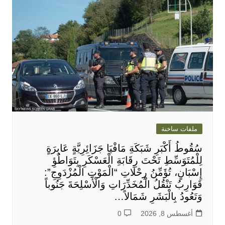
ملفات ساخنة
سُقُوطُ أَكْبَرِ شَبَكَةِ مَافْيَا جَزَائِرِيَّةٍ عَابِرَةٍ
لِلْمُتَوَسِّطِ تَحْتَ رِقَابَةِ الْعَسْكَرِ بِتَوَاطُؤِ
إِسْبَانٍ، تُؤَمِّنُ رِحْلَاتِ “الْمَوْتِ الْمُزْدَوِجِ”:
قَوَارِبُ تَنْقُلُ الْمُخَدِّرَاتِ وَالْأَسْلِحَةَ جَنُوباً
وَتَعُودُ بِالْبَشَرِ شَمَالاً…
أغسطس 8, 2026
0