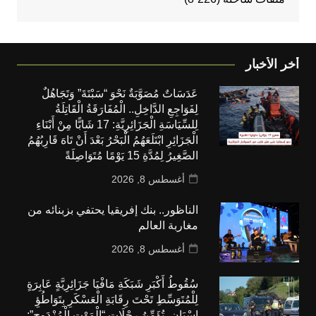
أخر الأخبار
عَدَسَاتٌ مُصَوَّبَةٌ نَحْوَ “سَبْتَةَ” وَتَجَاهُلٌ
لِفَوَاجِعِ الدَّاخِلِ.. الْمُفَارَقَةُ الْقَاتِلَةُ
لِلسِّيَاسَةِ الْجَزَائِرِيَّةِ: 17 شَابًّا مِنْ أَبْنَاءِ
الْجَزَائِرِ ابْتَلَعَهُمُ الْبَحْرُ بَعْدَ أَنْ تَاهَ قَارِبُهُمُ
الصَّغِيرُ لِمُدَّةِ 15 يَوْمًا مُتَوَاصِلَةً
أغسطس 8, 2026
الناظور.. بنك إفريقيا يحتفي بزبنائه من
مغاربة العالم
أغسطس 8, 2026
سُقُوطُ أَكْبَرِ شَبَكَةِ مَافْيَا جَزَائِرِيَّةٍ عَابِرَةٍ
لِلْمُتَوَسِّطِ تَحْتَ رِقَابَةِ الْعَسْكَرِ بِتَوَاطُؤِ
إِسْبَانٍ، تُؤَمِّنُ رِحْلَاتِ “الْمَوْتِ الْمُزْدَوِجِ”: