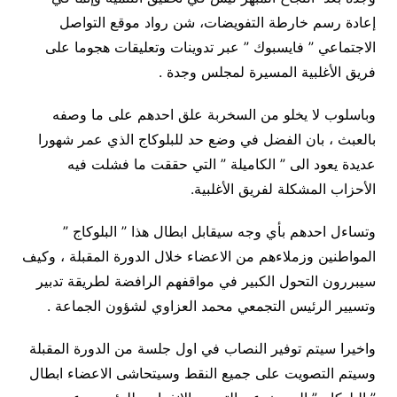
إعادة رسم خارطة التفويضات، شن رواد موقع التواصل
الاجتماعي ” فايسبوك ” عبر تدوينات وتعليقات هجوما على
فريق الأغلبية المسيرة لمجلس وجدة .
وباسلوب لا يخلو من السخربة علق احدهم على ما وصفه
بالعبث ، بان الفضل في وضع حد للبلوكاج الذي عمر شهورا
عديدة يعود الى ” الكاميلة ” التي حققت ما فشلت فيه
الأحزاب المشكلة لفريق الأغلبية.
وتساءل احدهم بأي وجه سيقابل ابطال هذا ” البلوكاج ”
المواطنين وزملاءهم من الاعضاء خلال الدورة المقبلة ، وكيف
سيبررون التحول الكبير في مواقفهم الرافضة لطريقة تدبير
وتسيير الرئيس التجمعي محمد العزاوي لشؤون الجماعة .
واخيرا سيتم توفير النصاب في اول جلسة من الدورة المقبلة
وسيتم التصويت على جميع النقط وسيتحاشى الاعضاء ابطال