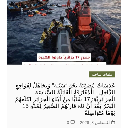
ملفات ساخنة
عَدَسَاتٌ مُصَوَّبَةٌ نَحْوَ “سَبْتَةَ” وَتَجَاهُلٌ لِفَوَاجِعِ
الدَّاخِلِ.. الْمُفَارَقَةُ الْقَاتِلَةُ لِلسِّيَاسَةِ
الْجَزَائِرِيَّةِ: 17 شَابًّا مِنْ أَبْنَاءِ الْجَزَائِرِ ابْتَلَعَهُمُ
الْبَحْرُ بَعْدَ أَنْ تَاهَ قَارِبُهُمُ الصَّغِيرُ لِمُدَّةِ 15
يَوْمًا مُتَوَاصِلَةً
أغسطس 8, 2026
0