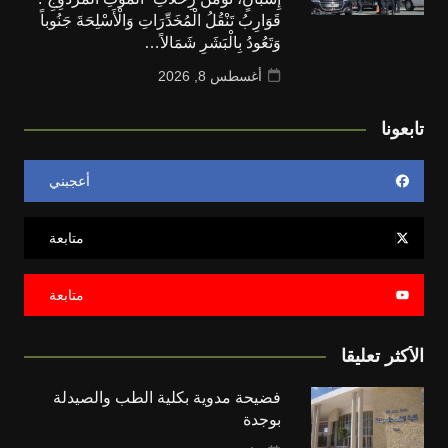
قَوَارِبُ تَنْقُلُ الْمُخَدِّرَاتِ وَالْأَسْلِحَةَ جَنُوباً
وَتَعُودُ بِالْبَشَرِ شَمَالاً…
أغسطس 8, 2026
تابعونا
أعجبني
متابعة
متابعة
الأكثر تعليقا
فضيحة مدوية بكلية الطب والصيدلة
بوجدة