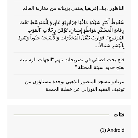
الناظور.. بنك إفريقيا يحتفي بزبنائه من مغاربة العالم
سُقُوطُ أَكْبَرِ شَبَكَةِ مَافْيَا جَزَائِرِيَّةٍ عَابِرَةٍ لِلْمُتَوَسِّطِ تَحْتَ
رِقَابَةِ الْعَسْكَرِ بِتَوَاطُؤِ إِسْبَانٍ، تُؤَمِّنُ رِحْلَاتِ “الْمَوْتِ
الْمُزْدَوِجِ”: قَوَارِبُ تَنْقُلُ الْمُخَدِّرَاتِ وَالْأَسْلِحَةَ جَنُوباً وَتَعُودُ
بِالْبَشَرِ شَمَالاً…
فتح بحث قضائي في تصريحات تتهم “الجهات الرسمية
بفتح حدود سبتة المحتلة ”
مرتادو مسجد المنصور الذهبي بوجدة مستاؤون من
توقيف الفقيه التوزاني عن خطبة الجمعة
فئات
(1)
Android