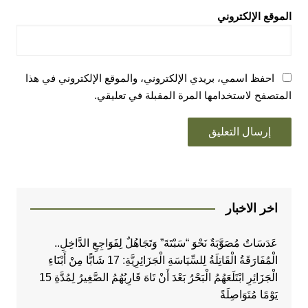
الموقع الإلكتروني
احفظ اسمي، بريدي الإلكتروني، والموقع الإلكتروني في هذا
المتصفح لاستخدامها المرة المقبلة في تعليقي.
اخر الاخبار
عَدَسَاتٌ مُصَوَّبَةٌ نَحْوَ “سَبْتَةَ” وَتَجَاهُلٌ لِفَوَاجِعِ الدَّاخِلِ..
الْمُفَارَقَةُ الْقَاتِلَةُ لِلسِّيَاسَةِ الْجَزَائِرِيَّةِ: 17 شَابًّا مِنْ أَبْنَاءِ
الْجَزَائِرِ ابْتَلَعَهُمُ الْبَحْرُ بَعْدَ أَنْ تَاهَ قَارِبُهُمُ الصَّغِيرُ لِمُدَّةِ 15
يَوْمًا مُتَوَاصِلَةً