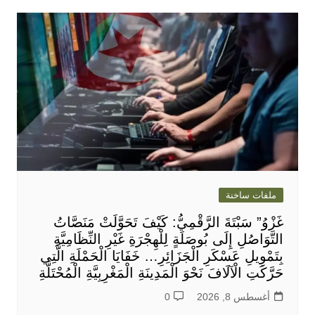
ملفات ساخنة
غَزْوُ” سَبْتَةَ الرَّقْمِيُّ: كَيْفَ تَحَوَّلَتْ مَنَصَّاتُ
التَّوَاصُلِ إِلَى بُوصَلَةٍ لِلْهِجْرَةِ غَيْرِ النِّظَامِيَّةِ
بِتَمْوِيلِ عَسْكَرِ الْجَزَائِرِ… خَفَايَا الْحَمْلَةِ الَّتِي
حَرَّكَتِ الْآلَافَ نَحْوَ الْمَدِينَةِ الْمَغْرِبِيَّةِ الْمُحْتَلَّةِ
أغسطس 8, 2026
0