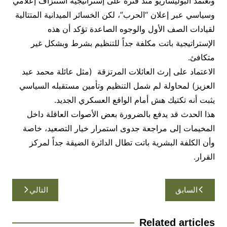
​وتعتمد البوليساريو منذ فترة على إستراتيجية استنزاف إعلامي
وسياسي عبر إعلان “الحرب”، لكن الخسائر الميدانية المتتالية
لقيادات الصف الأول والوجوه الصاعدة تؤكد أن هذه
الإستراتيجية باتت مكلفة جداً للتنظيم بشرط وبشكل غير
متكافئ.
​الاعتماد على إرث العائلات المرتزقة (مثل عائلة محمد عبد
العزيز) لمحاولة لم شمل التنظيم وتأمين مستقبله السياسي
يثبت أنه تكتيك هش أمام الواقع العسكري الجديد.
هذا الحدث قد يدفع بالضرورة بعض الأصوات العاقلة داخل
المخيمات إلى مراجعة جدوى استمرار خيار التصعيد، خاصة
وأن الكلفة البشرية باتت تطال الدائرة الضيقة جداً لمركز
القرار.
تصفّح
السابق
التالي
المقالات
Related articles