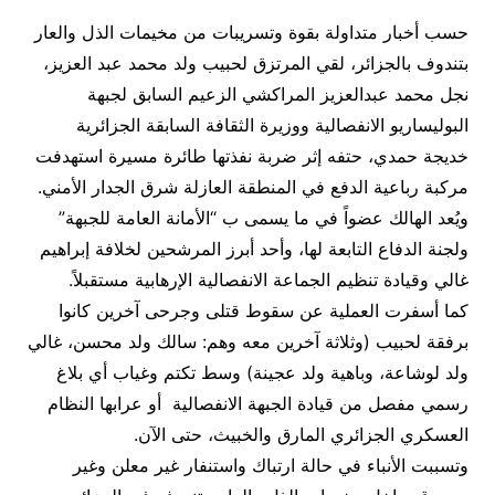
حسب أخبار متداولة بقوة وتسريبات من مخيمات الذل والعار
بتندوف بالجزائر، لقي المرتزق لحبيب ولد محمد عبد العزيز،
نجل محمد عبدالعزيز المراكشي الزعيم السابق لجبهة
البوليساريو الانفصالية ووزيرة الثقافة السابقة الجزائرية
خديجة حمدي، حتفه إثر ضربة نفذتها طائرة مسيرة استهدفت
مركبة رباعية الدفع في المنطقة العازلة شرق الجدار الأمني.
​ويُعد الهالك عضواً في ما يسمى ب “الأمانة العامة للجبهة”
ولجنة الدفاع التابعة لها، وأحد أبرز المرشحين لخلافة إبراهيم
غالي وقيادة تنظيم الجماعة الانفصالية الإرهابية مستقبلاً.
​كما أسفرت العملية عن سقوط قتلى وجرحى آخرين كانوا
برفقة لحبيب (وثلاثة آخرين معه وهم: سالك ولد محسن، غالي
ولد لوشاعة، وباهية ولد عجينة) وسط تكتم وغياب أي بلاغ
رسمي مفصل من قيادة الجبهة الانفصالية أو عرابها النظام
العسكري الجزائري المارق والخبيث، حتى الآن.
​وتسببت الأنباء في حالة ارتباك واستنفار غير معلن وغير