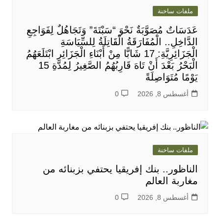
ملفات ساخنة
عَدَسَاتٌ مُصَوَّبَةٌ نَحْوَ “سَبْتَةَ” وَتَجَاهُلٌ لِفَوَاجِعِ
الدَّاخِلِ.. الْمُفَارَقَةُ الْقَاتِلَةُ لِلسِّيَاسَةِ
الْجَزَائِرِيَّةِ: 17 شَابًّا مِنْ أَبْنَاءِ الْجَزَائِرِ ابْتَلَعَهُمُ
الْبَحْرُ بَعْدَ أَنْ تَاهَ قَارِبُهُمُ الصَّغِيرُ لِمُدَّةِ 15
يَوْمًا مُتَوَاصِلَةً
أغسطس 8, 2026
0
ملفات ساخنة
الناظور.. بنك إفريقيا يحتفي بزبنائه من
مغاربة العالم
أغسطس 8, 2026
0