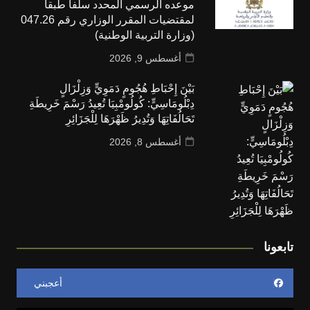
موعده الرسمي المحدد سلفا طبقا
لمقتضیات المقرر الوزاري رقم 047.26
(وزارة التربية الوطنية)
أغسطس 9, 2026
بَيْنَ إِحْبَاطِ هُجُومٍ دَمَوِيٍّ وَزِلْزَالٍ
دِبْلُومَاسِيٍّ: كُولُومْبِيَا تُعِيدُ رَسْمَ خَرِيطَةِ
تَحَالُفَاتِهَا وَتُدِيرُ ظَهْرَهَا لِلْجَزَائِرِ
أغسطس 8, 2026
تابعونا
أعجبني