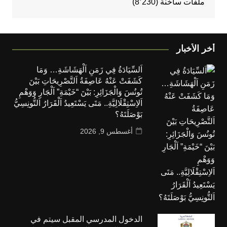
ملفات ساخنة
(8٬230)
أخر الأخبار
اَلسِّيَادَةُ فِي زَمَنِ اَلْهَشَاشَةِ… وَمَا
كَشَفَتْ عَنْهُ عَاصِفَةُ اَلتَّصْرِيحَاتِ بَيْنَ
تُونُسَ وَالْجَزَائِرِ: بَيْنَ “خَيْمَةِ” اَلْجَارِ وَوَهْمِ
اَلاِسْتِقْلَالِيَّةِ.. مَتَى يَسْتَعِيدُ اَلْقَرَارُ اَلتُّونِسِيُّ
بَوْصَلَتَهُ؟
أغسطس 9, 2026
الدخول المدرسي المقبل سیتم في