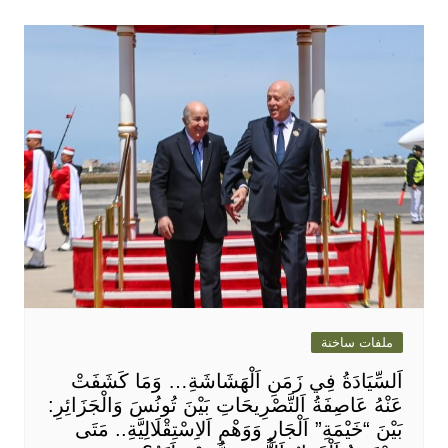
ملفات ساخنة
اَلسِّيَادَةُ فِي زَمَنِ اَلْهَشَاشَةِ… وَمَا كَشَفَتْ
عَنْهُ عَاصِفَةُ اَلتَّصْرِيحَاتِ بَيْنَ تُونُسَ وَالْجَزَائِرِ:
بَيْنَ “خَيْمَةِ” اَلْجَارِ وَوَهْمِ اَلاِسْتِقْلَالِيَّةِ.. مَتَى