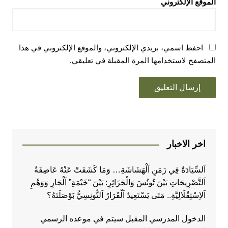
الموقع الإلكتروني
احفظ اسمي، بريدي الإلكتروني، والموقع الإلكتروني في هذا
المتصفح لاستخدامها المرة المقبلة في تعليقي.
اخر الاخبار
اَلسِّيَادَةُ فِي زَمَنِ اَلْهَشَاشَةِ… وَمَا كَشَفَتْ عَنْهُ عَاصِفَةُ
اَلتَّصْرِيحَاتِ بَيْنَ تُونُسَ وَالْجَزَائِرِ: بَيْنَ “خَيْمَةِ” اَلْجَارِ وَوَهْمِ
اَلاِسْتِقْلَالِيَّةِ.. مَتَى يَسْتَعِيدُ اَلْقَرَارُ اَلتُّونِسِيُّ بَوْصَلَتَهُ؟
الدخول المدرسي المقبل سیتم في موعده الرسمي