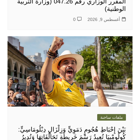
المقرر الوزاري رقم 047.26 (وزارة التربية
الوطنية)
أغسطس 9, 2026
0
ملفات ساخنة
بَيْنَ إِحْبَاطِ هُجُومٍ دَمَوِيٍّ وَزِلْزَالٍ دِبْلُومَاسِيٍّ:
كُولُومْبِيَا تُعِيدُ رَسْمَ خَرِيطَةِ تَحَالُفَاتِهَا وَتُدِيرُ