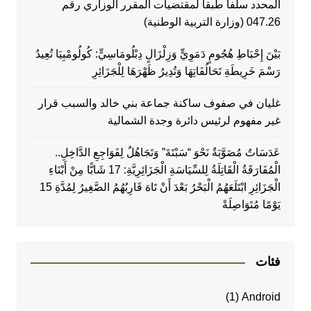
المحدد سلفا طبقا لمقتضیات المقرر الوزاري رقم
047.26 (وزارة التربية الوطنية)
بَيْنَ إِحْبَاطِ هُجُومٍ دَمَوِيٍّ وَزِلْزَالٍ دِبْلُومَاسِيٍّ: كُولُومْبِيَا تُعِيدُ
رَسْمَ خَرِيطَةِ تَحَالُفَاتِهَا وَتُدِيرُ ظَهْرَهَا لِلْجَزَائِرِ
غليان في صفوف ساكنة جماعة بني خالد والسبب قرار
غير مفهوم لرئيس دائرة وجدة الشمالية
عَدَسَاتٌ مُصَوَّبَةٌ نَحْوَ “سَبْتَةَ” وَتَجَاهُلٌ لِفَوَاجِعِ الدَّاخِلِ..
الْمُفَارَقَةُ الْقَاتِلَةُ لِلسِّيَاسَةِ الْجَزَائِرِيَّةِ: 17 شَابًّا مِنْ أَبْنَاءِ
الْجَزَائِرِ ابْتَلَعَهُمُ الْبَحْرُ بَعْدَ أَنْ تَاهَ قَارِبُهُمُ الصَّغِيرُ لِمُدَّةِ 15
يَوْمًا مُتَوَاصِلَةً
فئات
(1)
Android