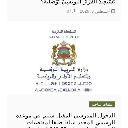
يَسْتَعِيدُ اَلْقَرَارُ اَلتُّونِسِيُّ بَوْصَلَتَهُ؟
أغسطس 9, 2026
0
ملفات ساخنة
الدخول المدرسي المقبل سیتم في موعده
الرسمي المحدد سلفا طبقا لمقتضیات