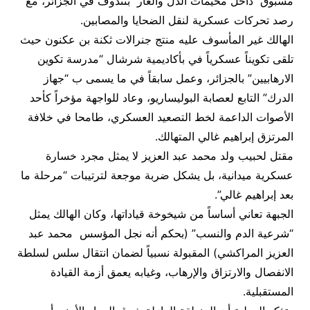
مسبوق داخل مخيمات الذل والعار بتندوف في الجزائر، مع
رصد تحركات عسكرية لنقل الضحايا والمصابين.
​الهالك غير المأسوف عليه منتج جنرالات ثكنة بن عكنون حيث
تلقى تكويناً عسكرياً في بأكاديمية شرشال “مدرسة تكوين
الارهابيين” بالجزائر، وعمل سابقاً في ما يسمى ب “جهاز
الدرك” التابع لعصابة البوليساريو، وعاد للواجهة مؤخراً كأحد
الأصوات الداعمة لخط التصعيد العسكري، طامحا في خلافة
المرتزق إبراهيم غالي المتهالك.
​مقتل لحبيب ولد محمد عبد العزيز لا يمثل مجرد خسارة
عسكرية ميدانية، بل يشكل ضربة موجعة لترتيبات “مرحلة ما
بعد إبراهيم غالي”.
الجبهة تعاني أساساً من شيخوخة قياداتها، وكان الهالك يمثل
“شرعية الدم والنسب” (بحكم أنه نجل المؤسس محمد عبد
العزيز المراكشي) المقبولة نسبياً لضمان انتقال سلس لسلطة
الانفصال والارتزاق والإرهاب، وغيابه يعمق أزمة القيادة
المستقبلية.