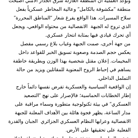
​وتؤكد العملية أن المنطقة العازلة شرق الجدار الأمني أصبحت
منطقة “مكشوفة بالكامل” وعالية المخاطر عسكرياً بفعل
سلاح المسيرات. هذا الواقع يفرغ شعار “المناطق المحررة”
الذي تروج له الجبهة الانفصالية من محتواه الواقعي، ويجعل
أي تحرك قيادي فيها بمثابة انتحار عسكري.
​من جهة أخرى، صمت الجبهة وغياب بلاغ رسمي مفصل
يعكس حجم الصدمة وصعوبة تسويق الخبر للقواعد داخل
المخيمات. إعلان مقتل شخصية بهذا الوزن وبطريقة خاطفة
يساهم في إحباط الروح المعنوية للمقاتلين ويزيد من حالة
التململ الداخلي.
​إن الواقعية السياسية والعسكرية تفرض نفسها دائماً خارج
إطار الخطابات الحماسية؛ فالإصرار على نهج “التصعيد
العسكري” في بيئة تكنولوجية متطورة وسماء مراقبة على
مدار الساعة، يظهر فجوة هائلة بين الأهداف المعلنة للجبهة
الانفصالية وعرابها النظام العسكري الجزائري الجبان والقدرة
الفعلية على تحقيقها على الأرض.