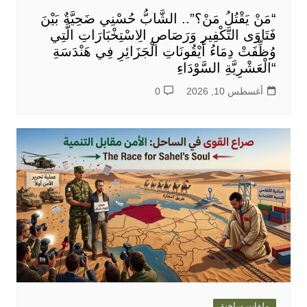
“مَنْ يَقْتُلُ مَنْ؟”.. الشَّابُّ حُسْنِي ضَحِيَّةٌ بَيْنَ
فَتَاوَى التَّكْفِيرِ وَرَصَاصِ الِاسْتِخْبَارَاتِ الَّتِي
وُظِّفَتْ دِمَاءُ أَيْقُونَاتِ الْجَزَائِرِ فِي هَنْدَسَةِ
“الْعَشْرِيَّةِ السَّوْدَاءِ
أغسطس 10, 2026
0
ملفات ساخنة