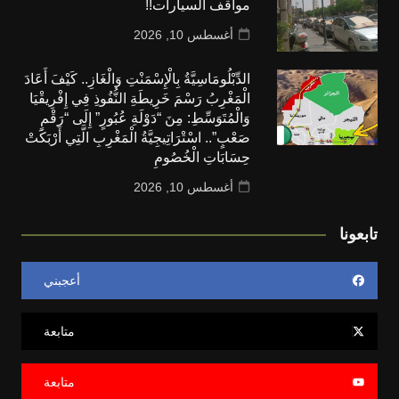
مواقف السيارات!!
أغسطس 10, 2026
الدِّبْلُومَاسِيَّةُ بِالْإِسْمَنْتِ وَالْغَازِ.. كَيْفَ أَعَادَ
الْمَغْرِبُ رَسْمَ خَرِيطَةِ النُّفُوذِ فِي إِفْرِيقْيَا
وَالْمُتَوَسِّطِ: مِنَ “دَوْلَةِ عُبُورٍ” إِلَى “رَقْمٍ
صَعْبٍ”.. اسْتْرَاتِيجِيَّةُ الْمَغْرِبِ الَّتِي أَرْبَكَتْ
حِسَابَاتِ الْخُصُومِ
أغسطس 10, 2026
تابعونا
أعجبني
متابعة
متابعة