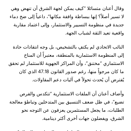
وقال أعنان متسائلا “كيف يمكن لجهة الشرق أن تنهض وهي
لا تسير أصلاً؟ إنها ببساطة واقفة مكانها”، داعياً إلى ضخ دماء
جديدة في منظومة التسيير والاستثمار، وإلى اعتماد مقاربة
واقعية تعيد الثقة لشباب الجهة.
النائب الاتحادي لم يكتفِ بالتشخيص، بل وجه انتقادات حادة
إلى المنظومة الاستثمارية بالمنطقة، معتبراً أن المناخ
الاستثماري “مختنق”، وأن المراكز الجهوية للاستثمار لم تحقق
ما كان مرجواً منها، رغم صدور القانون 47.18 الذي كان
يُفترض أن يُحدث تحولاً في آليات دعم المقاولات.
وأضاف أعنان أن الملفات الاستثمارية “تتكدس والفرص
تضيع”، في ظل ضعف التنسيق بين المتدخلين وتباطؤ معالجة
الطلبات، ما يجعل المستثمرين يعزفون عن التوجه نحو
الشرق، ويفضلون جهات أخرى أكثر دينامية.