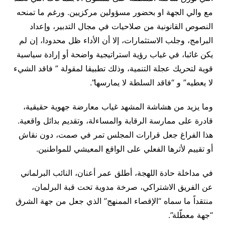
مع والي الجهة او بحضور مسؤولين مركزيين. ورغم ما تمنحه
النصوص القانونية من صلاحيات في مجال التدبير، وإعداد
البرامج، وجلب الاستثمارات، إلا أن الأداء ظل محدودا، إن لم
يكن غائبا، في غياب رؤية استراتيجية واضحة أو إرادة سياسية
قوية لتحريك عجلة التنمية، وذلك تطبيقا لمقولة ” فاقد الشيء
لا يعطيه” و “فاقد السلطة لا يمارسها”.
وما يزيد من هشاشة المشهد غياب معارضة جهوية حقيقية،
قادرة على ممارسة الرقابة والمساءلة، وتقديم بدائل واقعية.
هذا الفراغ جعل قرارات المجلس تمر في صمت، دون نقاش
أو تقييم لأثرها الفعلي على الواقع المعيشي للمواطنين.
في مداخلة حادة اللهجة، أطلق عمر أعنان، النائب البرلماني
عن الفريق الاشتراكي، صرخة مدوية تحت قبة البرلمان،
منتقداً ما سماه “الإقصاء الممنهج” الذي جعل من جهة الشرق
“جهة معطّلة”.