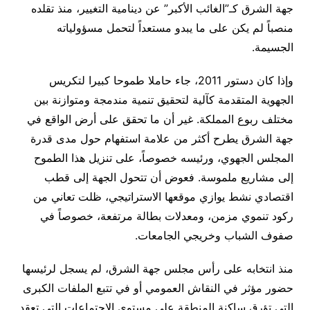
جهة الشرق كـ”الغائب الأكبر” عن دينامية التغيير، منذ تقلده
منصباً لم يكن على ما يبدو مستعداً لتحمل مسؤولياته
الجسيمة.
وإذا كان دستور 2011، جاء حاملا طموحا كبيرا لتكريس
الجهوية المتقدمة كآلية لتحقيق تنمية مندمجة ومتوازنة بين
مختلف ربوع المملكة. غير أن ما تحقق على أرض الواقع في
جهة الشرق يطرح أكثر من علامة استفهام حول مدى قدرة
المجلس الجهوي، ورئيسه خصوصاً، على تنزيل هذا الطموح
إلى مشاريع ملموسة. فعوض أن تتحول الجهة إلى قطب
اقتصادي نشط يوازي موقعها الاستراتيجي، ظلت تعاني من
ركود تنموي مزمن، ومعدلات بطالة مرتفعة، خصوصاً في
صفوف الشباب وخريجي الجامعات.
منذ انتخابه على رأس مجلس جهة الشرق، لم يسجل لرئيسها
حضور مؤثر في النقاش العمومي أو في تتبع الملفات الكبرى
التي تؤرق ساكنة المنطقة على مستوى الاجتماعات التي تعقد