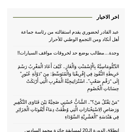
اخر الاخبار
عبد القادر لحضوري يقدم استقالته من رئاسة جماعة
أهل أنكاد ومن التجمع الوطني للأحرار
وجدة…مطالب بوضع حد لخروقات مواقف السيارات!!
الدِّبْلُومَاسِيَّةُ بِالْإِسْمَنْتِ وَالْغَازِ.. كَيْفَ أَعَادَ الْمَغْرِبُ رَسْمَ
خَرِيطَةِ النُّفُوذِ فِي إِفْرِيقْيَا وَالْمُتَوَسِّطِ: مِنَ “دَوْلَةِ عُبُورٍ”
إِلَى “رَقْمٍ صَعْبٍ”.. اسْتْرَاتِيجِيَّةُ الْمَغْرِبِ الَّتِي أَرْبَكَتْ
حِسَابَاتِ الْخُصُومِ
“مَنْ يَقْتُلُ مَنْ؟”.. الشَّابُّ حُسْنِي ضَحِيَّةٌ بَيْنَ فَتَاوَى التَّكْفِيرِ
وَرَصَاصِ الِاسْتِخْبَارَاتِ الَّتِي وُظِّفَتْ دِمَاءُ أَيْقُونَاتِ الْجَزَائِرِ
فِي هَنْدَسَةِ “الْعَشْرِيَّةِ السَّوْدَاءِ
انطلاق الدورة الـ20 لمسابقة جائزة محمد السادس