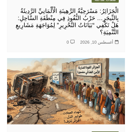
الْجَزَائِرُ: مَسْرَحِيَّةُ الرَّهِينَةِ الْأَلْمَانِيِّ الرَّدِيئَةُ
بِالنِّيجَرِ… حَرْبُ النُّفُوذِ فِي مِنْطَقَةِ السَّاحِلِ:
هَلْ تَكْفِي “بَيَانَاتُ التَّحْرِيرِ” لِمُوَاجَهَةِ مَشَارِيعِ
التَّنْمِيَةِ؟
أغسطس 10, 2026
0