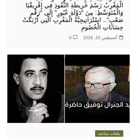
الْمَغْرِبُ رَسْمَ خَرِيطَةِ النُّفُوذِ فِي إِفْرِيقْيَا
وَالْمُتَوَسِّطِ: مِنَ “دَوْلَةِ عُبُورٍ” إِلَى “رَقْمٍ
صَعْبٍ”.. اسْتْرَاتِيجِيَّةُ الْمَغْرِبِ الَّتِي أَرْبَكَتْ
حِسَابَاتِ الْخُصُومِ
أغسطس 10, 2026
0
ملفات ساخنة