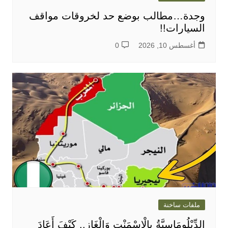
وجدة…مطالب بوضع حد لخروقات مواقف
السيارات!!
أغسطس 10, 2026
0
ملفات ساخنة
الدِّبْلُومَاسِيَّةُ بِالْإِسْمَنْتِ وَالْغَازِ.. كَيْفَ أَعَادَ