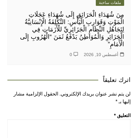
ملفات ساخنة
مِنَ شُهَدَاءِ الْحَرَائِقِ إِلَى شُهَدَاءِ عَجَلَاتِ
الْمَوْتِ وَقَوَارِبِ الْيَأْسِ: التَّكْلِفَةُ الْإِنْسَانِيَّةُ
لِتَجَاهُلِ النِّظَامِ الْجَزَائِرِيِّ للْأَزَمَاتِ فِي
الْجَزَائِرِ وَالْمُوَاطِنُ يَدْفَعُ ثَمَنَ “الْهُرُوبِ إِلَى
الْأَمَامِ”
أغسطس 10, 2026
0
اترك تعليقاً
لن يتم نشر عنوان بريدك الإلكتروني.
الحقول الإلزامية مشار
إليها بـ
*
التعليق
*