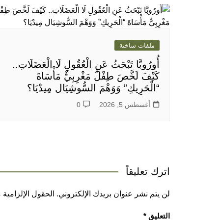
ملفات ساخنة
أُورُوبَّا تَبْحَثُ عَنِ الْعُقُولِ لَا الْعَضَلَاتِ..
كَيْفَ لَخَّصَ طِفْلٌ مَغْرِبِيٌّ مَأْسَاةَ
“الْحَرِيكِ” وَوَهْمَ السُّوشِيَال مِيدْيَا؟
أغسطس 5, 2026
0
اترك تعليقاً
لن يتم نشر عنوان بريدك الإلكتروني.
الحقول الإلزامية م
التعليق
*