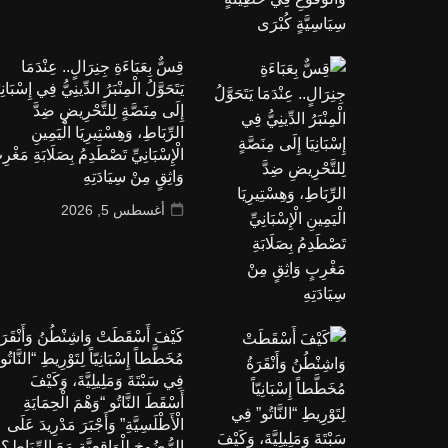
قِسٌّ بِعَبَاءَةِ جِنِرَالٍ.. عِنْدَمَا
يَتَحَوَّلُ الْمِنْبَرُ الدِّينِيُّ فِي إِسْبَانِي
إِلَى مِنَصَّةٍ لِلتَّحْرِيضِ ضِدَّ
الرِّبَاطِ، وَهِسْتِيرِيَا الْيَمِينِ
الْإِسْبَانِيِّ تَصْطَدِمُ بِصَلَابَةِ مَغْرِ
وَاثِقٍ مِنْ سِيَادَتِهِ
أغسطس 5, 2026
كَيْفَ أَسْقَطَتْ وَاشِنْطُنُ وَأَنْقَرَة
مُخَطَّطاً إِسْبَانِيّاً لِتَوْرِيطِ “النَّاتُو
فِي سَبْتَةَ وَمَلِيلِيَّةَ، وَكَيْفَ
أَسْقَطَ النَّاتُو “وَهْمَ الْحِمَايَةِ
الْأَطْلَسِيَّةِ” وَأَجْبَرَ مَدْرِيدَ عَلَى
الرُّضُوخِ لِلْوَاقِعِيَّةِ مَعَ الرِّبَاطِ؟