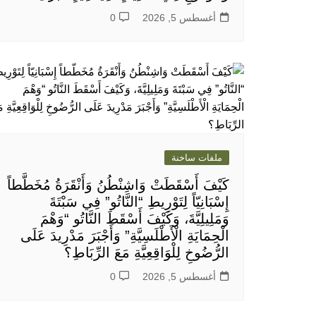
أغسطس 5, 2026
0
ملفات ساخنة
كَيْفَ أَسْقَطَتْ وَاشِنْطُنُ وَأَنْقَرَةُ مُخَطَّطاً
إِسْبَانِيّاً لِتَوْرِيطِ “النَّاتُو” فِي سَبْتَةَ
وَمَلِيلِيَّةَ، وَكَيْفَ أَسْقَطَ النَّاتُو “وَهْمَ
الْحِمَايَةِ الْأَطْلَسِيَّةِ” وَأَجْبَرَ مَدْرِيدَ عَلَى
الرُّضُوخِ لِلْوَاقِعِيَّةِ مَعَ الرِّبَاطِ؟
أغسطس 5, 2026
0