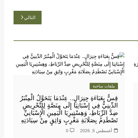
التالي
ملفات ساخنة
قِسٌّ بِعَبَاءَةِ جِنِرَالٍ.. عِنْدَمَا يَتَحَوَّلُ الْمِنْبَرُ
الدِّينِيُّ فِي إِسْبَانِيَا إِلَى مِنَصَّةٍ لِلتَّحْرِيضِ
ضِدَّ الرِّبَاطِ، وَهِسْتِيرِيَا الْيَمِينِ الْإِسْبَانِيِّ
تَصْطَدِمُ بِصَلَابَةِ مَغْرِبٍ وَاثِقٍ مِنْ سِيَادَتِهِ
أغسطس 5, 2026
0