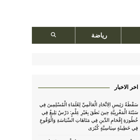
رياضة
اخر الاخبار
سَقْطَةُ رَئِيسِ الِاتِّحَادِ الْعَالَمِيِّ لِعُلَمَاءِ الْمُسْلِمِينَ فِي
سَبْتَةَ الْمَغْرِبِيَّةِ حِينَ نَطَقَ بِغَيْرِ عِلْمٍ: دَرْسٌ بَلِيغٌ فِي
خُطُورَةِ إِقْحَامِ الدِّينِ فِي مَتَاهَاتِ السِّيَاسَةِ وَالْوُقُوعِ
فِي خَطِيئَةٍ سِيَاسِيَّةٍ كُبْرَى