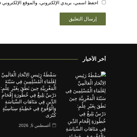
احفظ اسمي، بريدي الإلكتروني، والموقع الإلكتروني ف
أخر الأخبار
سَقْطَةُ رَئِيسِ الِاتِّحَادِ الْعَالَمِيِّ
لِعُلَمَاءِ الْمُسْلِمِينَ فِي سَبْتَةَ
الْمَغْرِبِيَّةِ حِينَ نَطَقَ بِغَيْرِ عِلْمٍ:
دَرْسٌ بَلِيغٌ فِي خُطُورَةِ إِقْحَامِ
الدِّينِ فِي مَتَاهَاتِ السِّيَاسَةِ
وَالْوُقُوعِ فِي خَطِيئَةٍ سِيَاسِيَّةٍ
كُبْرَى
أغسطس 5, 2026