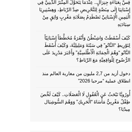
قِسٌّ بِعَبَاءَةِ جِنِرَالٍ.. عِنْدَمَا يَتَحَوَّلُ الْمِنْبَرُ الدِّينِيُّ فِي
إِسْبَانِيَا إِلَى مِنَصَّةٍ لِلتَّحْرِيضِ ضِدَّ الرِّبَاطِ، وَهِسْتِيرِيَا
الْيَمِينِ الْإِسْبَانِيِّ تَصْطَدِمُ بِصَلَابَةِ مَغْرِبٍ وَاثِقٍ مِنْ
سِيَادَتِهِ
كَيْفَ أَسْقَطَتْ وَاشِنْطُنُ وَأَنْقَرَةُ مُخَطَّطاً إِسْبَانِيّاً
لِتَوْرِيطِ “النَّاتُو” فِي سَبْتَةَ وَمَلِيلِيَّةَ، وَكَيْفَ أَسْقَطَ
النَّاتُو “وَهْمَ الْحِمَايَةِ الْأَطْلَسِيَّةِ” وَأَجْبَرَ مَدْرِيدَ عَلَى
الرُّضُوخِ لِلْوَاقِعِيَّةِ مَعَ الرِّبَاطِ؟
دخول أزيد من 2,7 مليون من مغاربة العالم منذ
انطلاق عملية “مرحبا 2026”
أُورُوبَّا تَبْحَثُ عَنِ الْعُقُولِ لَا الْعَضَلَاتِ.. كَيْفَ لَخَّصَ
طِفْلٌ مَغْرِبِيٌّ مَأْسَاةَ “الْحَرِيكِ” وَوَهْمَ السُّوشِيَال
مِيدْيَا؟