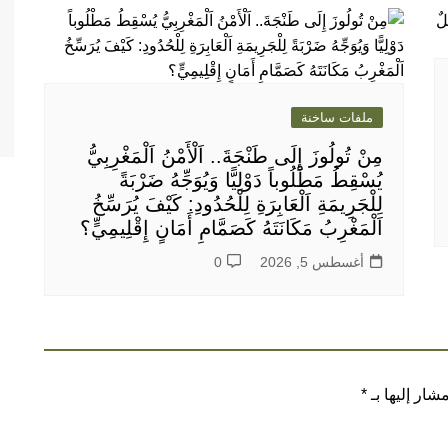
ملفات ساخنة
مِنْ تُولُوزَ إِلَى طَنْجَةَ.. اَلْأَمْنُ اَلْمَغْرِبِيُّ
يُسْقِطُ مَطْلُوباً دَوْلِيًّا وَيُوَجِّهُ ضَرْبَةً
لِلْجَرِيمَةِ اَلْعَابِرَةِ لِلْحُدُودِ: كَيْفَ يُرَسِّخُ
اَلْمَغْرِبُ مَكَانَتَهُ كَصَمَّامِ أَمَانٍ إِقْلِيمِيٍّ؟
أغسطس 5, 2026
0
شار إليها بـ
*