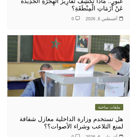
عُبُورٍ.. مَاذَا تَكْشِفُ تَقَارِيرُ الْهِجْرَةِ الْجَدِيدَةُ
عَنْ أَزَمَاتِ الْمِنْطَقَةِ؟
أغسطس 6, 2026
0
ملفات ساخنة
هل تستخدم وزارة الداخلية معازل شفافة
لمنع التلاعب وشراء الأصوات؟؟
أغسطس 6, 2026
0