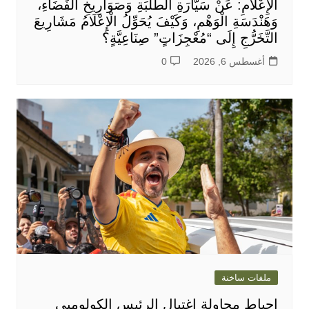
الْإِعْلَامِ: عَنْ سَيَّارَةِ الطَّلَبَةِ وَصَوَارِيخِ الْفَضَاءِ،
وَهَنْدَسَةِ الْوَهْمِ، وَكَيْفَ يُحَوِّلُ الْإِعْلَامُ مَشَارِيعَ
التَّخَرُّجِ إِلَى “مُعْجِزَاتٍ” صِنَاعِيَّةٍ؟
أغسطس 6, 2026
0
ملفات ساخنة
إحباط محاولة إغتيال الرئيس الكولومبي