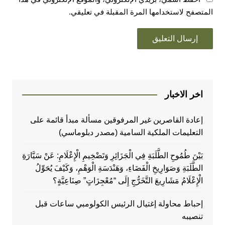
المتصفح لاستخدامها المرة المقبلة في تعليقي.
اخر الاخبار
إعادة القاصرين غير المرفوقين مسألة مبدأ قائمة على
التعليمات الملكية السامية (مصدر دبلوماسي)
بَيْنَ طُمُوحِ الطَّلَبَةِ فِي الْجَزَائِرِ وَتَضْخِيمِ الْإِعْلَامِ: عَنْ سَيَّارَةِ
الطَّلَبَةِ وَصَوَارِيخِ الْفَضَاءِ، وَهَنْدَسَةِ الْوَهْمِ، وَكَيْفَ يُحَوِّلُ
الْإِعْلَامُ مَشَارِيعَ التَّخَرُّجِ إِلَى “مُعْجِزَاتٍ” صِنَاعِيَّةٍ؟
إحباط محاولة إغتيال الرئيس الكولومبي ساعات قبل
تنصيبه