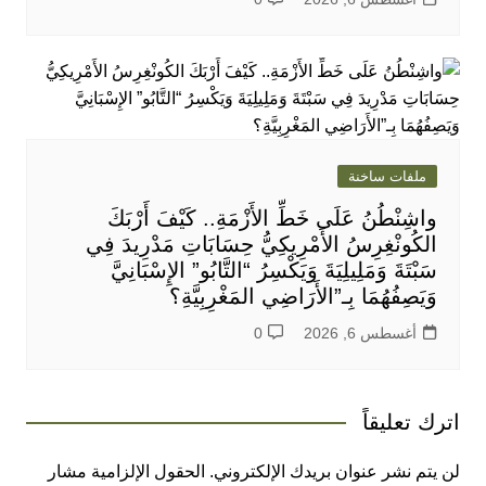
ملفات ساخنة
واشِنْطُنُ عَلَى خَطِّ الأَزْمَةِ.. كَيْفَ أَرْبَكَ
الكُونْغِرِسُ الأَمْرِيكِيُّ حِسَابَاتِ مَدْرِيدَ فِي
سَبْتَةَ وَمَلِيلِيَةَ وَيَكْسِرُ “التَّابُو” الإِسْبَانِيَّ
وَيَصِفُهُمَا بِـ”الأَرَاضِي المَغْرِبِيَّةِ؟
أغسطس 6, 2026
0
اترك تعليقاً
لن يتم نشر عنوان بريدك الإلكتروني.
الحقول الإلزامية مشار