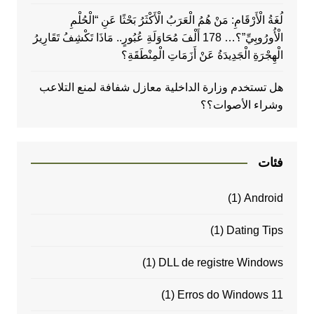
لُغَةُ الْأَرْقَامِ: مَنْ هُمُ الْعَرَبُ الْأَكْثَرُ بَحْثًا عَنِ “الْحُلْمِ
الْأُورُوبِيِّ”؟… 178 أَلْفَ مُحَاوَلَةِ عُبُورٍ.. مَاذَا تَكْشِفُ تَقَارِيرُ
الْهِجْرَةِ الْجَدِيدَةُ عَنْ أَزَمَاتِ الْمِنْطَقَةِ؟
هل تستخدم وزارة الداخلية معازل شفافة لمنع التلاعب
وشراء الأصوات؟؟
فئات
(1)
Android
(1)
Dating Tips
(1)
DLL de registre Windows
(1)
Erros do Windows 11