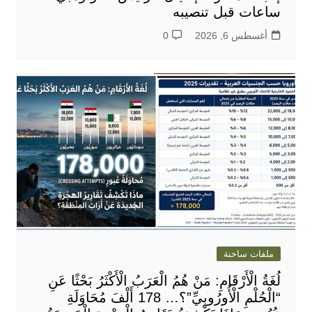
ساعات قبل تنصيبه
أغسطس 6, 2026
0
ملفات ساخنة
لُغَةُ الْأَرْقَامِ: مَنْ هُمُ الْعَرَبُ الْأَكْثَرُ بَحْثًا عَنِ
“الْحُلْمِ الْأُورُوبِيِّ”؟… 178 أَلْفَ مُحَاوَلَةِ