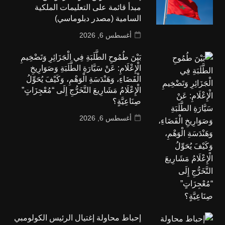
مبدأ قائمة على التعليمات الملكية
السامية (مصدر دبلوماسي)
أغسطس 6, 2026
بَيْنَ طُمُوحِ الطَّلَبَةِ فِي الْجَزَائِرِ وَتَضْخِيمِ
الْإِعْلَامِ: عَنْ سَيَّارَةِ الطَّلَبَةِ وَصَوَارِيخِ
الْفَضَاءِ، وَهَنْدَسَةِ الْوَهْمِ، وَكَيْفَ يُحَوِّلُ
الْإِعْلَامُ مَشَارِيعَ التَّخَرُّجِ إِلَى “مُعْجِزَاتٍ”
صِنَاعِيَّةٍ؟
أغسطس 6, 2026
إحباط محاولة إغتيال الرئيس الكولومبي