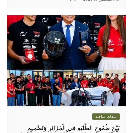
ملفات ساخنة
بَيْنَ طُمُوحِ الطَّلَبَةِ فِي الْجَزَائِرِ وَتَضْخِيمِ