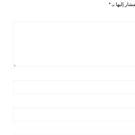
شار إليها بـ
*