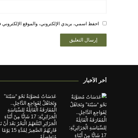
احفظ اسمي، بريدي الإلكتروني، والموقع الإلكتروني ف
أخر الأخبار
عَدَسَاتٌ مُصَوَّبَةٌ نَحْوَ “سَبْتَةَ”
وَتَجَاهُلٌ لِفَوَاجِعِ الدَّاخِلِ..
الْمُفَارَقَةُ الْقَاتِلَةُ لِلسِّيَاسَةِ
الْجَزَائِرِيَّةِ: 17 شَابًّا مِنْ أَبْنَاءِ
الْجَزَائِرِ ابْتَلَعَهُمُ الْبَحْرُ بَعْدَ أَنْ تَ
قَارِبُهُمُ الصَّغِيرُ لِمُدَّةِ 15 يَوْمًا
مُتَوَاصِلَةً