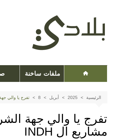
لتجاوز
لى
لمحتوى
ملفات ساخنة
صح
الرئيسية
2025
أبريل
8
تفرج يا والي جهة
تفرج يا والي جهة الش
مشاريع ال INDH