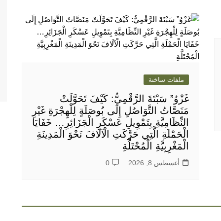
ملفات ساخنة
غَزْوُ” سَبْتَةَ الرَّقْمِيُّ: كَيْفَ تَحَوَّلَتْ
مَنَصَّاتُ التَّوَاصُلِ إِلَى بُوصَلَةٍ لِلْهِجْرَةِ غَيْرِ
النِّظَامِيَّةِ بِتَمْوِيلِ عَسْكَرِ الْجَزَائِرِ… خَفَايَا
الْحَمْلَةِ الَّتِي حَرَّكَتِ الْآلَافَ نَحْوَ الْمَدِينَةِ
الْمَغْرِبِيَّةِ الْمُحْتَلَّةِ
أغسطس 8, 2026
0