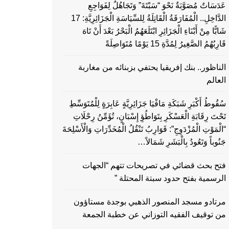
عَدَسَاتٌ مُصَوَّبَةٌ نَحْوَ “سَبْتَةَ” وَتَجَاهُلٌ لِفَوَاجِعِ
الدَّاخِلِ.. الْمُفَارَقَةُ الْقَاتِلَةُ لِلسِّيَاسَةِ الْجَزَائِرِيَّةِ: 17
شَابًّا مِنْ أَبْنَاءِ الْجَزَائِرِ ابْتَلَعَهُمُ الْبَحْرُ بَعْدَ أَنْ تَاهَ
قَارِبُهُمُ الصَّغِيرُ لِمُدَّةِ 15 يَوْمًا مُتَوَاصِلَةً
الناظور.. بنك إفريقيا يحتفي بزبنائه من مغاربة
العالم
سُقُوطُ أَكْبَرِ شَبَكَةِ مَافْيَا جَزَائِرِيَّةٍ عَابِرَةٍ لِلْمُتَوَسِّطِ
تَحْتَ رِقَابَةِ الْعَسْكَرِ بِتَوَاطُؤِ إِسْبَانٍ، تُؤَمِّنُ رِحْلَاتِ
“الْمَوْتِ الْمُزْدَوِجِ”: قَوَارِبُ تَنْقُلُ الْمُخَدِّرَاتِ وَالْأَسْلِحَةَ
جَنُوباً وَتَعُودُ بِالْبَشَرِ شَمَالاً…
فتح بحث قضائي في تصريحات تتهم “الجهات
الرسمية بفتح حدود سبتة المحتلة ”
مرتادو مسجد المنصور الذهبي بوجدة مستاؤون
من توقيف الفقيه التوزاني عن خطبة الجمعة