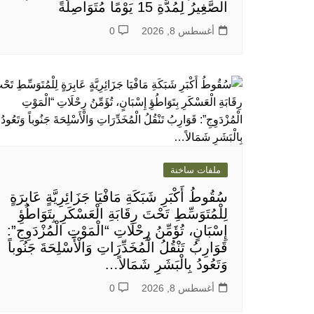
الصَّغِيرُ لِمُدَّةِ 15 يَوْمًا مُتَوَاصِلَةً
أغسطس 8, 2026
0
ملفات ساخنة
سُقُوطُ أَكْبَرِ شَبَكَةِ مَافْيَا جَزَائِرِيَّةٍ عَابِرَةٍ
لِلْمُتَوَسِّطِ تَحْتَ رِقَابَةِ الْعَسْكَرِ بِتَوَاطُؤِ
إِسْبَانٍ، تُؤَمِّنُ رِحْلَاتِ “الْمَوْتِ الْمُزْدَوِجِ”:
قَوَارِبُ تَنْقُلُ الْمُخَدِّرَاتِ وَالْأَسْلِحَةَ جَنُوباً
وَتَعُودُ بِالْبَشَرِ شَمَالاً…
أغسطس 8, 2026
0