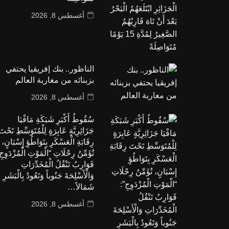
أغسطس 8, 2026
الناظور.. بنك إفريقيا يحتفي
بزبنائه من مغاربة العالم
أغسطس 8, 2026
سُقُوطُ أَكْبَرِ شَبَكَةِ مَافْيَا
جَزَائِرِيَّةٍ عَابِرَةٍ لِلْمُتَوَسِّطِ تَحْتَ
رِقَابَةِ الْعَسْكَرِ بِتَوَاطُؤِ إِسْبَانٍ،
تُؤَمِّنُ رِحْلَاتِ “الْمَوْتِ الْمُزْدَوِجِ
قَوَارِبُ تَنْقُلُ الْمُخَدِّرَاتِ
وَالْأَسْلِحَةَ جَنُوباً وَتَعُودُ بِالْبَشَرِ
شَمَالاً…
أغسطس 8, 2026