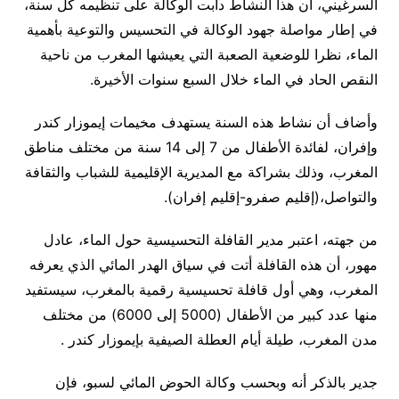
السرغيني، أن هذا النشاط دأبت الوكالة على تنظيمه كل سنة،
في إطار مواصلة جهود الوكالة في التحسيس والتوعية بأهمية
الماء، نظرا للوضعية الصعبة التي يعيشها المغرب من ناحية
النقص الحاد في الماء خلال السبع سنوات الأخيرة.
وأضاف أن نشاط هذه السنة يستهدف مخيمات إيموزار كندر
وإفران، لفائدة الأطفال من 7 إلى 14 سنة من مختلف مناطق
المغرب، وذلك بشراكة مع المديرية الإقليمية للشباب والثقافة
والتواصل،(إقليم صفرو-إقليم إفران).
من جهته، اعتبر مدير القافلة التحسيسية حول الماء، عادل
مهور، أن هذه القافلة أتت في سياق الهدر المائي الذي يعرفه
المغرب، وهي أول قافلة تحسيسية رقمية بالمغرب، سيستفيد
منها عدد كبير من الأطفال (5000 إلى 6000) من مختلف
مدن المغرب، طيلة أيام العطلة الصيفية بإيموزار كندر .
جدير بالذكر أنه وبحسب وكالة الحوض المائي لسبو، فإن