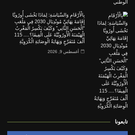
بِالْأَرْقَامِ وَالسِّيَاسَةِ: لِمَاذَا تَخْشَى أُورُوبَّا
إِقَامَةَ نِهَائِيِّ مُونْدِيَالِ 2030 فِي مَلْعَبِ
“الْحَسَنِ الثَّانِي” وَكَيْفَ يَكْسِرُ الْمَغْرِبُ
الْهَيْمَنَةَ الْأُورُوبِّيَّةَ عَلَى الْفِيفَا؟…. 115
أَلْفَ مُتَفَرِّجٍ وَنِهَايَةُ الْوِصَايَةِ الْكُرَوِيَّةِ
أغسطس 9, 2026
تابعونا