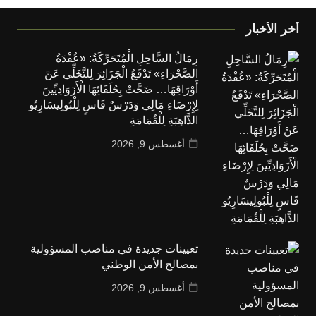
أخر الأخبار
رِمَالُ السَّاحِلِ الْمُتَحَرِّكَةُ: «عُقْدَةُ
الصَّحْرَاءِ» تَدْفَعُ الْجَزَائِرَ لِلتَّخَلِّي عَنْ
أَوْرَاقِهَا… ضَحَّتْ بِحُلَفَائِهَا الْأَزَوَادِيِّينَ
لِإِرْضَاءِ مَالِي وَدَرْسٌ قَاسٍ لِلْبُولِيسَارِيُو
الذَّاهِبَةِ لِلْقُمَامَةِ
أغسطس 9, 2026
تعيينات جديدة في مناصب المسؤولية
بمصالح الأمن الوطني
أغسطس 9, 2026