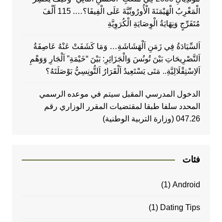
الْمَغْرِبُ الْهَيْمَنَةَ الْأُورُوبِّيَّةَ عَلَى الْفِيفَا؟…. 115 أَلْفَ
مُتَفَرِّجٍ وَنِهَايَةُ الْوِصَايَةِ الْكُرَوِيَّةِ
اَلسِّيَادَةُ فِي زَمَنِ اَلْهَشَاشَةِ… وَمَا كَشَفَتْ عَنْهُ عَاصِفَةُ
اَلتَّصْرِيحَاتِ بَيْنَ تُونُسَ وَالْجَزَائِرِ: بَيْنَ “خَيْمَةِ” اَلْجَارِ وَوَهْمِ
اَلاِسْتِقْلَالِيَّةِ.. مَتَى يَسْتَعِيدُ اَلْقَرَارُ اَلتُّونِسِيُّ بَوْصَلَتَهُ؟
الدخول المدرسي المقبل سیتم في موعده الرسمي
المحدد سلفا طبقا لمقتضیات المقرر الوزاري رقم
047.26 (وزارة التربية الوطنية)
فئات
(1)
Android
(1)
Dating Tips