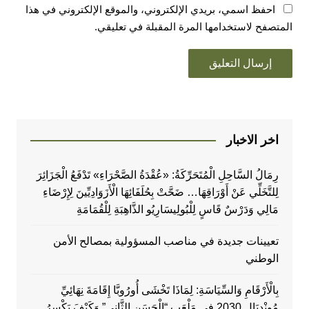
احفظ اسمي، بريدي الإلكتروني، والموقع الإلكتروني في هذا
المتصفح لاستخدامها المرة المقبلة في تعليقي.
اخر الاخبار
رِمَالُ السَّاحِلِ الْمُتَحَرِّكَةُ: «عُقْدَةُ الصَّحْرَاءِ» تَدْفَعُ الْجَزَائِرَ
لِلتَّخَلِّي عَنْ أَوْرَاقِهَا… ضَحَّتْ بِحُلَفَائِهَا الْأَزَوَادِيِّينَ لِإِرْضَاءِ
مَالِي وَدَرْسٌ قَاسٍ لِلْبُولِيسَارِيُو الذَّاهِبَةِ لِلْقُمَامَةِ
تعيينات جديدة في مناصب المسؤولية بمصالح الأمن
الوطني
بِالْأَرْقَامِ وَالسِّيَاسَةِ: لِمَاذَا تَخْشَى أُورُوبَّا إِقَامَةَ نِهَائِيِّ
مُونْدِيَالِ 2030 فِي مَلْعَبِ “الْحَسَنِ الثَّانِي” وَكَيْفَ يَكْسِرُ