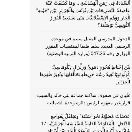
اَلسِّيَادَةُ فِي زَمَنِ اَلْهَشَاشَةِ… وَمَا كَشَفَتْ عَنْهُ
عَاصِفَةُ اَلتَّصْرِيحَاتِ بَيْنَ تُونُسَ وَالْجَزَائِرِ: بَيْنَ “خَيْمَةِ”
اَلْجَارِ وَوَهْمِ اَلاِسْتِقْلَالِيَّةِ.. مَتَى يَسْتَعِيدُ اَلْقَرَارُ
اَلتُّونِسِيُّ بَوْصَلَتَهُ؟
الدخول المدرسي المقبل سیتم في موعده
الرسمي المحدد سلفا طبقا لمقتضیات المقرر
الوزاري رقم 047.26 (وزارة التربية الوطنية)
بَيْنَ إِحْبَاطِ هُجُومٍ دَمَوِيٍّ وَزِلْزَالٍ دِبْلُومَاسِيٍّ:
كُولُومْبِيَا تُعِيدُ رَسْمَ خَرِيطَةِ تَحَالُفَاتِهَا وَتُدِيرُ ظَهْرَهَا
لِلْجَزَائِرِ
غليان في صفوف ساكنة جماعة بني خالد والسبب
قرار غير مفهوم لرئيس دائرة وجدة الشمالية
عَدَسَاتٌ مُصَوَّبَةٌ نَحْوَ “سَبْتَةَ” وَتَجَاهُلٌ لِفَوَاجِعِ
الدَّاخِلِ.. الْمُفَارَقَةُ الْقَاتِلَةُ لِلسِّيَاسَةِ الْجَزَائِرِيَّةِ: 17
شَابًّا مِنْ أَبْنَاءِ الْجَزَائِرِ ابْتَلَعَهُمُ الْبَحْرُ بَعْدَ أَنْ تَاهَ