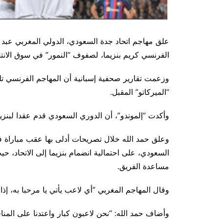
علق مهاجم اتحاد جدة السعودي، الدولي المغربي عبد ال
الفرنسي كريم بنزيما، لصفوف “النمور” في سوق الانتقا
وزعمت تقارير صحفية إسبانية أن المهاجم الفرنسي تل
“الميركاتو” المقبل.
وأكدت “إلموندو”، أن الدوري السعودي قدم عقدا لبنزيما يمتد لمو
وعلق حمد الله خلال تصريحات أدلى بها عقب مباراة ف
السعودي، على احتمالية انضمام بنزيما إلى الاتحاد، 
مساعدة الفريق.
وقال المهاجم المغربي “أي لاعب يأتي يا مرحبا به، إذ
وأضاف حمد الله: “نحن لاعبون كبار واعتدنا على الم