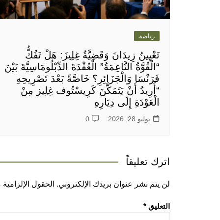
رياضة
تَعْيِينُ زِيدَانَ وَقَضِيَّةُ غِلِيزَ: هَلْ تَفُكُّ
“الْقُوَّةُ النَّاعِمَةُ” الْعُقْدَةَ الدِّبْلُومَاسِيَّةَ بَيْنَ
فَرَنْسَا وَالْجَزَائِرِ؟ خَاصَّةً بَعْدَ تَصْرِيحِهِ
“أُرِيدُ أَنْ يَتَمَكَّنَ كَرِيسْتُوف غِلِيز مِنْ
الْعَوْدَةِ إِلَى دِيَارِهِ
يوليو 28, 2026
0
اترك تعليقاً
لن يتم نشر عنوان بريدك الإلكتروني.
الحقول الإلزامية م
التعليق
*