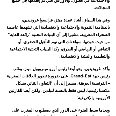
والاجتماعية في العيون، والأوراش التي تم إطلاقها في جميع
المجالات.
وفي هذا السياق، أشاد عمدة ميتز، فرانسوا غروديديي،
بالدينامية التنموية والاجتماعية والاقتصادية التي تشهدها عاصمة
الصحراء المغربية، مشيرا إلى أن البنيات التحتية “رائعة للغاية”
من حيث جودتها، سواء تلك التي تهم التأهيل الحضري، أو
الثقافي أو الرياضي أو الطرق، وكذا البنيات التحتية الاجتماعية
والتعليمية والبيئية والاقتصادية.
وأكد غروديديي، وهو أيضا رئيس أورو ميتروبول ميتز، ونائب
رئيس جهة Grand-Est، على ضرورة تطوير العلاقات المغربية
– الفرنسية العريقة، مشيرا إلى أن “التعاون الثنائي يشكل
مكسبا رئيسيا، ليس فقط بالنسبة للبلدين، ولكن أيضا للقارتين
الأوروبية والإفريقية”.
وبعدما سلط الضوء على الدور الذي يضطلع به المغرب على