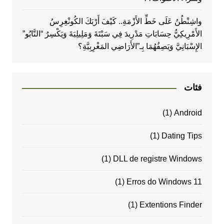
واشِنْطُنُ عَلَى خَطِّ الأَزْمَةِ.. كَيْفَ أَرْبَكَ الكُونْغِرِسُ
الأَمْرِيكِيُّ حِسَابَاتِ مَدْرِيدَ فِي سَبْتَةَ وَمَلِيلِيَةَ وَيَكْسِرُ “التَّابُو”
الإِسْبَانِيَّ وَيَصِفُهُمَا بِـ”الأَرَاضِي المَغْرِبِيَّةِ؟
فئات
(1)
Android
(1)
Dating Tips
(1)
DLL de registre Windows
(1)
Erros do Windows 11
(1)
Extentions Finder