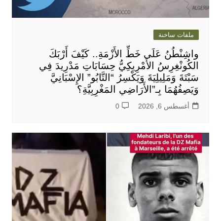
ملفات ساخنة
واشِنْطُنُ عَلَى خَطِّ الأَزْمَةِ.. كَيْفَ أَرْبَكَ
الكُونْغِرِسُ الأَمْرِيكِيُّ حِسَابَاتِ مَدْرِيدَ فِي
سَبْتَةَ وَمَلِيلِيَةَ وَيَكْسِرُ “التَّابُو” الإِسْبَانِيَّ
وَيَصِفُهُمَا بِـ”الأَرَاضِي المَغْرِبِيَّةِ؟
أغسطس 6, 2026
0