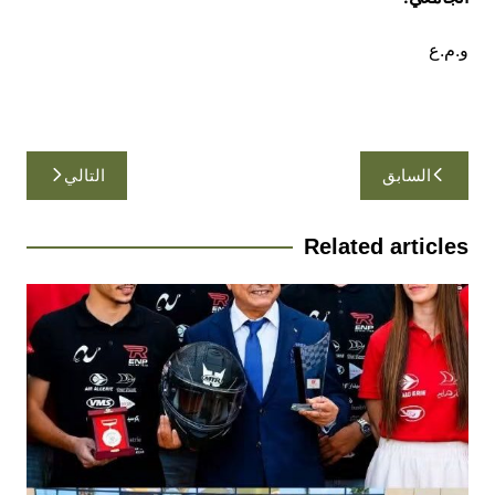
و.م.ع
تصفّح
السابق
التالي
المقالات
Related articles