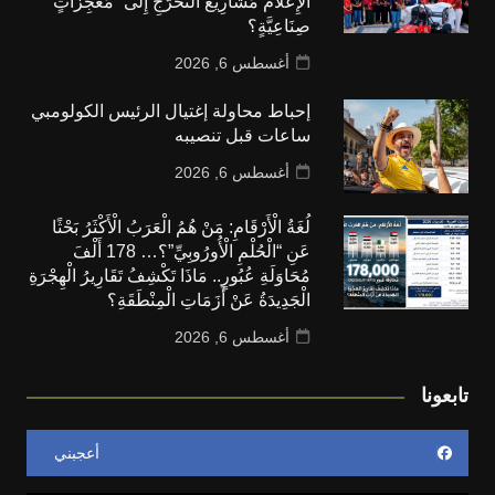
الْإِعْلَامُ مَشَارِيعَ التَّخَرُّجِ إِلَى “مُعْجِزَاتٍ”
صِنَاعِيَّةٍ؟
أغسطس 6, 2026
إحباط محاولة إغتيال الرئيس الكولومبي
ساعات قبل تنصيبه
أغسطس 6, 2026
لُغَةُ الْأَرْقَامِ: مَنْ هُمُ الْعَرَبُ الْأَكْثَرُ بَحْثًا
عَنِ “الْحُلْمِ الْأُورُوبِيِّ”؟… 178 أَلْفَ
مُحَاوَلَةِ عُبُورٍ.. مَاذَا تَكْشِفُ تَقَارِيرُ الْهِجْرَةِ
الْجَدِيدَةُ عَنْ أَزَمَاتِ الْمِنْطَقَةِ؟
أغسطس 6, 2026
تابعونا
أعجبني