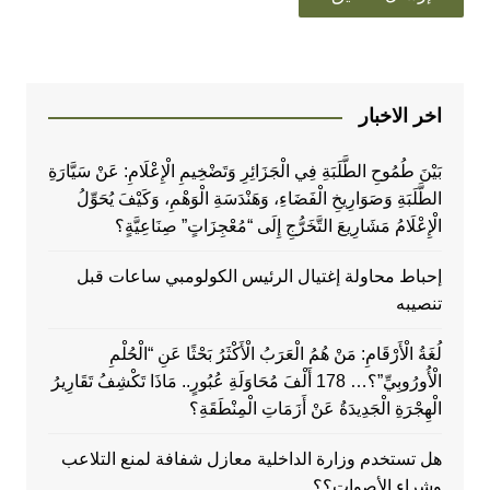
اخر الاخبار
بَيْنَ طُمُوحِ الطَّلَبَةِ فِي الْجَزَائِرِ وَتَضْخِيمِ الْإِعْلَامِ: عَنْ سَيَّارَةِ
الطَّلَبَةِ وَصَوَارِيخِ الْفَضَاءِ، وَهَنْدَسَةِ الْوَهْمِ، وَكَيْفَ يُحَوِّلُ
الْإِعْلَامُ مَشَارِيعَ التَّخَرُّجِ إِلَى “مُعْجِزَاتٍ” صِنَاعِيَّةٍ؟
إحباط محاولة إغتيال الرئيس الكولومبي ساعات قبل
تنصيبه
لُغَةُ الْأَرْقَامِ: مَنْ هُمُ الْعَرَبُ الْأَكْثَرُ بَحْثًا عَنِ “الْحُلْمِ
الْأُورُوبِيِّ”؟… 178 أَلْفَ مُحَاوَلَةِ عُبُورٍ.. مَاذَا تَكْشِفُ تَقَارِيرُ
الْهِجْرَةِ الْجَدِيدَةُ عَنْ أَزَمَاتِ الْمِنْطَقَةِ؟
هل تستخدم وزارة الداخلية معازل شفافة لمنع التلاعب
وشراء الأصوات؟؟