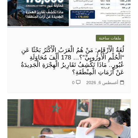
ملفات ساخنة
لُغَةُ الْأَرْقَامِ: مَنْ هُمُ الْعَرَبُ الْأَكْثَرُ بَحْثًا عَنِ
“الْحُلْمِ الْأُورُوبِيِّ”؟… 178 أَلْفَ مُحَاوَلَةِ
عُبُورٍ.. مَاذَا تَكْشِفُ تَقَارِيرُ الْهِجْرَةِ الْجَدِيدَةُ
عَنْ أَزَمَاتِ الْمِنْطَقَةِ؟
أغسطس 6, 2026
0