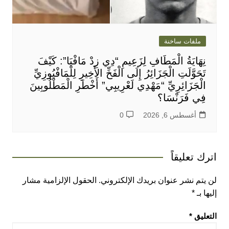
ملفات ساخنة
نِهَايَةُ الْمَطَافِ لِزَعِيمِ “دِي زِدْ مَافْيَا”: كَيْفَ
تَحَوَّلَتِ الْجَزَائِرُ إِلَى الْفَخِّ الأَخِيرِ لِلْمَافْيُوزِيِّ
الْجَزَائِرِيِّ “مَهْدِي لَعْرِيبِي” أَخْطَرِ الْمَطْلُوبِينَ
فِي فَرَنْسَا؟
أغسطس 6, 2026
0
اترك تعليقاً
لن يتم نشر عنوان بريدك الإلكتروني.
الحقول الإلزامية مشار
إليها بـ
*
التعليق
*