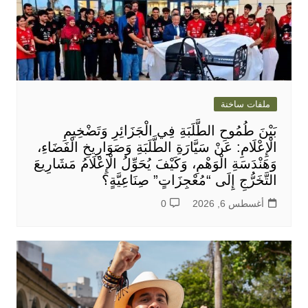
ملفات ساخنة
بَيْنَ طُمُوحِ الطَّلَبَةِ فِي الْجَزَائِرِ وَتَضْخِيمِ
الْإِعْلَامِ: عَنْ سَيَّارَةِ الطَّلَبَةِ وَصَوَارِيخِ الْفَضَاءِ،
وَهَنْدَسَةِ الْوَهْمِ، وَكَيْفَ يُحَوِّلُ الْإِعْلَامُ مَشَارِيعَ
التَّخَرُّجِ إِلَى “مُعْجِزَاتٍ” صِنَاعِيَّةٍ؟
أغسطس 6, 2026
0