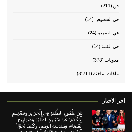
فن
(211)
في الحضيض
(14)
في الصميم
(24)
في القمة
(14)
مدونات
(378)
ملفات ساخنة
(8٬211)
أخر الأخبار
بَيْنَ طُمُوحِ الطَّلَبَةِ فِي الْجَزَائِرِ وَتَضْخِيمِ
الْإِعْلَامِ: عَنْ سَيَّارَةِ الطَّلَبَةِ وَصَوَارِيخِ
الْفَضَاءِ، وَهَنْدَسَةِ الْوَهْمِ، وَكَيْفَ يُحَوِّلُ