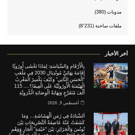
مدونات
(380)
ملفات ساخنة
(8٬231)
أخر الأخبار
بِالْأَرْقَامِ وَالسِّيَاسَةِ: لِمَاذَا تَخْشَى أُورُوبَّا
إِقَامَةَ نِهَائِيِّ مُونْدِيَالِ 2030 فِي مَلْعَبِ
“الْحَسَنِ الثَّانِي” وَكَيْفَ يَكْسِرُ الْمَغْرِبُ
الْهَيْمَنَةَ الْأُورُوبِّيَّةَ عَلَى الْفِيفَا؟…. 115
أَلْفَ مُتَفَرِّجٍ وَنِهَايَةُ الْوِصَايَةِ الْكُرَوِيَّةِ
أغسطس 9, 2026
اَلسِّيَادَةُ فِي زَمَنِ اَلْهَشَاشَةِ… وَمَا
كَشَفَتْ عَنْهُ عَاصِفَةُ اَلتَّصْرِيحَاتِ بَيْنَ
تُونُسَ وَالْجَزَائِرِ: بَيْنَ “خَيْمَةِ” اَلْجَارِ وَوَهْمِ