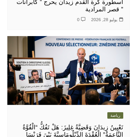
اسطورة كرة القدم زيدان يحرج ” كابرانات
” قصر المرادية
يوليو 28, 2026
0
رياضة
تَعْيِينُ زِيدَانَ وَقَضِيَّةُ غِلِيزَ: هَلْ تَفُكُّ “الْقُوَّةُ
النَّاعِمَةُ” الْعُقْدَةَ الدِّبْلُومَاسِيَّةَ بَيْنَ فَرَنْسَا