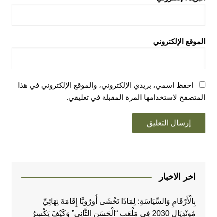
الموقع الإلكتروني
احفظ اسمي، بريدي الإلكتروني، والموقع الإلكتروني في هذا
المتصفح لاستخدامها المرة المقبلة في تعليقي.
اخر الاخبار
بِالْأَرْقَامِ وَالسِّيَاسَةِ: لِمَاذَا تَخْشَى أُورُوبَّا إِقَامَةَ نِهَائِيِّ
مُونْدِيَالِ 2030 فِي مَلْعَبِ “الْحَسَنِ الثَّانِي” وَكَيْفَ يَكْسِرُ