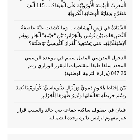
الْمَغْرِبُ الْهَيْمَنَةَ الْأُورُوبِّيَّةَ عَلَى الْفِيفَا؟…. 115 أَلْفَ
مُتَفَرِّجٍ وَنِهَايَةُ الْوِصَايَةِ الْكُرَوِيَّةِ
اَلسِّيَادَةُ فِي زَمَنِ اَلْهَشَاشَةِ… وَمَا كَشَفَتْ عَنْهُ عَاصِفَةُ
اَلتَّصْرِيحَاتِ بَيْنَ تُونُسَ وَالْجَزَائِرِ: بَيْنَ “خَيْمَةِ” اَلْجَارِ وَوَهْمِ
اَلاِسْتِقْلَالِيَّةِ.. مَتَى يَسْتَعِيدُ اَلْقَرَارُ اَلتُّونِسِيُّ بَوْصَلَتَهُ؟
الدخول المدرسي المقبل سیتم في موعده الرسمي
المحدد سلفا طبقا لمقتضیات المقرر الوزاري رقم
047.26 (وزارة التربية الوطنية)
بَيْنَ إِحْبَاطِ هُجُومٍ دَمَوِيٍّ وَزِلْزَالٍ دِبْلُومَاسِيٍّ: كُولُومْبِيَا تُعِيدُ
رَسْمَ خَرِيطَةِ تَحَالُفَاتِهَا وَتُدِيرُ ظَهْرَهَا لِلْجَزَائِرِ
غليان في صفوف ساكنة جماعة بني خالد والسبب قرار
غير مفهوم لرئيس دائرة وجدة الشمالية