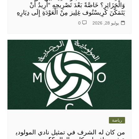
وَالْجَزَائِرِ؟ خَاصَّةً بَعْدَ تَصْرِيحِهِ “أُرِيدُ أَنْ
يَتَمَكَّنَ كَرِيسْتُوف غِلِيز مِنْ الْعَوْدَةِ إِلَى دِيَارِهِ
يوليو 28, 2026
0
رياضة
من كان له الشرف في تمثيل نادي المولودي