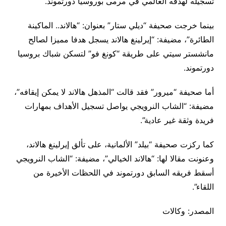
تسجيله لهدفه العالمي في مرمى بوروسيا دورتموند.
بينما خرجت صحيفة “ديلي ستار” بعنوان: “هالاند.. الماكينة
الطائرة”، مضيفة: “إيرلينغ هالاند يسجل هدفا مميزا لصالح
مانشستر سيتي على طريقة “كونغ فو” لتسكن شباك بروسيا
دورتموند.
أما صحيفة “ميرور” فقد قالت “المذهل هالاند لا يمكن إيقافه”،
مضيفة: “الشاب النرويجي يواصل تسجيل الأهداف بمهارات
فريدة وثقة غير عادية”.
كما ركزت صحيفة “بيلد” الألمانية، على تألق إيرلينغ هالاند،
وعنونت مقالا لها: “هالاند الخيالي”، مضيفة: “الشاب النرويجي
أسقط فريقه السابق دورتموند في اللحظات الأخيرة من
اللقاء”.
المصدر: وكالات