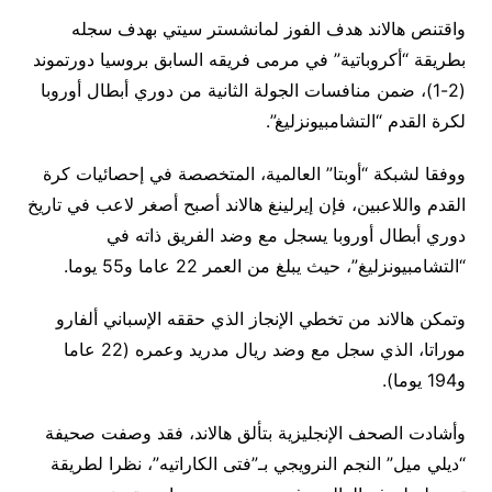
واقتنص هالاند هدف الفوز لمانشستر سيتي بهدف سجله
بطريقة “أكروباتية” في مرمى فريقه السابق بروسيا دورتموند
(2-1)، ضمن منافسات الجولة الثانية من دوري أبطال أوروبا
لكرة القدم “التشامبيونزليغ”.
ووفقا لشبكة “أوبتا” العالمية، المتخصصة في إحصائيات كرة
القدم واللاعبين، فإن إيرلينغ هالاند أصبح أصغر لاعب في تاريخ
دوري أبطال أوروبا يسجل مع وضد الفريق ذاته في
“التشامبيونزليغ”، حيث يبلغ من العمر 22 عاما و55 يوما.
وتمكن هالاند من تخطي الإنجاز الذي حققه الإسباني ألفارو
موراتا، الذي سجل مع وضد ريال مدريد وعمره (22 عاما
و194 يوما).
وأشادت الصحف الإنجليزية بتألق هالاند، فقد وصفت صحيفة
“ديلي ميل” النجم النرويجي بـ”فتى الكاراتيه”، نظرا لطريقة