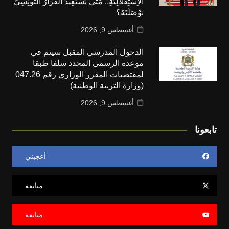
اَلاِسْتِقْلَالِيَّةِ.. مَتَى يَسْتَعِيدُ اَلْقَرَارُ اَلتُّونِسِيُّ
بَوْصَلَتَهُ؟
أغسطس 9, 2026
الدخول المدرسي المقبل سیتم في
موعده الرسمي المحدد سلفا طبقا
لمقتضیات المقرر الوزاري رقم 047.26
(وزارة التربية الوطنية)
أغسطس 9, 2026
تابعونا
أعجبني
متابعة
متابعة