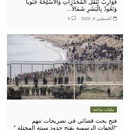
قَوَارِبُ تَنْقُلُ الْمُخَدِّرَاتِ وَالْأَسْلِحَةَ جَنُوباً
وَتَعُودُ بِالْبَشَرِ شَمَالاً…
أغسطس 8, 2026
0
ملفات ساخنة
فتح بحث قضائي في تصريحات تتهم
“الجهات الرسمية بفتح حدود سبتة المحتلة ”