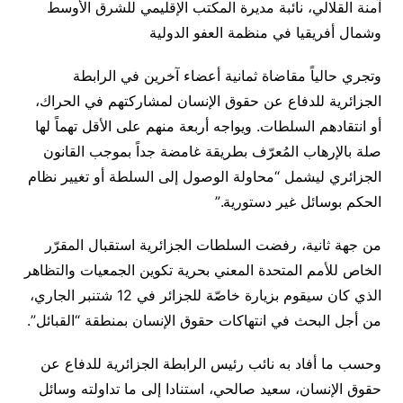
آمنة القلالي، نائبة مديرة المكتب الإقليمي للشرق الأوسط
وشمال أفريقيا في منظمة العفو الدولية
وتجري حالياً مقاضاة ثمانية أعضاء آخرين في الرابطة
الجزائرية للدفاع عن حقوق الإنسان لمشاركتهم في الحراك،
أو انتقادهم السلطات. ويواجه أربعة منهم على الأقل تهماً لها
صلة بالإرهاب المُعرّف بطريقة غامضة جداً بموجب القانون
الجزائري ليشمل “محاولة الوصول إلى السلطة أو تغيير نظام
الحكم بوسائل غير دستورية
”.
من جهة ثانية، رفضت السلطات الجزائرية استقبال المقرّر
الخاص للأمم المتحدة المعني بحرية تكوين الجمعيات والتظاهر
الذي كان سيقوم بزيارة خاصّة للجزائر في 12 شتنبر الجاري،
من أجل البحث في انتهاكات حقوق الإنسان بمنطقة “القبائل”
.
وحسب ما أفاد به نائب رئيس الرابطة الجزائرية للدفاع عن
حقوق الإنسان، سعيد صالحي، استنادا إلى ما تداولته وسائل