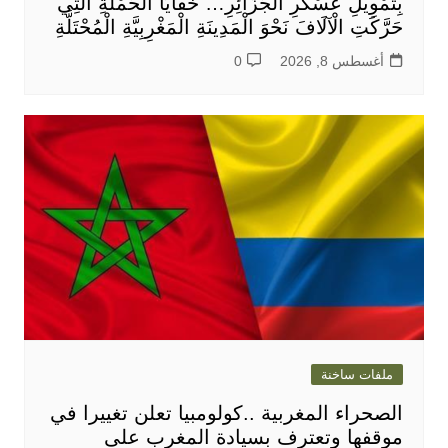
بِتَمْوِيلِ عَسْكَرِ الْجَزَائِرِ… خَفَايَا الْحَمْلَةِ الَّتِي
حَرَّكَتِ الْآلَافَ نَحْوَ الْمَدِينَةِ الْمَغْرِبِيَّةِ الْمُحْتَلَّةِ
أغسطس 8, 2026
0
ملفات ساخنة
الصحراء المغربية ..كولومبيا تعلن تغييرا في
موقفها وتعترف بسيادة المغرب على