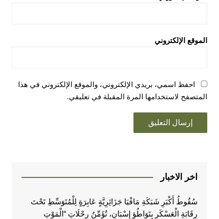
الموقع الإلكتروني
احفظ اسمي، بريدي الإلكتروني، والموقع الإلكتروني في هذا
المتصفح لاستخدامها المرة المقبلة في تعليقي.
اخر الاخبار
سُقُوطُ أَكْبَرِ شَبَكَةِ مَافْيَا جَزَائِرِيَّةٍ عَابِرَةٍ لِلْمُتَوَسِّطِ تَحْتَ
رِقَابَةِ الْعَسْكَرِ بِتَوَاطُؤِ إِسْبَانٍ، تُؤَمِّنُ رِحْلَاتِ “الْمَوْتِ