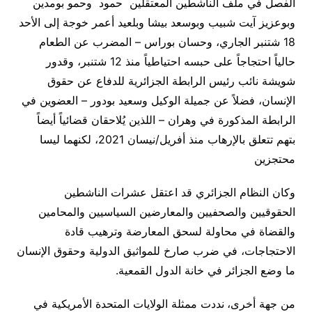
الفصل في ملف الناشطين المعتقلين حمود وحمو بومدين
وبوعزيز آيت شبيب وبوسعد بيشا وبلعيد أعمر خوجة إلى الأحد
18 شتنبر الجاري، وحسان بوراس – المضرب عن الطعام
حالياً احتجاجاً على حبسه احتياطياً منذ 12 شتنبر، وقدور
شويشة نائب رئيس الرابطة الجزائرية للدفاع عن حقوق
الإنسان، فضلاً عن جميلة الوكيل وسعيد بودور – العضوين في
الرابطة المذكورة في وهران – اللذين يُلاحقان قضائياً أيضاً
بتهم تتعلق بالإرهاب منذ أفريل/نيسان 2021، لكنهما ليسا
محتجزين
وكان النظام الجزائري قد اعتقل عشرات الناشطين
الحقوقيين والصحفيين والمعارضين السياسيين والمحامين
والقضاة في محاولة لسحق المعارضة وترهيب قادة
الاحتجاجات، في ضرب صارخ للمواثيق الدولية وحقوق الإنسان
ما وضع الجزائر في خانة الدول القمعية.
من جهة أخرى،
نددت ممثلة الولايات المتحدة الأمريكية في