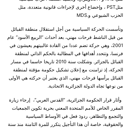
مثل
PST
، وإخضاع أخرى لإجراءات قانونية متعددة، مثل
الحزب الشيوعي و
MDS.
وتأسست الحركة السياسية من أجل استقلال منطقة القبائل
من قبل الناشط فرحات مهني، بعد أحداث “الربيع الأسود” عام
2001، وهي حركة تضم عددا من القادة غالبيتهم يعيشون في
فرنسا، وتتحدد أهدافها في المطالبة بالحكم الذاتي لمنطقة
القبائل بالجزائر. وشكلت سنة 2010 تاريخا حاسما في مسار
الحركة، إذ تزامنت مع إعلان تشكيل حكومة مؤقتة لمنطقة
القبائل يرأسها فرحات مهني، الذي يعتبر أن حركته هي الأولى
من نوعها تجاه الدولة الجزائرية الاتحادية.
وأثار قرار الحكومة الجزائرية، “القدس العربي”، إرجاء زيارة
المقرر الخاص للأمم المتحدة المعني بحرية تكوين الجمعيات
والتجمع والتظاهر، ردودَ فعل في الأوساط السياسية
والحقوقية، خاصة أن هذا التأجيل يتكرر للمرة الثامنة منذ سنة