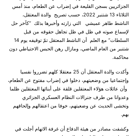
الجزائريين بسجن القليعة في إضراب عن الطعام، منذ أمس
الثلاثاء 13 شتنبر 2022، حسب تصريح والدة المعتقل،
الناشط طاهر عميشي التي زارته وأخبرها بذلك “كآخر حل
لإسماع صوته في ظل في ظل تجاهل حقوقه من قبل
السلطات” مع العلم أن الناشط المعتقل تمّ توقيفه يوم 14
شتنبر من العام الماضي، ومازال رهن الحبس الاحتياطي دون
محاكمة.
وأكدت والدة المعتقل أن 25 معتقلا كلهم تضرروا نفسيا
وإجتماعيا من وضعيتهم، دخلوا في إضراب مفتوح عن الطعام،
وأن عائلات هؤلاء المعتقلين قلقة على أبنائها المعتقلين ظلما
وعدوانا من طرف جنرالات النظام العسكري الجزائري
وتخشى الحديث عن وضعيتهم، خوفا من اعتقالهم وإلحاقهم
بهم.
وكشفت مصادر من هيئة الدفاع أن غرفة الاتهام أجلت في