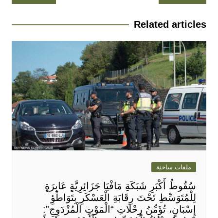
المقالات
Related articles
ملفات ساخنة
سُقُوطُ أَكْبَرِ شَبَكَةِ مَافْيَا جَزَائِرِيَّةٍ عَابِرَةٍ
لِلْمُتَوَسِّطِ تَحْتَ رِقَابَةِ الْعَسْكَرِ بِتَوَاطُؤِ
إِسْبَانٍ، تُؤَمِّنُ رِحْلَاتِ “الْمَوْتِ الْمُزْدَوِجِ”: