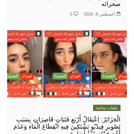
صحرائه
أغسطس 8, 2026
0
ملفات ساخنة
الْجَزَائِرُ: اِعْتِقَالُ أَرْبَعِ فَتَيَاتٍ قَاصِرَاتٍ بِسَبَبِ
تَصْوِيرِ فِيدْيُو يَشْتَكِينَ فِيهِ انْقِطَاعَ الْمَاءِ وَعَدَمَ
أَخْذِ حَمَّامٍ مُنْذُ أَسَابِيعَ