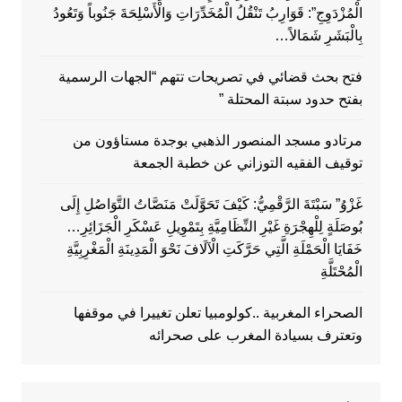
الْمُزْدَوِجِ”: قَوَارِبُ تَنْقُلُ الْمُخَدِّرَاتِ وَالْأَسْلِحَةَ جَنُوباً وَتَعُودُ
بِالْبَشَرِ شَمَالاً…
فتح بحث قضائي في تصريحات تتهم “الجهات الرسمية
بفتح حدود سبتة المحتلة ”
مرتادو مسجد المنصور الذهبي بوجدة مستاؤون من
توقيف الفقيه التوزاني عن خطبة الجمعة
غَزْوُ” سَبْتَةَ الرَّقْمِيُّ: كَيْفَ تَحَوَّلَتْ مَنَصَّاتُ التَّوَاصُلِ إِلَى
بُوصَلَةٍ لِلْهِجْرَةِ غَيْرِ النِّظَامِيَّةِ بِتَمْوِيلِ عَسْكَرِ الْجَزَائِرِ…
خَفَايَا الْحَمْلَةِ الَّتِي حَرَّكَتِ الْآلَافَ نَحْوَ الْمَدِينَةِ الْمَغْرِبِيَّةِ
الْمُحْتَلَّةِ
الصحراء المغربية ..كولومبيا تعلن تغييرا في موقفها
وتعترف بسيادة المغرب على صحرائه