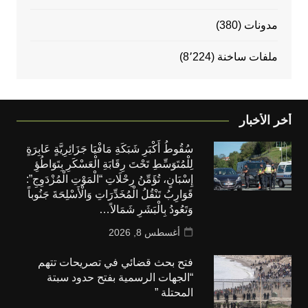
مدونات
(380)
ملفات ساخنة
(8٬224)
أخر الأخبار
سُقُوطُ أَكْبَرِ شَبَكَةِ مَافْيَا جَزَائِرِيَّةٍ عَابِرَةٍ
لِلْمُتَوَسِّطِ تَحْتَ رِقَابَةِ الْعَسْكَرِ بِتَوَاطُؤِ
إِسْبَانٍ، تُؤَمِّنُ رِحْلَاتِ “الْمَوْتِ الْمُزْدَوِجِ”:
قَوَارِبُ تَنْقُلُ الْمُخَدِّرَاتِ وَالْأَسْلِحَةَ جَنُوباً
وَتَعُودُ بِالْبَشَرِ شَمَالاً…
أغسطس 8, 2026
فتح بحث قضائي في تصريحات تتهم
“الجهات الرسمية بفتح حدود سبتة
المحتلة ”