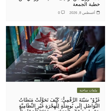
خطبة الجمعة
أغسطس 8, 2026
0
ملفات ساخنة
غَزْوُ” سَبْتَةَ الرَّقْمِيُّ: كَيْفَ تَحَوَّلَتْ مَنَصَّاتُ
التَّوَاصُلِ إِلَى بُوصَلَةٍ لِلْهِجْرَةِ غَيْرِ النِّظَامِيَّةِ