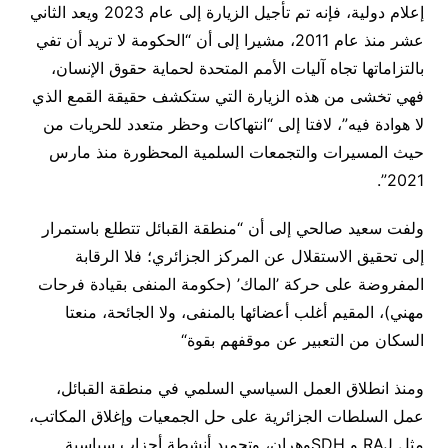
إعلام دولية، فإنه تم تأجيل الزيارة إلى عام 2023 ويعد الثاني
عشر منذ عام 2011، مشيرا إلى أن “الحكومة لا تريد أن تفي
بالتزاماتها تجاه آليات الأمم المتحدة لحماية حقوق الإنسان،
فهي تخشى من هذه الزيارة التي ستكشف حقيقة القمع الذي
لا هوادة فيه”، لافتا إلى “انتهاكات وحظر متعدد للحريات من
حيث المسيرات والتجمعات السلمية المحظورة منذ مارس
.
2021”
ولفت سعيد صالحي إلى أن “منطقة القبائل تتطلع باستمرار
إلى تحقيق الاستقلال عن المركز الجزائري؛ فلا الرقابة
المفروضة على حركة ’الماك’ (حكومة المنفى بقيادة فرحات
مهني)، المقيم أغلب أعضائها بالمنفى، ولا الجائحة، منعتا
السكان من التعبير عن موقفهم بقوة
“
ومنذ انطلاق العمل السياسي السلمي في منطقة القبائل،
عمل السلطات الجزائرية على حل الجمعيات وإغلاق المكاتب،
مثل
RAJ
و
SDH
وهران، وتجميد أنشطة أحزاب سياسية