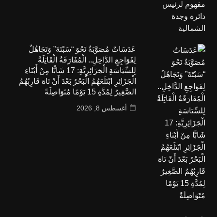
عَدَسَاتٌ مُصَوَّبَةٌ نَحْوَ “سَبْتَةَ” وَتَجَاهُلٌ
لِفَوَاجِعِ الدَّاخِلِ.. الْمُفَارَقَةُ الْقَاتِلَةُ
لِلسِّيَاسَةِ الْجَزَائِرِيَّةِ: 17 شَابًّا مِنْ أَبْنَاءِ
الْجَزَائِرِ ابْتَلَعَهُمُ الْبَحْرُ بَعْدَ أَنْ تَاهَ قَارِبُهُمُ
الصَّغِيرُ لِمُدَّةِ 15 يَوْمًا مُتَوَاصِلَةً
أغسطس 8, 2026