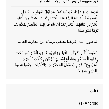
غير مفهوم لرئيس دائرة وجدة الشمالية
عَدَسَاتٌ مُصَوَّبَةٌ نَحْوَ “سَبْتَةَ” وَتَجَاهُلٌ لِفَوَاجِعِ الدَّاخِلِ..
الْمُفَارَقَةُ الْقَاتِلَةُ لِلسِّيَاسَةِ الْجَزَائِرِيَّةِ: 17 شَابًّا مِنْ أَبْنَاءِ
الْجَزَائِرِ ابْتَلَعَهُمُ الْبَحْرُ بَعْدَ أَنْ تَاهَ قَارِبُهُمُ الصَّغِيرُ لِمُدَّةِ 15
يَوْمًا مُتَوَاصِلَةً
الناظور.. بنك إفريقيا يحتفي بزبنائه من مغاربة العالم
سُقُوطُ أَكْبَرِ شَبَكَةِ مَافْيَا جَزَائِرِيَّةٍ عَابِرَةٍ لِلْمُتَوَسِّطِ تَحْتَ
رِقَابَةِ الْعَسْكَرِ بِتَوَاطُؤِ إِسْبَانٍ، تُؤَمِّنُ رِحْلَاتِ “الْمَوْتِ
الْمُزْدَوِجِ”: قَوَارِبُ تَنْقُلُ الْمُخَدِّرَاتِ وَالْأَسْلِحَةَ جَنُوباً وَتَعُودُ
بِالْبَشَرِ شَمَالاً…
فئات
(1)
Android