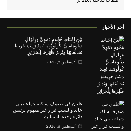
ملفات ساخنة
(8٬228)
أخر الأخبار
بَيْنَ إِحْبَاطِ هُجُومٍ دَمَوِيٍّ وَزِلْزَالٍ
دِبْلُومَاسِيٍّ: كُولُومْبِيَا تُعِيدُ رَسْمَ خَرِيطَةِ
تَحَالُفَاتِهَا وَتُدِيرُ ظَهْرَهَا لِلْجَزَائِرِ
أغسطس 8, 2026
غليان في صفوف ساكنة جماعة بني
خالد والسبب قرار غير مفهوم لرئيس
دائرة وجدة الشمالية
أغسطس 8, 2026