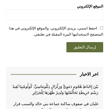
الموقع الإلكتروني
احفظ اسمي، بريدي الإلكتروني، والموقع الإلكتروني في هذا
المتصفح لاستخدامها المرة المقبلة في تعليقي.
اخر الاخبار
بَيْنَ إِحْبَاطِ هُجُومٍ دَمَوِيٍّ وَزِلْزَالٍ دِبْلُومَاسِيٍّ: كُولُومْبِيَا تُعِيدُ
رَسْمَ خَرِيطَةِ تَحَالُفَاتِهَا وَتُدِيرُ ظَهْرَهَا لِلْجَزَائِرِ
غليان في صفوف ساكنة جماعة بني خالد والسبب قرار