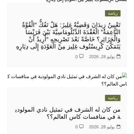
رياضة
تَعْيِينُ زِيدَانَ وَقَضِيَّةُ غِلِيزَ: هَلْ تَفُكُّ “الْقُوَّةُ
النَّاعِمَةُ” الْعُقْدَةَ الدِّبْلُومَاسِيَّةَ بَيْنَ فَرَنْسَا
وَالْجَزَائِرِ؟ خَاصَّةً بَعْدَ تَصْرِيحِهِ “أُرِيدُ أَنْ
يَتَمَكَّنَ كَرِيسْتُوف غِلِيز مِنْ الْعَوْدَةِ إِلَى دِيَارِهِ
يوليو 28, 2026
0
رياضة
من كان له الشرف في تمثيل نادي المولودي
ة في منافسات كاس العالم؟؟
يوليو 28, 2026
0