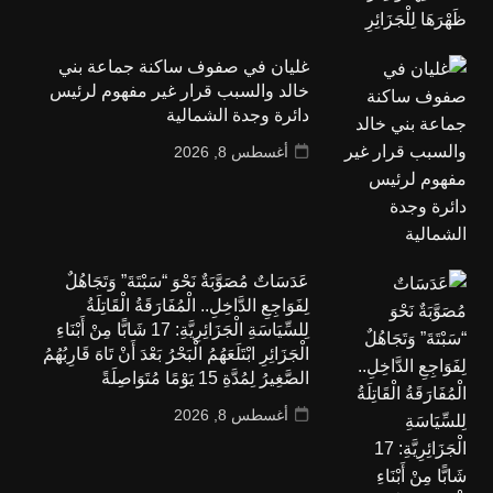
غليان في صفوف ساكنة جماعة بني
خالد والسبب قرار غير مفهوم لرئيس
دائرة وجدة الشمالية
أغسطس 8, 2026
عَدَسَاتٌ مُصَوَّبَةٌ نَحْوَ “سَبْتَةَ” وَتَجَاهُلٌ
لِفَوَاجِعِ الدَّاخِلِ.. الْمُفَارَقَةُ الْقَاتِلَةُ
لِلسِّيَاسَةِ الْجَزَائِرِيَّةِ: 17 شَابًّا مِنْ أَبْنَاءِ
الْجَزَائِرِ ابْتَلَعَهُمُ الْبَحْرُ بَعْدَ أَنْ تَاهَ قَارِبُهُمُ
الصَّغِيرُ لِمُدَّةِ 15 يَوْمًا مُتَوَاصِلَةً
أغسطس 8, 2026