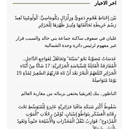
اخر الاخبار
بَيْنَ إِحْبَاطِ هُجُومٍ دَمَوِيٍّ وَزِلْزَالٍ دِبْلُومَاسِيٍّ: كُولُومْبِيَا تُعِيدُ
رَسْمَ خَرِيطَةِ تَحَالُفَاتِهَا وَتُدِيرُ ظَهْرَهَا لِلْجَزَائِرِ
غليان في صفوف ساكنة جماعة بني خالد والسبب قرار
غير مفهوم لرئيس دائرة وجدة الشمالية
عَدَسَاتٌ مُصَوَّبَةٌ نَحْوَ “سَبْتَةَ” وَتَجَاهُلٌ لِفَوَاجِعِ الدَّاخِلِ..
الْمُفَارَقَةُ الْقَاتِلَةُ لِلسِّيَاسَةِ الْجَزَائِرِيَّةِ: 17 شَابًّا مِنْ أَبْنَاءِ
الْجَزَائِرِ ابْتَلَعَهُمُ الْبَحْرُ بَعْدَ أَنْ تَاهَ قَارِبُهُمُ الصَّغِيرُ لِمُدَّةِ 15
يَوْمًا مُتَوَاصِلَةً
الناظور.. بنك إفريقيا يحتفي بزبنائه من مغاربة العالم
سُقُوطُ أَكْبَرِ شَبَكَةِ مَافْيَا جَزَائِرِيَّةٍ عَابِرَةٍ لِلْمُتَوَسِّطِ تَحْتَ
رِقَابَةِ الْعَسْكَرِ بِتَوَاطُؤِ إِسْبَانٍ، تُؤَمِّنُ رِحْلَاتِ “الْمَوْتِ
الْمُزْدَوِجِ”: قَوَارِبُ تَنْقُلُ الْمُخَدِّرَاتِ وَالْأَسْلِحَةَ جَنُوباً وَتَعُودُ
بِالْبَشَرِ شَمَالاً…