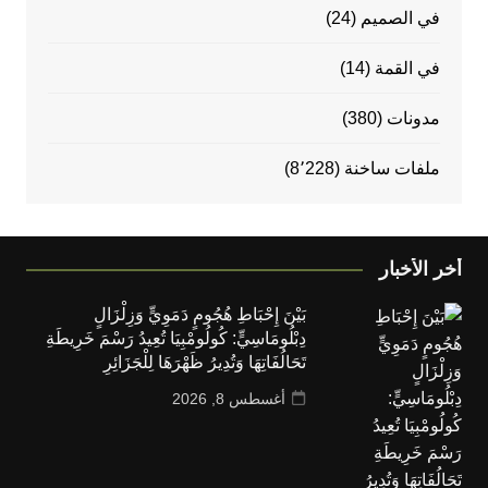
في الصميم
(24)
في القمة
(14)
مدونات
(380)
ملفات ساخنة
(8٬228)
أخر الأخبار
بَيْنَ إِحْبَاطِ هُجُومٍ دَمَوِيٍّ وَزِلْزَالٍ
دِبْلُومَاسِيٍّ: كُولُومْبِيَا تُعِيدُ رَسْمَ خَرِيطَةِ
تَحَالُفَاتِهَا وَتُدِيرُ ظَهْرَهَا لِلْجَزَائِرِ
أغسطس 8, 2026