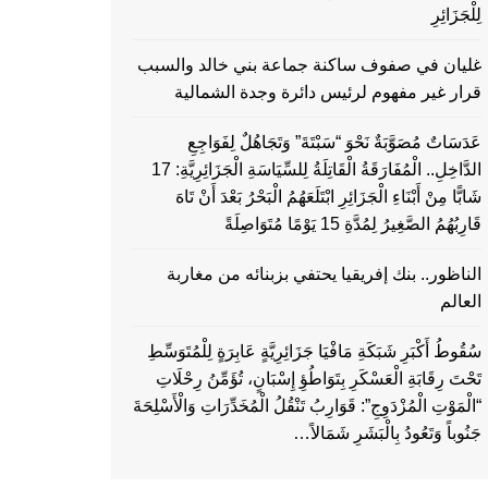
لِلْجَزَائِرِ
غليان في صفوف ساكنة جماعة بني خالد والسبب
قرار غير مفهوم لرئيس دائرة وجدة الشمالية
عَدَسَاتٌ مُصَوَّبَةٌ نَحْوَ “سَبْتَةَ” وَتَجَاهُلٌ لِفَوَاجِعِ
الدَّاخِلِ.. الْمُفَارَقَةُ الْقَاتِلَةُ لِلسِّيَاسَةِ الْجَزَائِرِيَّةِ: 17
شَابًّا مِنْ أَبْنَاءِ الْجَزَائِرِ ابْتَلَعَهُمُ الْبَحْرُ بَعْدَ أَنْ تَاهَ
قَارِبُهُمُ الصَّغِيرُ لِمُدَّةِ 15 يَوْمًا مُتَوَاصِلَةً
الناظور.. بنك إفريقيا يحتفي بزبنائه من مغاربة
العالم
سُقُوطُ أَكْبَرِ شَبَكَةِ مَافْيَا جَزَائِرِيَّةٍ عَابِرَةٍ لِلْمُتَوَسِّطِ
تَحْتَ رِقَابَةِ الْعَسْكَرِ بِتَوَاطُؤِ إِسْبَانٍ، تُؤَمِّنُ رِحْلَاتِ
“الْمَوْتِ الْمُزْدَوِجِ”: قَوَارِبُ تَنْقُلُ الْمُخَدِّرَاتِ وَالْأَسْلِحَةَ
جَنُوباً وَتَعُودُ بِالْبَشَرِ شَمَالاً…