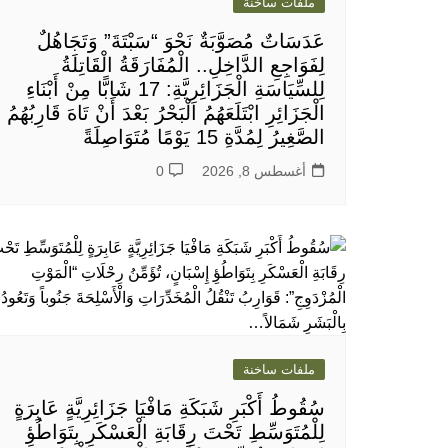
ملفات ساخنة
عَدَسَاتٌ مُصَوَّبَةٌ نَحْوَ “سَبْتَةَ” وَتَجَاهُلٌ
لِفَوَاجِعِ الدَّاخِلِ.. الْمُفَارَقَةُ الْقَاتِلَةُ
لِلسِّيَاسَةِ الْجَزَائِرِيَّةِ: 17 شَابًّا مِنْ أَبْنَاءِ
الْجَزَائِرِ ابْتَلَعَهُمُ الْبَحْرُ بَعْدَ أَنْ تَاهَ قَارِبُهُمُ
الصَّغِيرُ لِمُدَّةِ 15 يَوْمًا مُتَوَاصِلَةً
أغسطس 8, 2026
0
ملفات ساخنة
سُقُوطُ أَكْبَرِ شَبَكَةِ مَافْيَا جَزَائِرِيَّةٍ عَابِرَةٍ
لِلْمُتَوَسِّطِ تَحْتَ رِقَابَةِ الْعَسْكَرِ بِتَوَاطُؤِ