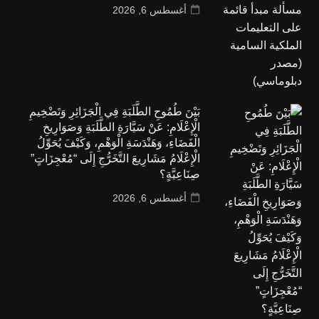
أغسطس 6, 2026
بَيْنَ طُمُوحِ الطَّلَبَةِ فِي الْجَزَائِرِ وَتَضْخِيمِ
الْإِعْلَامِ: عَنْ سَيَّارَةِ الطَّلَبَةِ وَصَوَارِيخِ
الْفَضَاءِ، وَهَنْدَسَةِ الْوَهْمِ، وَكَيْفَ يُحَوِّلُ
الْإِعْلَامُ مَشَارِيعَ التَّخَرُّجِ إِلَى “مُعْجِزَاتٍ”
صِنَاعِيَّةٍ؟
أغسطس 6, 2026