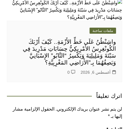
ملفات ساخنة
واشِنْطُنُ عَلَى خَطِّ الأَزْمَةِ.. كَيْفَ أَرْبَكَ
الكُونْغِرِسُ الأَمْرِيكِيُّ حِسَابَاتِ مَدْرِيدَ فِي
سَبْتَةَ وَمَلِيلِيَةَ وَيَكْسِرُ “التَّابُو” الإِسْبَانِيَّ
وَيَصِفُهُمَا بِـ”الأَرَاضِي المَغْرِبِيَّةِ؟
أغسطس 6, 2026
0
اترك تعليقاً
لن يتم نشر عنوان بريدك الإلكتروني.
الحقول الإلزامية مشار
إليها بـ
*