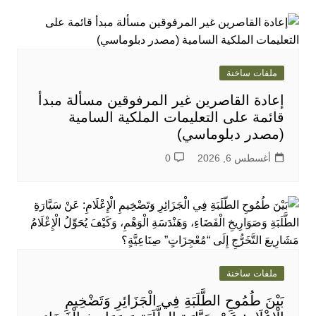
ملفات ساخنة
إعادة القاصرين غير المرفوقين مسألة مبدأ
قائمة على التعليمات الملكية السامية
(مصدر دبلوماسي)
أغسطس 6, 2026
0
ملفات ساخنة
بَيْنَ طُمُوحِ الطَّلَبَةِ فِي الْجَزَائِرِ وَتَضْخِيمِ