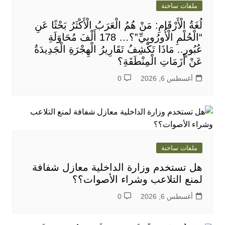
ملفات ساخنة
لُغَةُ الْأَرْقَامِ: مَنْ هُمُ الْعَرَبُ الْأَكْثَرُ بَحْثًا عَنِ
“الْحُلْمِ الْأُورُوبِيِّ”؟… 178 أَلْفَ مُحَاوَلَةِ
عُبُورٍ.. مَاذَا تَكْشِفُ تَقَارِيرُ الْهِجْرَةِ الْجَدِيدَةُ
عَنْ أَزَمَاتِ الْمِنْطَقَةِ؟
أغسطس 6, 2026
0
ملفات ساخنة
هل تستخدم وزارة الداخلية معازل شفافة
لمنع التلاعب وشراء الأصوات؟؟
أغسطس 6, 2026
0