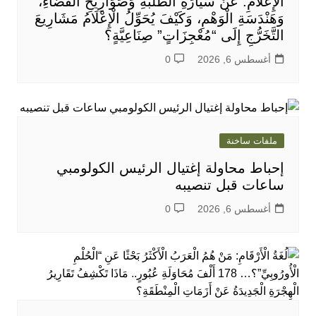
الْإِعْلَامِ: عَنْ سَيَّارَةِ الطَّلَبَةِ وَصَوَارِيخِ الْفَضَاءِ،
وَهَنْدَسَةِ الْوَهْمِ، وَكَيْفَ يُحَوِّلُ الْإِعْلَامُ مَشَارِيعَ
التَّخَرُّجِ إِلَى “مُعْجِزَاتٍ” صِنَاعِيَّةٍ؟
أغسطس 6, 2026
0
ملفات ساخنة
إحباط محاولة إغتيال الرئيس الكولومبي
ساعات قبل تنصيبه
أغسطس 6, 2026
0