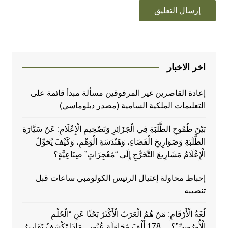
اخر الاخبار
إعادة القاصرين غير المرفوقين مسألة مبدأ قائمة على
التعليمات الملكية السامية (مصدر دبلوماسي)
بَيْنَ طُمُوحِ الطَّلَبَةِ فِي الْجَزَائِرِ وَتَضْخِيمِ الْإِعْلَامِ: عَنْ سَيَّارَةِ
الطَّلَبَةِ وَصَوَارِيخِ الْفَضَاءِ، وَهَنْدَسَةِ الْوَهْمِ، وَكَيْفَ يُحَوِّلُ
الْإِعْلَامُ مَشَارِيعَ التَّخَرُّجِ إِلَى “مُعْجِزَاتٍ” صِنَاعِيَّةٍ؟
إحباط محاولة إغتيال الرئيس الكولومبي ساعات قبل
تنصيبه
لُغَةُ الْأَرْقَامِ: مَنْ هُمُ الْعَرَبُ الْأَكْثَرُ بَحْثًا عَنِ “الْحُلْمِ
الْأُورُوبِيِّ”؟… 178 أَلْفَ مُحَاوَلَةِ عُبُورٍ.. مَاذَا تَكْشِفُ تَقَارِيرُ