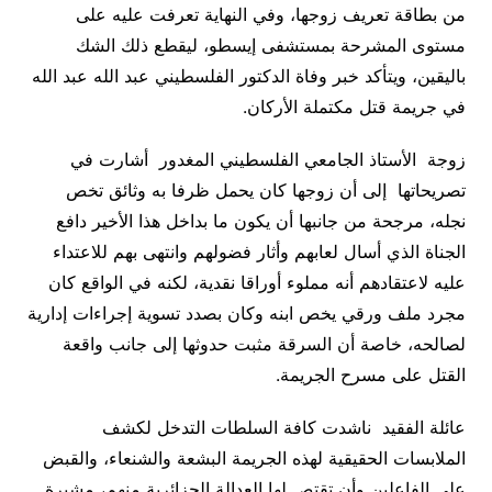
من بطاقة تعريف زوجها، وفي النهاية تعرفت عليه على
مستوى المشرحة بمستشفى إيسطو، ليقطع ذلك الشك
باليقين، ويتأكد خبر وفاة الدكتور الفلسطيني عبد الله عبد الله
في جريمة قتل مكتملة الأركان
.
زوجة الأستاذ الجامعي الفلسطيني المغدور أشارت في
تصريحاتها إلى أن زوجها كان يحمل ظرفا به وثائق تخص
نجله، مرجحة من جانبها أن يكون ما بداخل هذا الأخير دافع
الجناة الذي أسال لعابهم وأثار فضولهم وانتهى بهم للاعتداء
عليه لاعتقادهم أنه مملوء أوراقا نقدية، لكنه في الواقع كان
مجرد ملف ورقي يخص ابنه وكان بصدد تسوية إجراءات إدارية
لصالحه، خاصة أن السرقة مثبت حدوثها إلى جانب واقعة
القتل على مسرح الجريمة
.
عائلة الفقيد ناشدت كافة السلطات التدخل لكشف
الملابسات الحقيقية لهذه الجريمة البشعة والشنعاء، والقبض
على الفاعلين وأن تقتص لها العدالة الجزائرية منهم، مشيرة