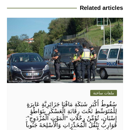
Related articles
ملفات ساخنة
سُقُوطُ أَكْبَرِ شَبَكَةِ مَافْيَا جَزَائِرِيَّةٍ عَابِرَةٍ
لِلْمُتَوَسِّطِ تَحْتَ رِقَابَةِ الْعَسْكَرِ بِتَوَاطُؤِ
إِسْبَانٍ، تُؤَمِّنُ رِحْلَاتِ “الْمَوْتِ الْمُزْدَوِجِ”:
قَوَارِبُ تَنْقُلُ الْمُخَدِّرَاتِ وَالْأَسْلِحَةَ جَنُوباً