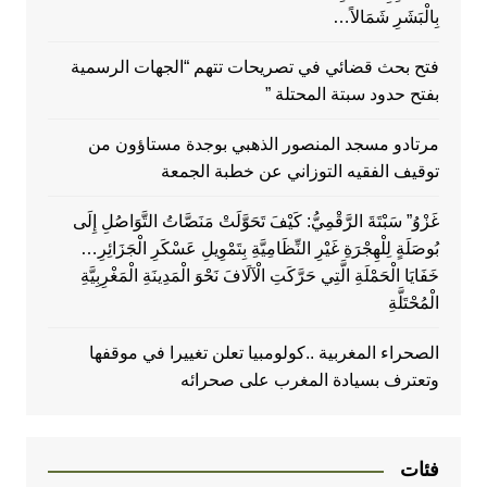
بِالْبَشَرِ شَمَالاً…
فتح بحث قضائي في تصريحات تتهم “الجهات الرسمية
بفتح حدود سبتة المحتلة ”
مرتادو مسجد المنصور الذهبي بوجدة مستاؤون من
توقيف الفقيه التوزاني عن خطبة الجمعة
غَزْوُ” سَبْتَةَ الرَّقْمِيُّ: كَيْفَ تَحَوَّلَتْ مَنَصَّاتُ التَّوَاصُلِ إِلَى
بُوصَلَةٍ لِلْهِجْرَةِ غَيْرِ النِّظَامِيَّةِ بِتَمْوِيلِ عَسْكَرِ الْجَزَائِرِ…
خَفَايَا الْحَمْلَةِ الَّتِي حَرَّكَتِ الْآلَافَ نَحْوَ الْمَدِينَةِ الْمَغْرِبِيَّةِ
الْمُحْتَلَّةِ
الصحراء المغربية ..كولومبيا تعلن تغييرا في موقفها
وتعترف بسيادة المغرب على صحرائه
فئات