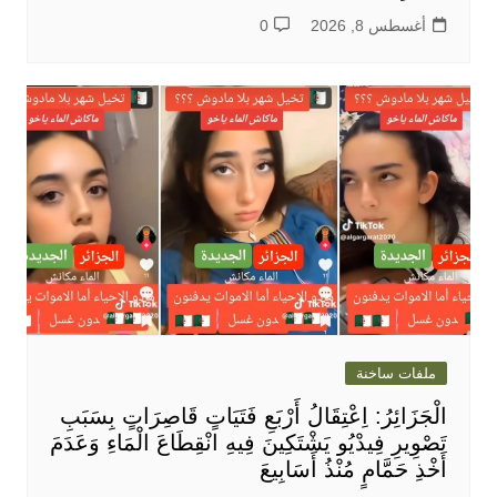
أغسطس 8, 2026
0
ملفات ساخنة
الْجَزَائِرُ: اِعْتِقَالُ أَرْبَعِ فَتَيَاتٍ قَاصِرَاتٍ بِسَبَبِ
تَصْوِيرِ فِيدْيُو يَشْتَكِينَ فِيهِ انْقِطَاعَ الْمَاءِ وَعَدَمَ
أَخْذِ حَمَّامٍ مُنْذُ أَسَابِيعَ