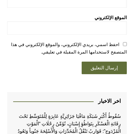
الموقع الإلكتروني
احفظ اسمي، بريدي الإلكتروني، والموقع الإلكتروني في هذا
المتصفح لاستخدامها المرة المقبلة في تعليقي.
اخر الاخبار
سُقُوطُ أَكْبَرِ شَبَكَةِ مَافْيَا جَزَائِرِيَّةٍ عَابِرَةٍ لِلْمُتَوَسِّطِ تَحْتَ
رِقَابَةِ الْعَسْكَرِ بِتَوَاطُؤِ إِسْبَانٍ، تُؤَمِّنُ رِحْلَاتِ “الْمَوْتِ
الْمُزْدَوِجِ”: قَوَارِبُ تَنْقُلُ الْمُخَدِّرَاتِ وَالْأَسْلِحَةَ جَنُوباً وَتَعُودُ