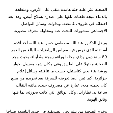
الضحية عثر عليه جثة هامدة ملقى على الأرض، وملطخة
بالدماء نتيجة طعنات تلقها على صدره بسلاح أبيض، وهذا بعد
اختفائه في ظروف غامضة، وتداولت وسائل التواصل
الاجتماعي منشورات للبحث عنه ومحاولة معرفة مصيره
.
ورحل الدكتور عبد الله مصطفى حسن عبد الله، أحد أقدم
أساتذته الذي درس فيه مقياس الرياضيات، البالغ من العمر
69 سنة دون وداع، مخلفا وراءه زوجة و4 أبناء، بحيث وجد
الضحية مقتولا على الطريق وفي مكان شبه معزول بجوار
ورشة بناء بحي كناستيل، حسب ما تناقلته وسائل إعلام
جزائرية، كما تبين أيضا تعرضه للسرقة بعد تجريده من مبلغ
كان يحمله معه، عبارة عن مصروف جيب، هاتفه النقال،
ساعة يد، نظارات، وكل الوثائق التي كانت بحوزته، بما فيها
وثائق الهوية
.
وخرج الضحية من بيته بحي الصديقية في حدود التاسعة صباحا