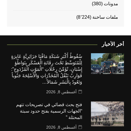
مدونات
(380)
ملفات ساخنة
(8٬224)
أخر الأخبار
سُقُوطُ أَكْبَرِ شَبَكَةِ مَافْيَا جَزَائِرِيَّةٍ عَابِرَةٍ
لِلْمُتَوَسِّطِ تَحْتَ رِقَابَةِ الْعَسْكَرِ بِتَوَاطُؤِ
إِسْبَانٍ، تُؤَمِّنُ رِحْلَاتِ “الْمَوْتِ الْمُزْدَوِجِ”:
قَوَارِبُ تَنْقُلُ الْمُخَدِّرَاتِ وَالْأَسْلِحَةَ جَنُوباً
وَتَعُودُ بِالْبَشَرِ شَمَالاً…
أغسطس 8, 2026
فتح بحث قضائي في تصريحات تتهم
“الجهات الرسمية بفتح حدود سبتة
المحتلة ”
أغسطس 8, 2026