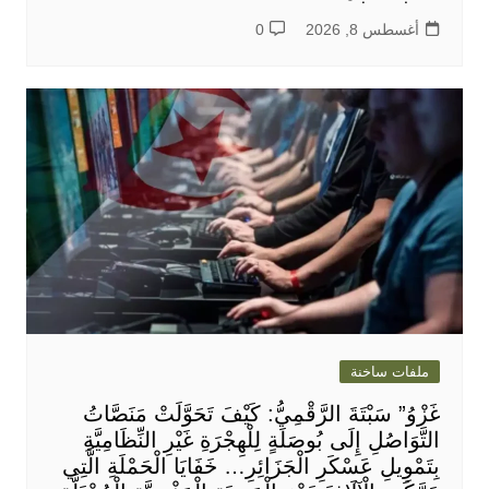
أغسطس 8, 2026
0
ملفات ساخنة
غَزْوُ” سَبْتَةَ الرَّقْمِيُّ: كَيْفَ تَحَوَّلَتْ مَنَصَّاتُ
التَّوَاصُلِ إِلَى بُوصَلَةٍ لِلْهِجْرَةِ غَيْرِ النِّظَامِيَّةِ
بِتَمْوِيلِ عَسْكَرِ الْجَزَائِرِ… خَفَايَا الْحَمْلَةِ الَّتِي