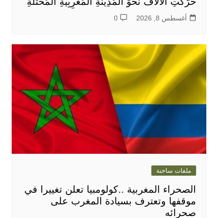
حَرَّكَتِ الْآلَافَ نَحْوَ الْمَدِينَةِ الْمَغْرِبِيَّةِ الْمُحْتَلَّةِ
أغسطس 8, 2026
0
ملفات ساخنة
الصحراء المغربية ..كولومبيا تعلن تغييرا في
موقفها وتعترف بسيادة المغرب على
صحرائه