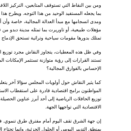
ومن بين النقاط التي تستوقف المتابعين، التركيز الل
بما يجعله المستفيد الوحيد من هذا التوجه. ويطرح هذا 
ومدى انسجامها مع مبدأ العدالة المجالية، خاصة وأن 
مؤهلات طبيعية، أو تاوريرت بما تمثله مدينة دبدو من ق
تمتلك بدورها مقومات سياحية وتراثية تستحق الإدماج ض
وفي ظل هذه المعطيات، يتجاوز النقاش مجرد توزيع البر
تستند القرارات إلى رؤية متوازنة تستثمر الإمكانات ال
الإحساس بالفوارق المجالية؟
كما يثير النقاش حول أولويات المجلس سؤالا آخر يتعل
المواطنون برامج اقتصادية قادرة على استقطاب الاس
توزيع الحافلات الرياضية إلى أحد أبرز عناوين الحصيلة
الاقتصادية التي تواجهها الجهة.
إن جهة الشرق تقف اليوم أمام مفترق طرق تنموي. فالتح
بمنطق التدبير اليومي أو الحلول الجزئية، وإنما تحتاج