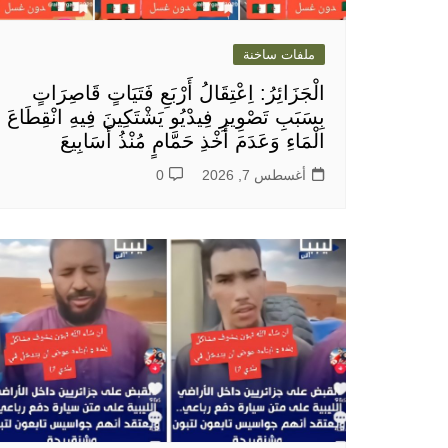
ملفات ساخنة
الْجَزَائِرُ: اِعْتِقَالُ أَرْبَعِ فَتَيَاتٍ قَاصِرَاتٍ
بِسَبَبِ تَصْوِيرِ فِيدْيُو يَشْتَكِينَ فِيهِ انْقِطَاعَ
الْمَاءِ وَعَدَمَ أَخْذِ حَمَّامٍ مُنْذُ أَسَابِيعَ
أغسطس 7, 2026
0