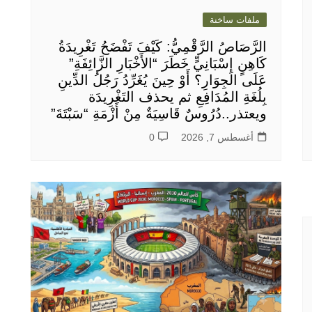
ملفات ساخنة
الرَّصَاصُ الرَّقْمِيُّ: كَيْفَ تَفْضَحُ تَغْرِيدَةُ
كَاهِنٍ إِسْبَانِيٍّ خَطَرَ “الأَخْبَارِ الزَّائِفَةِ”
عَلَى الجِوَارِ؟ أَوْ حِينَ يُغَرِّدُ رَجُلُ الدِّينِ
بِلُغَةِ المُدَافِعِ ثم يحذف التَغْرِيدَة
ويعتذر..دُرُوسٌ قَاسِيَةٌ مِنْ أَزْمَةِ “سَبْتَةَ”
أغسطس 7, 2026
0