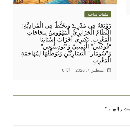
ملفات ساخنة
زَوْبَعَةٌ فِي مَدْرِيدَ وَتَخَبُّطٌ فِي الْمُرَادِيَّةِ:
النِّظَامُ الْجَزَائِرِيُّ الْمَهْوُوسُ بِنَجَاحَاتِ
الْمَغْرِبِ، يَكتَرِي أَحْزَابَ إِسْبَانِيَا
“فُوكْس” الْيَمِينِيَّ وَ”بُودِيمُوس”
وَ”سُومَار” الْيَسَارِيَّيْنِ وَيُوَظِّفُهَا لِمُهَاجَمَةِ
الْمَغْرِبِ
أغسطس 7, 2026
0
شار إليها بـ
*