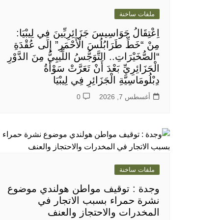
ملفات ساخنة
اِعْتِقَالُ جَوَاسِيسَ جَزَائِرِيِّينَ فِي لِيبْيَا:
مِنْ “خَطِّ طَرَابُلُسَ الْأَحْمَرِ” إِلَى عُقْدَةِ
“الصُّخَيْرَاتِ.. التَّوَجُّسُ اللِّيبِيُّ مِنَ الدَّوْرِ
الْجَزَائِرِيِّ بَعْدَ أَنْ تَعَرَّتْ سَوْأَةُ
دِبْلُومَاسِيَّةِ الْجَزَائِرِ فِي لِيبْيَا
أغسطس 7, 2026
0
ملفات ساخنة
وجدة : توقيف مواطن هولندي موضوع
نشرة حمراء بسبب الاتجار في
المخدرات والاحتجاز والعنف