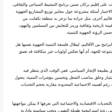
افت على إقليم بركان ضمن برنامج التنشيط السياحي والثقافي،
الاختيار أسئلة مشروعة حول معايير توزيع المشاريع الجهوية
أقاليم أخرى، مثل جرادة بما تزخر به منطقة تكفايت من
يمة تاريخية وثقافية ورمز للتعايش بين المسلمين واليهود،
من الرؤية الجهوية للتنمية.
امج بين الأقاليم، ليطال فلسفة التنمية الجهوية نفسها هل
متنوعة للجهة، أم أنها تعكس أولويات غير متكافئة قد تعمق
ق بطبيعة الإنجاز السياسي. ففي الوقت الذي ينتظر فيه
تثمار وخلق مناصب الشغل وتحسين مؤشرات التنمية، يتحول
، رغم أهميته الاجتماعية المحدودة مقارنة بحجم التحديات
ديات الاقتصادية والاجتماعية التي تعرفها لا يمكن مواجهتها
 إلى رؤية استراتيجية طويلة النفس، ونخب سياسية وإدارية