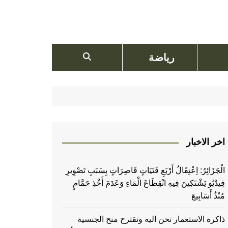
رياضة
اخر الاخبار
الْجَزَائِرُ: اِعْتِقَالُ أَرْبَعِ فَتَيَاتٍ قَاصِرَاتٍ بِسَبَبِ تَصْوِيرِ
فِيدْيُو يَشْتَكِينَ فِيهِ انْقِطَاعَ الْمَاءِ وَعَدَمَ أَخْذِ حَمَّامٍ
مُنْذُ أَسَابِيعَ
ذاكرة الاستعمار تحن اليه وتقترح منح الجنسية