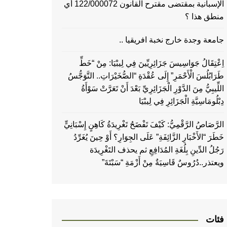
الإسبانية بمقتضى مقترح القانون 122/000072 أي
منطق هذا ؟
جامعة وجدة خارج نخبة افريقيا ..
اِعْتِقَالُ جَوَاسِيسَ جَزَائِرِيِّينَ فِي لِيبْيَا: مِنْ “خَطِّ
طَرَابُلُسَ الْأَحْمَرِ” إِلَى عُقْدَةِ “الصُّخَيْرَاتِ.. التَّوَجُّسُ
اللِّيبِيُّ مِنَ الدَّوْرِ الْجَزَائِرِيِّ بَعْدَ أَنْ تَعَرَّتْ سَوْأَةُ
دِبْلُومَاسِيَّةِ الْجَزَائِرِ فِي لِيبْيَا
الرَّصَاصُ الرَّقْمِيُّ: كَيْفَ تَفْضَحُ تَغْرِيدَةُ كَاهِنٍ إِسْبَانِيٍّ
خَطَرَ “الأَخْبَارِ الزَّائِفَةِ” عَلَى الجِوَارِ؟ أَوْ حِينَ يُغَرِّدُ
رَجُلُ الدِّينِ بِلُغَةِ المُدَافِعِ ثم يحذف التَغْرِيدَة
ويعتذر..دُرُوسٌ قَاسِيَةٌ مِنْ أَزْمَةِ “سَبْتَةَ”
فئات