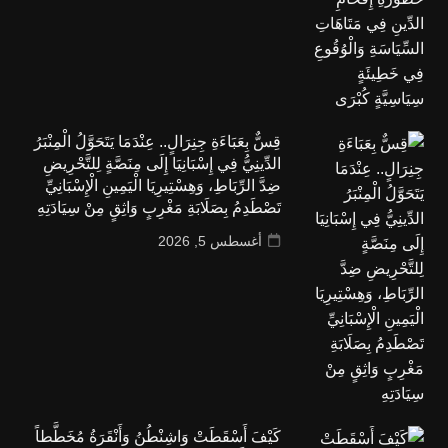
قِسٌّ بِعَبَاءَةِ جِنِرَالٍ.. عِنْدَمَا يَتَحَوَّلُ الْمِنْبَرُ
الدِّينِيُّ فِي إِسْبَانِيَا إِلَى مِنَصَّةٍ لِلتَّحْرِيضِ
ضِدَّ الرِّبَاطِ، وَهِسْتِيرِيَا الْيَمِينِ الْإِسْبَانِيِّ
تَصْطَدِمُ بِصَلَابَةِ مَغْرِبٍ وَاثِقٍ مِنْ سِيَادَتِهِ
أغسطس 5, 2026
كَيْفَ أَسْقَطَتْ وَاشِنْطُنُ وَأَنْقَرَةُ مُخَطَّطاً