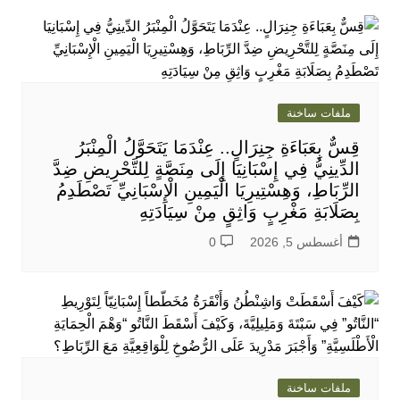
ملفات ساخنة
قِسٌّ بِعَبَاءَةِ جِنِرَالٍ.. عِنْدَمَا يَتَحَوَّلُ الْمِنْبَرُ
الدِّينِيُّ فِي إِسْبَانِيَا إِلَى مِنَصَّةٍ لِلتَّحْرِيضِ ضِدَّ
الرِّبَاطِ، وَهِسْتِيرِيَا الْيَمِينِ الْإِسْبَانِيِّ تَصْطَدِمُ
بِصَلَابَةِ مَغْرِبٍ وَاثِقٍ مِنْ سِيَادَتِهِ
أغسطس 5, 2026
0
ملفات ساخنة