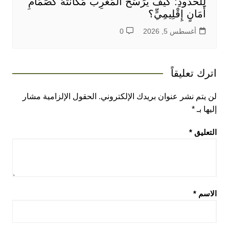
لِلْحُدُودِ: كَيْفَ يُرَسِّخُ اَلْمَغْرِبُ مَكَانَتَهُ كَصَمَّامِ
أَمَانٍ إِقْلِيمِيٍّ؟
أغسطس 5, 2026
0
اترك تعليقاً
لن يتم نشر عنوان بريدك الإلكتروني.
الحقول الإلزامية مشار
إليها بـ
*
التعليق
*
الاسم
*