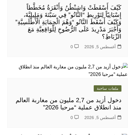
كَيْفَ أَسْقَطَتْ وَاشِنْطُنُ وَأَنْقَرَةُ مُخَطَّطاً
إِسْبَانِيّاً لِتَوْرِيطِ “النَّاتُو” فِي سَبْتَةَ وَمَلِيلِيَّةَ،
وَكَيْفَ أَسْقَطَ النَّاتُو “وَهْمَ الْحِمَايَةِ الْأَطْلَسِيَّةِ”
وَأَجْبَرَ مَدْرِيدَ عَلَى الرُّضُوخِ لِلْوَاقِعِيَّةِ مَعَ
الرِّبَاطِ؟
أغسطس 5, 2026
0
ملفات ساخنة
دخول أزيد من 2,7 مليون من مغاربة العالم
منذ انطلاق عملية “مرحبا 2026”
أغسطس 5, 2026
0