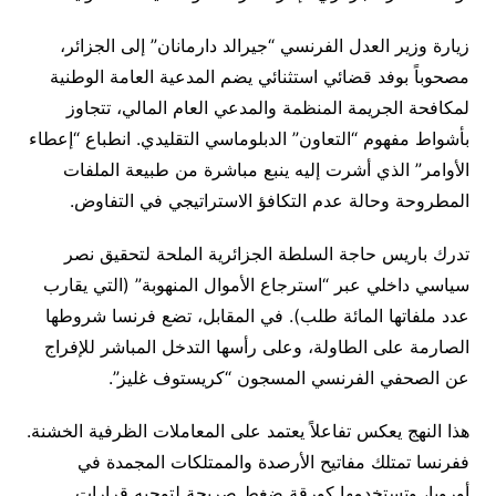
زيارة وزير العدل الفرنسي “جيرالد دارمانان” إلى الجزائر،
مصحوباً بوفد قضائي استثنائي يضم المدعية العامة الوطنية
لمكافحة الجريمة المنظمة والمدعي العام المالي، تتجاوز
بأشواط مفهوم “التعاون” الدبلوماسي التقليدي. انطباع “إعطاء
الأوامر” الذي أشرت إليه ينبع مباشرة من طبيعة الملفات
المطروحة وحالة عدم التكافؤ الاستراتيجي في التفاوض.
تدرك باريس حاجة السلطة الجزائرية الملحة لتحقيق نصر
سياسي داخلي عبر “استرجاع الأموال المنهوبة” (التي يقارب
عدد ملفاتها المائة طلب). في المقابل، تضع فرنسا شروطها
الصارمة على الطاولة، وعلى رأسها التدخل المباشر للإفراج
عن الصحفي الفرنسي المسجون “كريستوف غليز”.
هذا النهج يعكس تفاعلاً يعتمد على المعاملات الظرفية الخشنة.
ففرنسا تمتلك مفاتيح الأرصدة والممتلكات المجمدة في
أوروبا، وتستخدمها كورقة ضغط صريحة لتوجيه قرارات