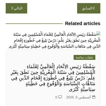
تصفّح
السابق
التالي
المقالات
Related articles
ملفات ساخنة
سَقْطَةُ رَئِيسِ الِاتِّحَادِ الْعَالَمِيِّ لِعُلَمَاءِ
الْمُسْلِمِينَ فِي سَبْتَةَ الْمَغْرِبِيَّةِ حِينَ نَطَقَ بِغَيْرِ
عِلْمٍ: دَرْسٌ بَلِيغٌ فِي خُطُورَةِ إِقْحَامِ الدِّينِ فِي
مَتَاهَاتِ السِّيَاسَةِ وَالْوُقُوعِ فِي خَطِيئَةٍ
سِيَاسِيَّةٍ كُبْرَى
أغسطس 5, 2026
0