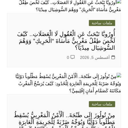
ملفات ساخنة
أُورُوبَّا تَبْحَثُ عَنِ الْعُقُولِ لَا الْعَضَلَاتِ.. كَيْفَ
لَخَّصَ طِفْلٌ مَغْرِبِيٌّ مَأْسَاةَ “الْحَرِيكِ” وَوَهْمَ
السُّوشِيَال مِيدْيَا؟
أغسطس 5, 2026
0
ملفات ساخنة
مِنْ تُولُوزَ إِلَى طَنْجَةَ.. اَلْأَمْنُ اَلْمَغْرِبِيُّ يُسْقِطُ
مَطْلُوباً دَوْلِيًّا وَيُوَجِّهُ ضَرْبَةً لِلْجَرِيمَةِ اَلْعَابِرَةِ