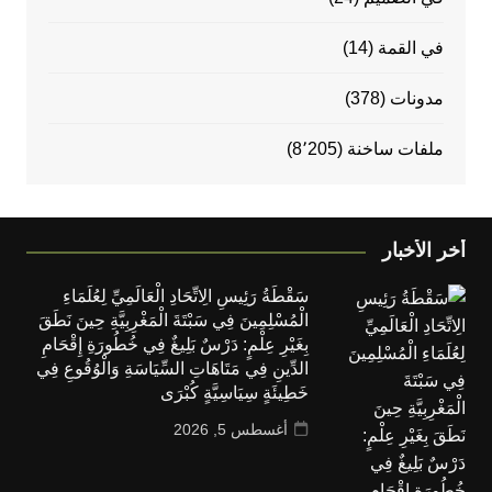
في القمة
(14)
مدونات
(378)
ملفات ساخنة
(8٬205)
أخر الأخبار
سَقْطَةُ رَئِيسِ الِاتِّحَادِ الْعَالَمِيِّ لِعُلَمَاءِ
الْمُسْلِمِينَ فِي سَبْتَةَ الْمَغْرِبِيَّةِ حِينَ نَطَقَ
بِغَيْرِ عِلْمٍ: دَرْسٌ بَلِيغٌ فِي خُطُورَةِ إِقْحَامِ
الدِّينِ فِي مَتَاهَاتِ السِّيَاسَةِ وَالْوُقُوعِ فِي
خَطِيئَةٍ سِيَاسِيَّةٍ كُبْرَى
أغسطس 5, 2026