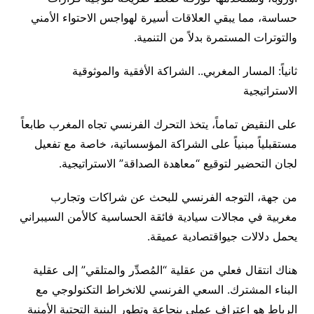
حساسة، مما يبقي العلاقات أسيرة لهواجس الاحتواء الأمني
والتوترات المستمرة بدلاً من التنمية.
ثانياً: المسار المغربي.. الشراكة الأفقية والموثوقية
الاستراتيجية
على النقيض تماماً، يتخذ التحرك الفرنسي تجاه المغرب طابعاً
مستقبلياً مبنياً على الشراكة المؤسساتية، خاصة مع تفعيل
لجان التحضير لتوقيع “معاهدة الصداقة” الاستراتيجية.
من جهة، التوجه الفرنسي للبحث عن شراكات وتجارب
مغربية في مجالات سيادية فائقة الحساسية كالأمن السيبراني
يحمل دلالات جيواقتصادية عميقة.
هناك انتقال فعلي من عقلية “المُصدِّر والمتلقي” إلى عقلية
البناء المشترك. السعي الفرنسي للانخراط التكنولوجي مع
الرباط هو اعتراف عملي بنجاعة وتطور البنية التحتية الأمنية