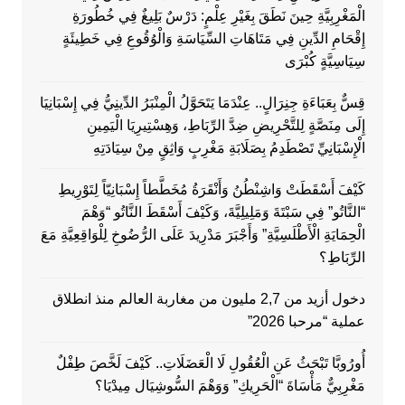
الْمَغْرِبِيَّةِ حِينَ نَطَقَ بِغَيْرِ عِلْمٍ: دَرْسٌ بَلِيغٌ فِي خُطُورَةِ
إِقْحَامِ الدِّينِ فِي مَتَاهَاتِ السِّيَاسَةِ وَالْوُقُوعِ فِي خَطِيئَةٍ
سِيَاسِيَّةٍ كُبْرَى
قِسٌّ بِعَبَاءَةِ جِنِرَالٍ.. عِنْدَمَا يَتَحَوَّلُ الْمِنْبَرُ الدِّينِيُّ فِي إِسْبَانِيَا
إِلَى مِنَصَّةٍ لِلتَّحْرِيضِ ضِدَّ الرِّبَاطِ، وَهِسْتِيرِيَا الْيَمِينِ
الْإِسْبَانِيِّ تَصْطَدِمُ بِصَلَابَةِ مَغْرِبٍ وَاثِقٍ مِنْ سِيَادَتِهِ
كَيْفَ أَسْقَطَتْ وَاشِنْطُنُ وَأَنْقَرَةُ مُخَطَّطاً إِسْبَانِيّاً لِتَوْرِيطِ
“النَّاتُو” فِي سَبْتَةَ وَمَلِيلِيَّةَ، وَكَيْفَ أَسْقَطَ النَّاتُو “وَهْمَ
الْحِمَايَةِ الْأَطْلَسِيَّةِ” وَأَجْبَرَ مَدْرِيدَ عَلَى الرُّضُوخِ لِلْوَاقِعِيَّةِ مَعَ
الرِّبَاطِ؟
دخول أزيد من 2,7 مليون من مغاربة العالم منذ انطلاق
عملية “مرحبا 2026”
أُورُوبَّا تَبْحَثُ عَنِ الْعُقُولِ لَا الْعَضَلَاتِ.. كَيْفَ لَخَّصَ طِفْلٌ
مَغْرِبِيٌّ مَأْسَاةَ “الْحَرِيكِ” وَوَهْمَ السُّوشِيَال مِيدْيَا؟