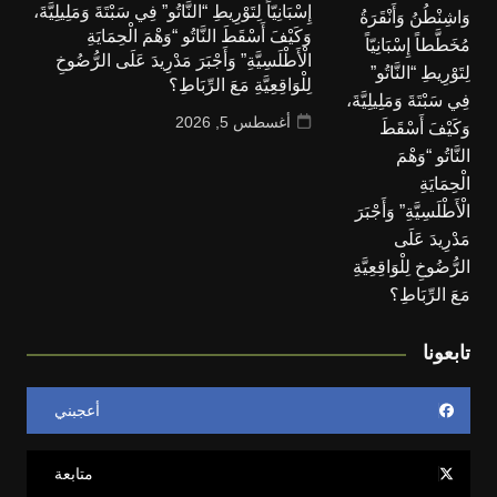
إِسْبَانِيّاً لِتَوْرِيطِ “النَّاتُو” فِي سَبْتَةَ وَمَلِيلِيَّةَ،
وَكَيْفَ أَسْقَطَ النَّاتُو “وَهْمَ الْحِمَايَةِ
الْأَطْلَسِيَّةِ” وَأَجْبَرَ مَدْرِيدَ عَلَى الرُّضُوخِ
لِلْوَاقِعِيَّةِ مَعَ الرِّبَاطِ؟
أغسطس 5, 2026
تابعونا
أعجبني
متابعة