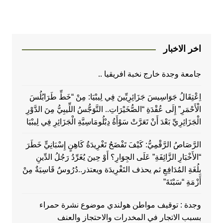
اخر الاخبار
جامعة وجدة خارج نخبة افريقيا ..
اِعْتِقَالُ جَوَاسِيسَ جَزَائِرِيِّينَ فِي لِيبْيَا: مِنْ “خَطِّ طَرَابُلُسَ
الْأَحْمَرِ” إِلَى عُقْدَةِ “الصُّخَيْرَاتِ.. التَّوَجُّسُ اللِّيبِيُّ مِنَ الدَّوْرِ
الْجَزَائِرِيِّ بَعْدَ أَنْ تَعَرَّتْ سَوْأَةُ دِبْلُومَاسِيَّةِ الْجَزَائِرِ فِي لِيبْيَا
الرَّصَاصُ الرَّقْمِيُّ: كَيْفَ تَفْضَحُ تَغْرِيدَةُ كَاهِنٍ إِسْبَانِيٍّ خَطَرَ
“الأَخْبَارِ الزَّائِفَةِ” عَلَى الجِوَارِ؟ أَوْ حِينَ يُغَرِّدُ رَجُلُ الدِّينِ
بِلُغَةِ المُدَافِعِ ثم يحذف التَغْرِيدَة ويعتذر..دُرُوسٌ قَاسِيَةٌ مِنْ
أَزْمَةِ “سَبْتَةَ”
وجدة : توقيف مواطن هولندي موضوع نشرة حمراء
بسبب الاتجار في المخدرات والاحتجاز والعنف