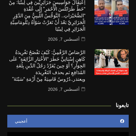
اِعْتِقَالُ جَوَاسِيسَ جَزَائِرِيِّينَ فِي لِيبْيَا: مِنْ
“خَطِّ طَرَابُلُسَ الْأَحْمَرِ” إِلَى عُقْدَةِ
“الصُّخَيْرَاتِ.. التَّوَجُّسُ اللِّيبِيُّ مِنَ الدَّوْرِ
الْجَزَائِرِيِّ بَعْدَ أَنْ تَعَرَّتْ سَوْأَةُ دِبْلُومَاسِيَّةِ
الْجَزَائِرِ فِي لِيبْيَا
أغسطس 7, 2026
الرَّصَاصُ الرَّقْمِيُّ: كَيْفَ تَفْضَحُ تَغْرِيدَةُ
كَاهِنٍ إِسْبَانِيٍّ خَطَرَ “الأَخْبَارِ الزَّائِفَةِ” عَلَى
الجِوَارِ؟ أَوْ حِينَ يُغَرِّدُ رَجُلُ الدِّينِ بِلُغَةِ
المُدَافِعِ ثم يحذف التَغْرِيدَة
ويعتذر..دُرُوسٌ قَاسِيَةٌ مِنْ أَزْمَةِ “سَبْتَةَ”
أغسطس 7, 2026
تابعونا
أعجبني