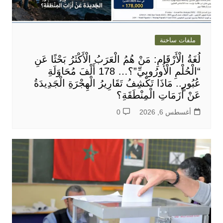
ملفات ساخنة
لُغَةُ الْأَرْقَامِ: مَنْ هُمُ الْعَرَبُ الْأَكْثَرُ بَحْثًا عَنِ
“الْحُلْمِ الْأُورُوبِيِّ”؟… 178 أَلْفَ مُحَاوَلَةِ
عُبُورٍ.. مَاذَا تَكْشِفُ تَقَارِيرُ الْهِجْرَةِ الْجَدِيدَةُ
عَنْ أَزَمَاتِ الْمِنْطَقَةِ؟
أغسطس 6, 2026
0