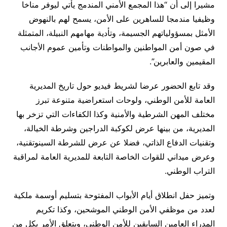
مشيرا إلى أن “هذا المجمع الأمني المندمج يأتي ليوفر مناخا
وظيفيا مندمجا للساهرين على الأمن، يسمح لهم بالنهوض
الأمثل بمسؤولياتهم الجسيمة، وتأدية مهامهم النبيلة، المتمثلة
في صون أمن المواطنين والمواطنات وتأمين عموم الأجانب
المقيمين والعابرين”.
وقد تابع الحضور عرضا لشريط فيديو حول تاريخ المديرية
العامة للأمن الوطني، ولوحات استعراضية متنوعة تبرز
مختلف المهن الشرطية والأمنية وكذا الكفاءات التي تزخر بها
المديرية، من بينها عرض لكوكبة الدراجين وشرطة الخيالة،
وتقنيات الدفاع الذاتي، فضلا عن عرض للشرطة السينوتقنية،
وعرض ميداني للقوات الخاصة التابعة للمديرية العامة لمراقبة
التراب الوطني.
وتميز حفل انطلاق أيام الأبواب المفتوحة بتسليم أوسمة ملكية
لعدد من موظفي الأمن الوطني الموشحين، وكذا تكريم
المدراء العامين السابقين للأمن الوطني، ويتعلق الأمر بكل من