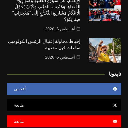
الْإِعْلَامِ: عَنْ سَيَّارَةِ الطَّلَبَةِ وَصَوَارِيخِ
الْفَضَاءِ، وَهَنْدَسَةِ الْوَهْمِ، وَكَيْفَ يُحَوِّلُ
الْإِعْلَامُ مَشَارِيعَ التَّخَرُّجِ إِلَى “مُعْجِزَاتٍ”
صِنَاعِيَّةٍ؟
أغسطس 6, 2026
إحباط محاولة إغتيال الرئيس الكولومبي
ساعات قبل تنصيبه
أغسطس 6, 2026
تابعونا
أعجبني
متابعة
متابعة