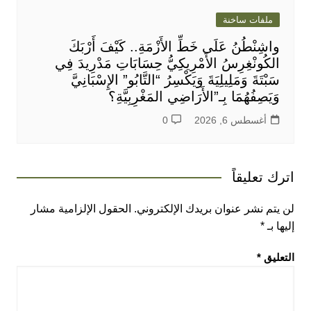
ملفات ساخنة
واشِنْطُنُ عَلَى خَطِّ الأَزْمَةِ.. كَيْفَ أَرْبَكَ
الكُونْغِرِسُ الأَمْرِيكِيُّ حِسَابَاتِ مَدْرِيدَ فِي
سَبْتَةَ وَمَلِيلِيَةَ وَيَكْسِرُ “التَّابُو” الإِسْبَانِيَّ
وَيَصِفُهُمَا بِـ”الأَرَاضِي المَغْرِبِيَّةِ؟
أغسطس 6, 2026
0
اترك تعليقاً
لن يتم نشر عنوان بريدك الإلكتروني.
الحقول الإلزامية مشار
إليها بـ
*
التعليق
*