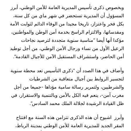
وبخصوص ذكرى تأسيس المديرية العامة للأمن الوطني، أبرز
المسؤول أن المديرية تستحضر في شهر ماي من كل سنة،
بكل فخر واعتزاز، تاريخا مجيدا من الوفاء الدائم لثوابت الأمة
ومقدساتها، والالتزام الراسخ بخدمة أمن الوطن والمواطنين،
مؤكدا أنها أيضا “مناسبة سنوية متجددة لترصيد نجاحات
الرعيل الأول من نساء ورجال الأمن الوطني، من أجل توطيد
أمن الحاضر، واستشراف المستقبل الآمن للأجيال القادمة”.
وأضاف في هذا الصدد أن “ذكرى التأسيس تعد محطة سنوية
لتجسير الروابط بين أجيال متعاقبة من الشرطيات
والشرطيين، ولتمرير رسالة سامية مؤداها -جميعا من أجل
مغرب آمن-، ينعم فيه الكل بالأمن وبالتنمية والاستقرار، في
ظل القيادة الرشيدة لجلالة الملك محمد السادس”.
وأبرز اشبوح أن هذه الذكرى تتزامن هذه السنة مع افتتاح
المقر الجديد للمديرية العامة للأمن الوطني بمدينة الرباط،