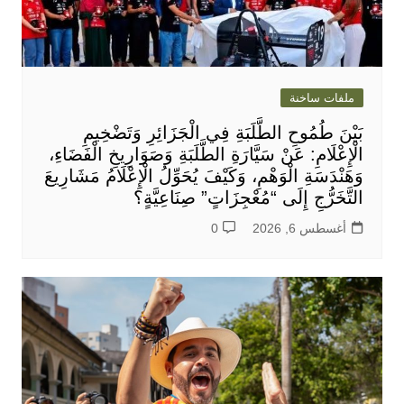
ملفات ساخنة
بَيْنَ طُمُوحِ الطَّلَبَةِ فِي الْجَزَائِرِ وَتَضْخِيمِ
الْإِعْلَامِ: عَنْ سَيَّارَةِ الطَّلَبَةِ وَصَوَارِيخِ الْفَضَاءِ،
وَهَنْدَسَةِ الْوَهْمِ، وَكَيْفَ يُحَوِّلُ الْإِعْلَامُ مَشَارِيعَ
التَّخَرُّجِ إِلَى “مُعْجِزَاتٍ” صِنَاعِيَّةٍ؟
أغسطس 6, 2026
0