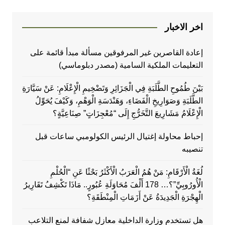
اخر الاخبار
إعادة القاصرين غير المرفوقين مسألة مبدأ قائمة على
التعليمات الملكية السامية (مصدر دبلوماسي)
بَيْنَ طُمُوحِ الطَّلَبَةِ فِي الْجَزَائِرِ وَتَضْخِيمِ الْإِعْلَامِ: عَنْ سَيَّارَةِ
الطَّلَبَةِ وَصَوَارِيخِ الْفَضَاءِ، وَهَنْدَسَةِ الْوَهْمِ، وَكَيْفَ يُحَوِّلُ
الْإِعْلَامُ مَشَارِيعَ التَّخَرُّجِ إِلَى “مُعْجِزَاتٍ” صِنَاعِيَّةٍ؟
إحباط محاولة إغتيال الرئيس الكولومبي ساعات قبل
تنصيبه
لُغَةُ الْأَرْقَامِ: مَنْ هُمُ الْعَرَبُ الْأَكْثَرُ بَحْثًا عَنِ “الْحُلْمِ
الْأُورُوبِيِّ”؟… 178 أَلْفَ مُحَاوَلَةِ عُبُورٍ.. مَاذَا تَكْشِفُ تَقَارِيرُ
الْهِجْرَةِ الْجَدِيدَةُ عَنْ أَزَمَاتِ الْمِنْطَقَةِ؟
هل تستخدم وزارة الداخلية معازل شفافة لمنع التلاعب