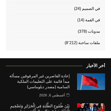
في الصميم
(24)
في القمة
(14)
مدونات
(378)
ملفات ساخنة
(8٬212)
أخر الأخبار
إعادة القاصرين غير المرفوقين مسألة
مبدأ قائمة على التعليمات الملكية
السامية (مصدر دبلوماسي)
أغسطس 6, 2026
بَيْنَ طُمُوحِ الطَّلَبَةِ فِي الْجَزَائِرِ وَتَضْخِيمِ