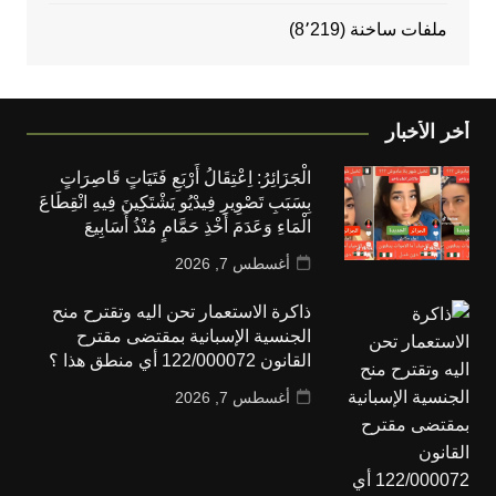
ملفات ساخنة
(8٬219)
أخر الأخبار
الْجَزَائِرُ: اِعْتِقَالُ أَرْبَعِ فَتَيَاتٍ قَاصِرَاتٍ
بِسَبَبِ تَصْوِيرِ فِيدْيُو يَشْتَكِينَ فِيهِ انْقِطَاعَ
الْمَاءِ وَعَدَمَ أَخْذِ حَمَّامٍ مُنْذُ أَسَابِيعَ
أغسطس 7, 2026
ذاكرة الاستعمار تحن اليه وتقترح منح
الجنسية الإسبانية بمقتضى مقترح
القانون 122/000072 أي منطق هذا ؟
أغسطس 7, 2026