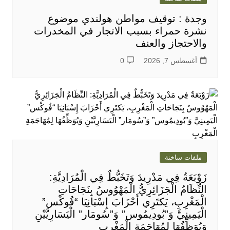
وجدة : توقيف مواطن هولندي موضوع
نشرة حمراء بسبب الاتجار في المخدرات
والاحتجاز والعنف
أغسطس 7, 2026
0
ملفات ساخنة
زَوْبَعَةٌ فِي مَدْرِيدَ وَتَخَبُّطٌ فِي الْمُرَادِيَّةِ:
النِّظَامُ الْجَزَائِرِيُّ الْمَهْوُوسُ بِنَجَاحَاتِ
الْمَغْرِبِ، يَكتَرِي أَحْزَابَ إِسْبَانِيَا “فُوكْس”
الْيَمِينِيَّ وَ”بُودِيمُوس” وَ”سُومَار” الْيَسَارِيَّيْنِ
وَيُوَظِّفُهَا لِمُهَاجَمَةِ الْمَغْرِبِ