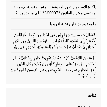
ذاكرة الاستعمار تحن اليه وتقترح منح الجنسية الإسبانية
بمقتضى مقترح القانون 122/000072 أي منطق هذا ؟
جامعة وجدة خارج نخبة افريقيا ..
اِعْتِقَالُ جَوَاسِيسَ جَزَائِرِيِّينَ فِي لِيبْيَا: مِنْ “خَطِّ طَرَابُلُسَ
الْأَحْمَرِ” إِلَى عُقْدَةِ “الصُّخَيْرَاتِ.. التَّوَجُّسُ اللِّيبِيُّ مِنَ الدَّوْرِ
الْجَزَائِرِيِّ بَعْدَ أَنْ تَعَرَّتْ سَوْأَةُ دِبْلُومَاسِيَّةِ الْجَزَائِرِ فِي لِيبْيَا
الرَّصَاصُ الرَّقْمِيُّ: كَيْفَ تَفْضَحُ تَغْرِيدَةُ كَاهِنٍ إِسْبَانِيٍّ خَطَرَ
“الأَخْبَارِ الزَّائِفَةِ” عَلَى الجِوَارِ؟ أَوْ حِينَ يُغَرِّدُ رَجُلُ الدِّينِ
بِلُغَةِ المُدَافِعِ ثم يحذف التَغْرِيدَة ويعتذر..دُرُوسٌ قَاسِيَةٌ مِنْ
أَزْمَةِ “سَبْتَةَ”
فئات