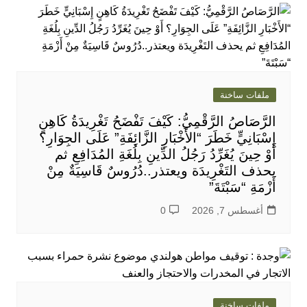
ملفات ساخنة
الرَّصَاصُ الرَّقْمِيُّ: كَيْفَ تَفْضَحُ تَغْرِيدَةُ كَاهِنٍ
إِسْبَانِيٍّ خَطَرَ “الأَخْبَارِ الزَّائِفَةِ” عَلَى الجِوَارِ؟
أَوْ حِينَ يُغَرِّدُ رَجُلُ الدِّينِ بِلُغَةِ المُدَافِعِ ثم
يحذف التَغْرِيدَة ويعتذر..دُرُوسٌ قَاسِيَةٌ مِنْ
أَزْمَةِ “سَبْتَةَ”
أغسطس 7, 2026
0
ملفات ساخنة