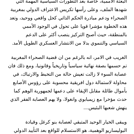
البعثة الأممية، خاصة بعد التطورات السياسية المهمة التي
شهدها الملف، وعلى رأسها تكريس الاعتراف الدولي بمغربية
الصحراء ودعم مبادرة الحكم الذاتي كحل واقعي ووحيد، وتعد
هذه الخطوة مؤشرا قويا على تحول في الوجود الأممي
بالمنطقة، حيث أصبح التركيز ينصب أكثر على الدعم
السياسي والتنموي بدلا من الانتشار العسكري الطويل الأمد.
الغريب في الامر، انه بالرغم من ان قضية الصحراء المغربية
تم حسمها بصفة نهائية سياسياً وتاريخياً وقانونيا، ومع ذلك فان
عصابة السوء لا زالت تعيش حالة من التخبط والارتباك، في
محاولة لاستمالة دول افريقية محسوبة على رؤوس الأصابع
بأموال طائلة مقابل الإبقاء على دعمها لجمهورية الوهم كما
حدث مؤخرا مع زيمبابوي وانغولا، ولا يهم العصابة الفقر الذي
ينهش شعبها البئيس….
ويبقى الخيار الوحيد المتبقي لعصابة بنو كرغل وقيادة
البوليساريو الوهمية، هو الاستسلام للواقع بعد التأييد الدولي