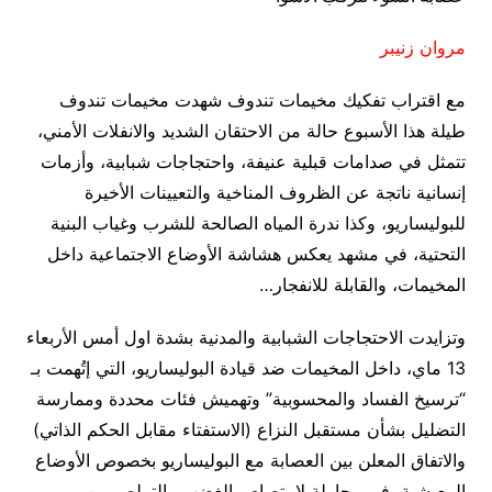
مروان زنيبر
مع اقتراب تفكيك مخيمات تندوف شهدت مخيمات تندوف
طيلة هذا الأسبوع حالة من الاحتقان الشديد والانفلات الأمني،
تتمثل في صدامات قبلية عنيفة، واحتجاجات شبابية، وأزمات
إنسانية ناتجة عن الظروف المناخية والتعيينات الأخيرة
للبوليساريو، وكذا ندرة المياه الصالحة للشرب وغياب البنية
التحتية، في مشهد يعكس هشاشة الأوضاع الاجتماعية داخل
المخيمات، والقابلة للانفجار…
وتزايدت الاحتجاجات الشبابية والمدنية بشدة اول أمس الأربعاء
13 ماي، داخل المخيمات ضد قيادة البوليساريو، التي إتُهمت بـ
“ترسيخ الفساد والمحسوبية” وتهميش فئات محددة وممارسة
التضليل بشأن مستقبل النزاع (الاستفتاء مقابل الحكم الذاتي)
والاتفاق المعلن بين العصابة مع البوليساريو بخصوص الأوضاع
المعيشية، في محاولة لامتصاص الغضب والتملص من