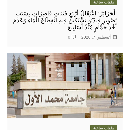
ملفات ساخنة
الْجَزَائِرُ: اِعْتِقَالُ أَرْبَعِ فَتَيَاتٍ قَاصِرَاتٍ بِسَبَبِ
تَصْوِيرِ فِيدْيُو يَشْتَكِينَ فِيهِ انْقِطَاعَ الْمَاءِ وَعَدَمَ
أَخْذِ حَمَّامٍ مُنْذُ أَسَابِيعَ
أغسطس 7, 2026
0
ملفات ساخنة