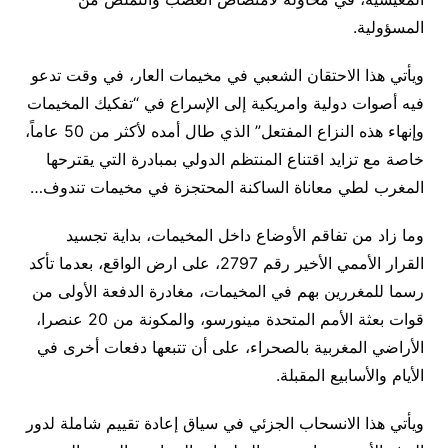
المسؤولية.
ويأتي هذا الاحتقان الشعبي في مخيمات العار، في وقت تدعو
فيه أصوات دولية وامريكية إلى الإسراع في “تفكيك المخيمات
وإنهاء هذه النزاع المفتعل” الذي طال أمده لأكثر من 50 عاماً،
خاصة مع تزايد اقتناع المنتظم الدولي بمبادرة التي يقترحها
المغرب لطي معاناة الساكنة المحتجزة في مخيمات تندوف…
وما زاد من تفاقم الأوضاع داخل المخيمات، بداية تجسيد
القرار الأممي الأخير رقم 2797، على ارض الواقع، بعدما تأكد
رسما للمغررين بهم في المخيمات، مغادرة الدفعة الأولى من
قوات بعثة الأمم المتحدة مينورسو، والمكونة من 20 عنصرا،
الأراضي المغربية بالصحراء، على أن تتبعها دفعات أخرى في
الأيام والأسابيع المقبلة.
ويأتي هذا الانسحاب الجزئي في سياق إعادة تقييم شاملة لدور