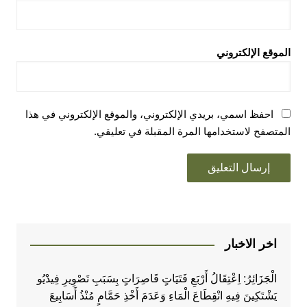
الموقع الإلكتروني
احفظ اسمي، بريدي الإلكتروني، والموقع الإلكتروني في هذا
المتصفح لاستخدامها المرة المقبلة في تعليقي.
اخر الاخبار
الْجَزَائِرُ: اِعْتِقَالُ أَرْبَعِ فَتَيَاتٍ قَاصِرَاتٍ بِسَبَبِ تَصْوِيرِ فِيدْيُو
يَشْتَكِينَ فِيهِ انْقِطَاعَ الْمَاءِ وَعَدَمَ أَخْذِ حَمَّامٍ مُنْذُ أَسَابِيعَ