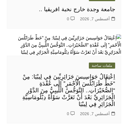
جامعة وجدة خارج نخبة افريقيا ..
أغسطس 7, 2026
0
ملفات ساخنة
اِعْتِقَالُ جَوَاسِيسَ جَزَائِرِيِّينَ فِي لِيبْيَا: مِنْ
“خَطِّ طَرَابُلُسَ الْأَحْمَرِ” إِلَى عُقْدَةِ
“الصُّخَيْرَاتِ.. التَّوَجُّسُ اللِّيبِيُّ مِنَ الدَّوْرِ
الْجَزَائِرِيِّ بَعْدَ أَنْ تَعَرَّتْ سَوْأَةُ دِبْلُومَاسِيَّةِ
الْجَزَائِرِ فِي لِيبْيَا
أغسطس 7, 2026
0