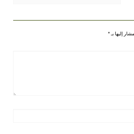
شار إليها بـ
*