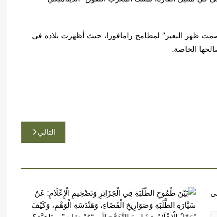
قصمت ظهر البعير” لمطامح رامافوزا، حيث أظهرت بلاده في
لحها الخاصة.
التالي