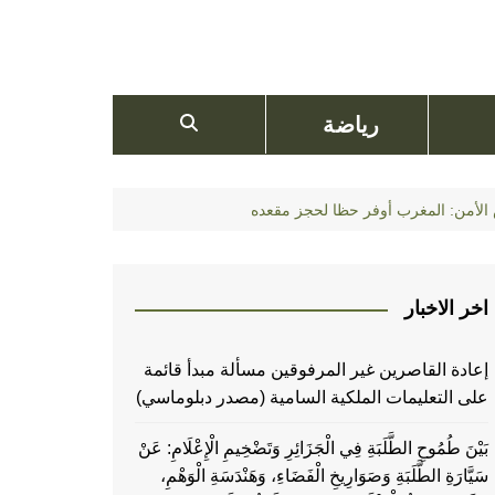
رياضة
الأمن: المغرب أوفر حظا لحجز مقعده
اخر الاخبار
إعادة القاصرين غير المرفوقين مسألة مبدأ قائمة
على التعليمات الملكية السامية (مصدر دبلوماسي)
بَيْنَ طُمُوحِ الطَّلَبَةِ فِي الْجَزَائِرِ وَتَضْخِيمِ الْإِعْلَامِ: عَنْ
سَيَّارَةِ الطَّلَبَةِ وَصَوَارِيخِ الْفَضَاءِ، وَهَنْدَسَةِ الْوَهْمِ،