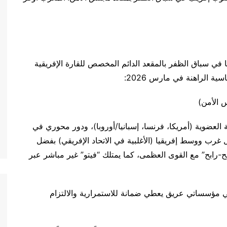
 في سباق الظفر بالمقعد الدائم المخصص للقارة الإفريقية
ة الراهنة في مارس 2026:
 الأمن)
ة :شبكة تحالفات قوية مع 3 دول دائمة العضوية (أمريكا، فرنسا، إسبانيا/أوروبا)، ودور محوري في
رب ووسط إفريقيا (الأغلبية في الاتحاد الإفريقي) بفضل
بح-رابح” مع القوى العظمى، كما يمتلك “فيتو” غير مباشر عبر
ي مؤسساتي عريق يعطي ضمانة للاستمرارية والالتزام