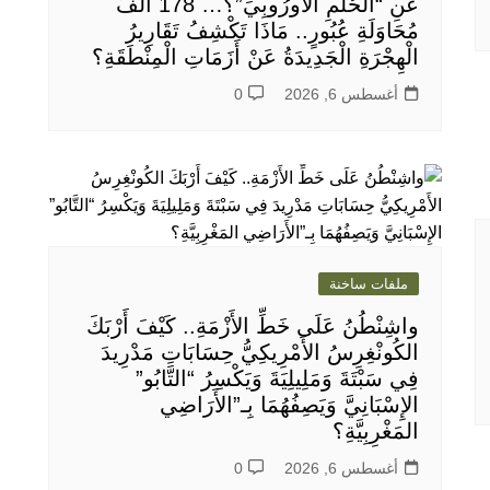
عَنِ “الْحُلْمِ الْأُورُوبِيِّ”؟… 178 أَلْفَ
مُحَاوَلَةِ عُبُورٍ.. مَاذَا تَكْشِفُ تَقَارِيرُ
الْهِجْرَةِ الْجَدِيدَةُ عَنْ أَزَمَاتِ الْمِنْطَقَةِ؟
أغسطس 6, 2026
0
ملفات ساخنة
واشِنْطُنُ عَلَى خَطِّ الأَزْمَةِ.. كَيْفَ أَرْبَكَ
الكُونْغِرِسُ الأَمْرِيكِيُّ حِسَابَاتِ مَدْرِيدَ
فِي سَبْتَةَ وَمَلِيلِيَةَ وَيَكْسِرُ “التَّابُو”
الإِسْبَانِيَّ وَيَصِفُهُمَا بِـ”الأَرَاضِي
المَغْرِبِيَّةِ؟
أغسطس 6, 2026
0