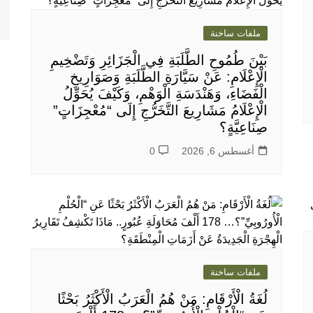
ملفات ساخنة
بَيْنَ طُمُوحِ الطَّلَبَةِ فِي الْجَزَائِرِ وَتَضْخِيمِ
الْإِعْلَامِ: عَنْ سَيَّارَةِ الطَّلَبَةِ وَصَوَارِيخِ
الْفَضَاءِ، وَهَنْدَسَةِ الْوَهْمِ، وَكَيْفَ يُحَوِّلُ
الْإِعْلَامُ مَشَارِيعَ التَّخَرُّجِ إِلَى “مُعْجِزَاتٍ”
صِنَاعِيَّةٍ؟
أغسطس 6, 2026
0
ملفات ساخنة
لُغَةُ الْأَرْقَامِ: مَنْ هُمُ الْعَرَبُ الْأَكْثَرُ بَحْثًا