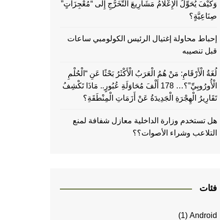
وَكَيْفَ يُحَوِّلُ الْإِعْلَامُ مَشَارِيعَ التَّخَرُّجِ إِلَى “مُعْجِزَاتٍ”
صِنَاعِيَّةٍ؟
إحباط محاولة إغتيال الرئيس الكولومبي ساعات
قبل تنصيبه
لُغَةُ الْأَرْقَامِ: مَنْ هُمُ الْعَرَبُ الْأَكْثَرُ بَحْثًا عَنِ “الْحُلْمِ
الْأُورُوبِيِّ”؟… 178 أَلْفَ مُحَاوَلَةِ عُبُورٍ.. مَاذَا تَكْشِفُ
تَقَارِيرُ الْهِجْرَةِ الْجَدِيدَةُ عَنْ أَزَمَاتِ الْمِنْطَقَةِ؟
هل تستخدم وزارة الداخلية معازل شفافة لمنع
التلاعب وشراء الأصوات؟؟
فئات
(1)
Android