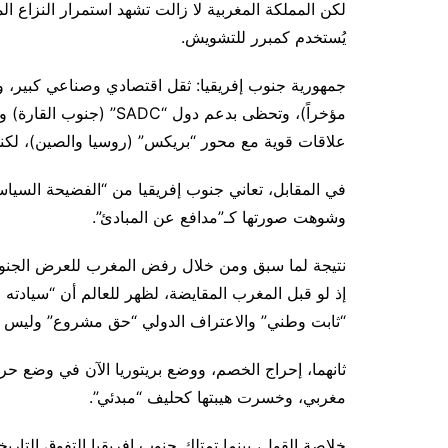
لكن المملكة المغربية لا زالت تشهد استمرار النزاع ال
يُستخدم كمبرر للتشويش.
جمهورية جنوب إفريقيا: ثقل اقتصادي وصناعي كبير، وتا
مؤخراً)، وتحظى بدعم دول 
علاقات قوية مع محور “بريكس” (روسيا والصين)، لكنه
في المقابل، تعاني جنوب إفريقيا من “الفضيحة السياس
وشوهت صورتها كـ”مدافع عن المبادئ”.
نتيجة لما سبق ومن خلال رفض المغرب للعرض الجنوب
إذ لو قبل المغرب المقايضة، لظهر للعالم أن “سيادته 
“ثابت وطني” والاعتراف الدولي “حق مشروع” وليس م
ثانهما، إحراج الخصم، ووضع بريتوريا الآن في وضع حر
مغربي، وخسرت هيبتها كحليف “مبدئي”.
خلاصة القول، بينما تمتلك جنوب إفريقيا التفوق التاري