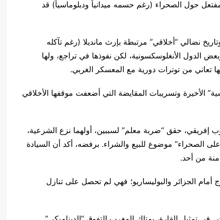
مفتعل حول الصحراء (رغم حسمه ميدانياً ودبلوماسياً) قد
ريخ نضالي “أخلاقي” مرتبطة بإرث مانديلا (رغم تآكله
“SADC” (جنوب القارة) وبعض الدول الأنغلوسكسونية، لكن نفوذها في تراجع، ولها
ا تعاني من توترات دورية مع المعسكر الغربي.
ية” الأخيرة وتسريبات المقايضة التي أضعفت موقفها الأخلاقي
 إفريقي، حقق “ضربة معلم” لسببين، أولهما نزع الشرعية،
على الصحراء” موضوع للبيع والشراء. برفضه، أكد أن السيادة
نة من أحد.
ج أمام الجزائر والبوليساريو؛ فهي لم تحصل على تنازل
خي في تمثيل القارة، يمتلك المغرب التفوق “الديناميكي”