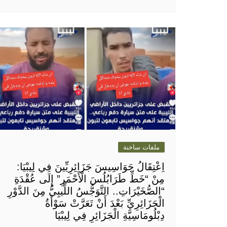
ملفات ساخنة
اِعْتِقَالُ جَوَاسِيسَ جَزَائِرِيِّينَ فِي لِيبْيَا:
مِنْ “خَطِّ طَرَابُلُسَ الْأَحْمَرِ” إِلَى عُقْدَةِ
“الصُّخَيْرَاتِ.. التَّوَجُّسُ اللِّيبِيُّ مِنَ الدَّوْرِ
الْجَزَائِرِيِّ بَعْدَ أَنْ تَعَرَّتْ سَوْأَةُ
دِبْلُومَاسِيَّةِ الْجَزَائِرِ فِي لِيبْيَا