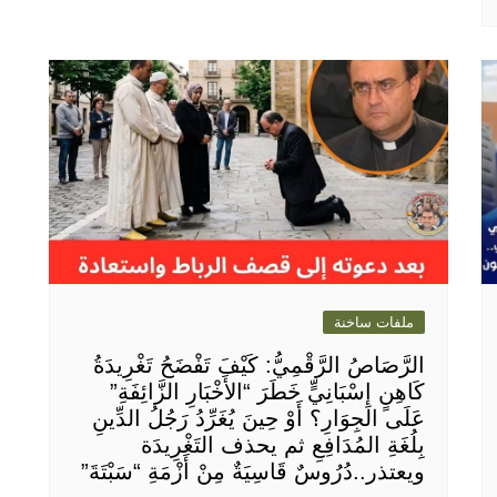
ملفات ساخنة
الرَّصَاصُ الرَّقْمِيُّ: كَيْفَ تَفْضَحُ تَغْرِيدَةُ
كَاهِنٍ إِسْبَانِيٍّ خَطَرَ “الأَخْبَارِ الزَّائِفَةِ”
عَلَى الجِوَارِ؟ أَوْ حِينَ يُغَرِّدُ رَجُلُ الدِّينِ
بِلُغَةِ المُدَافِعِ ثم يحذف التَغْرِيدَة
ويعتذر..دُرُوسٌ قَاسِيَةٌ مِنْ أَزْمَةِ “سَبْتَةَ”