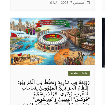
أغسطس 7, 2026
0
ملفات ساخنة
زَوْبَعَةٌ فِي مَدْرِيدَ وَتَخَبُّطٌ فِي الْمُرَادِيَّةِ:
النِّظَامُ الْجَزَائِرِيُّ الْمَهْوُوسُ بِنَجَاحَاتِ
الْمَغْرِبِ، يَكتَرِي أَحْزَابَ إِسْبَانِيَا
“فُوكْس” الْيَمِينِيَّ وَ”بُودِيمُوس”
وَ”سُومَار” الْيَسَارِيَّيْنِ وَيُوَظِّفُهَا لِمُهَاجَمَةِ