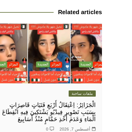
المقالات
Related articles
ملفات ساخنة
الْجَزَائِرُ: اِعْتِقَالُ أَرْبَعِ فَتَيَاتٍ قَاصِرَاتٍ
بِسَبَبِ تَصْوِيرِ فِيدْيُو يَشْتَكِينَ فِيهِ انْقِطَاعَ
الْمَاءِ وَعَدَمَ أَخْذِ حَمَّامٍ مُنْذُ أَسَابِيعَ
أغسطس 7, 2026
0