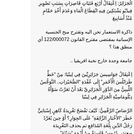
الْجَزَائِرُ: اِعْتِقَالُ أَرْبَعِ فَتَيَاتٍ قَاصِرَاتٍ بِسَبَبِ تَصْوِيرِ
فِيدْيُو يَشْتَكِينَ فِيهِ انْقِطَاعَ الْمَاءِ وَعَدَمَ أَخْذِ حَمَّامٍ
مُنْذُ أَسَابِيعَ
ذاكرة الاستعمار تحن اليه وتقترح منح الجنسية
الإسبانية بمقتضى مقترح القانون 122/000072 أي
منطق هذا ؟
جامعة وجدة خارج نخبة افريقيا ..
اِعْتِقَالُ جَوَاسِيسَ جَزَائِرِيِّينَ فِي لِيبْيَا: مِنْ “خَطِّ
طَرَابُلُسَ الْأَحْمَرِ” إِلَى عُقْدَةِ “الصُّخَيْرَاتِ.. التَّوَجُّسُ
اللِّيبِيُّ مِنَ الدَّوْرِ الْجَزَائِرِيِّ بَعْدَ أَنْ تَعَرَّتْ سَوْأَةُ
دِبْلُومَاسِيَّةِ الْجَزَائِرِ فِي لِيبْيَا
الرَّصَاصُ الرَّقْمِيُّ: كَيْفَ تَفْضَحُ تَغْرِيدَةُ كَاهِنٍ إِسْبَانِيٍّ
خَطَرَ “الأَخْبَارِ الزَّائِفَةِ” عَلَى الجِوَارِ؟ أَوْ حِينَ يُغَرِّدُ
رَجُلُ الدِّينِ بِلُغَةِ المُدَافِعِ ثم يحذف التَغْرِيدَة
ويعتذر..دُرُوسٌ قَاسِيَةٌ مِنْ أَزْمَةِ “سَبْتَةَ”