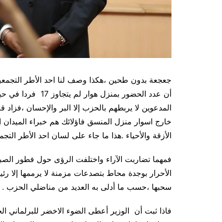
جعجعة بدون طحين ،هكذا وصف لنا احد الأطر التجمعية ا
المدعوين لا يربطهم بالحزب إلا البر والإحسان ،فزاد ق
خارج اسوار منزل المنسق فاؤلائك هم خبراء الميدان 
الأزقة والأحياء .هذا ما جاء على لسان احد الأطر التجمع
فمهما تضاربت الآراء واختلفت الرؤى حول فطور الصبا
الأحرار بوجدة محاط بتصدعات مزمنة لا يرممها إلا رئ
سحبها ،حسب ما أدلى به العديد من مناضلي الحزب .
فاذا ثبت أن الوزير أعطى الضوء الاخضر للبرلماني الح