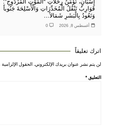
إِسْبَانٍ، تُؤَمِّنُ رِحْلَاتِ “الْمَوْتِ الْمُزْدَوِجِ”:
قَوَارِبُ تَنْقُلُ الْمُخَدِّرَاتِ وَالْأَسْلِحَةَ جَنُوباً
وَتَعُودُ بِالْبَشَرِ شَمَالاً…
أغسطس 8, 2026
0
اترك تعليقاً
لن يتم نشر عنوان بريدك الإلكتروني.
الحقول الإلزامية م
التعليق
*