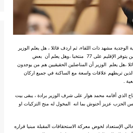
لوجدية مشهد ذات اللقاء، ثم اردف قائلا ، هل يعلم الوزير
أن عدد الحضور بمنزل هوار لم يتجاوز 17 فردا في حين يتوفر الإقليم على 77 منتخبا ،وهل يعلم أن بعض
ائلا ،هل يعلم الوزير أن المناضلين الحقيقيين هم من يوجدون
الذين تربطهم علاقات واسعة مع الساكنة في جميع اركان
ية .
ح الذي أقامه محمد هوار على شرف الوزير برادة ، يبقى بيت
يس الحزب عزيز أخنوش بما انه المخول له منح التزكيات او
الي الإستعداد لخوض معركة الاستحقاقات المقبلة مبنيا قراره