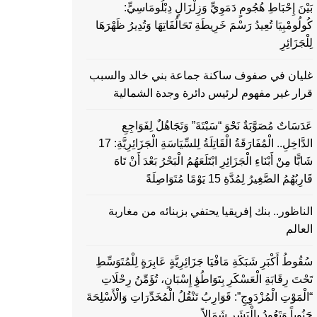
بَيْنَ إِحْبَاطِ هُجُومٍ دَمَوِيٍّ وَزِلْزَالٍ دِبْلُومَاسِيٍّ:
كُولُومْبِيَا تُعِيدُ رَسْمَ خَرِيطَةِ تَحَالُفَاتِهَا وَتُدِيرُ ظَهْرَهَا
لِلْجَزَائِرِ
غليان في صفوف ساكنة جماعة بني خالد والسبب
قرار غير مفهوم لرئيس دائرة وجدة الشمالية
عَدَسَاتٌ مُصَوَّبَةٌ نَحْوَ “سَبْتَةَ” وَتَجَاهُلٌ لِفَوَاجِعِ
الدَّاخِلِ.. الْمُفَارَقَةُ الْقَاتِلَةُ لِلسِّيَاسَةِ الْجَزَائِرِيَّةِ: 17
شَابًّا مِنْ أَبْنَاءِ الْجَزَائِرِ ابْتَلَعَهُمُ الْبَحْرُ بَعْدَ أَنْ تَاهَ
قَارِبُهُمُ الصَّغِيرُ لِمُدَّةِ 15 يَوْمًا مُتَوَاصِلَةً
الناظور.. بنك إفريقيا يحتفي بزبنائه من مغاربة
العالم
سُقُوطُ أَكْبَرِ شَبَكَةِ مَافْيَا جَزَائِرِيَّةٍ عَابِرَةٍ لِلْمُتَوَسِّطِ
تَحْتَ رِقَابَةِ الْعَسْكَرِ بِتَوَاطُؤِ إِسْبَانٍ، تُؤَمِّنُ رِحْلَاتِ
“الْمَوْتِ الْمُزْدَوِجِ”: قَوَارِبُ تَنْقُلُ الْمُخَدِّرَاتِ وَالْأَسْلِحَةَ
جَنُوباً وَتَعُودُ بِالْبَشَرِ شَمَالاً…