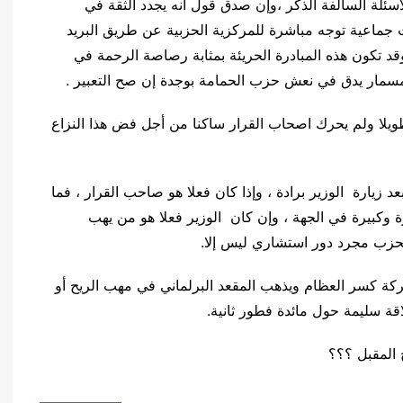
ئلة السالفة الذكر ،وإن صدق قول انه يجدد الثقة في
لات جماعية توجه مباشرة للمركزية الحزبية عن طريق البريد
تكون هذه المبادرة الحريئة بمثابة رصاصة الرحمة في
 مسمار يدق في نعش حزب الحمامة بوجدة إن صح التعبير .
طويلا ولم يحرك اصحاب القرار ساكنا من أجل فض هذا النزاع
 زيارة الوزير برادة ، وإذا كان فعلا هو صاحب القرار ، فما
وكبيرة في الجهة ، وإن كان الوزير فعلا هو من يهب
لحزب مجرد دور استشاري ليس إلا.
عركة كسر العظام ويذهب المقعد البرلماني في مهب الريح أو
قة سليمة حول مائدة فطور ثانية.
 المقبل ؟؟؟