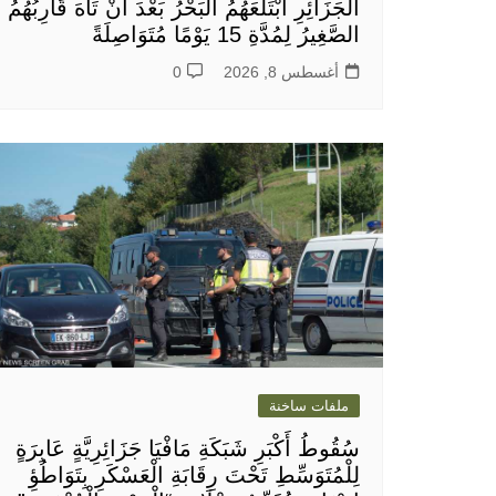
الْجَزَائِرِ ابْتَلَعَهُمُ الْبَحْرُ بَعْدَ أَنْ تَاهَ قَارِبُهُمُ
الصَّغِيرُ لِمُدَّةِ 15 يَوْمًا مُتَوَاصِلَةً
أغسطس 8, 2026
0
ملفات ساخنة
سُقُوطُ أَكْبَرِ شَبَكَةِ مَافْيَا جَزَائِرِيَّةٍ عَابِرَةٍ
لِلْمُتَوَسِّطِ تَحْتَ رِقَابَةِ الْعَسْكَرِ بِتَوَاطُؤِ