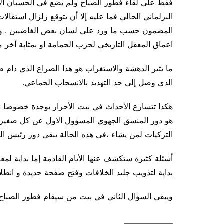
فقط على لقاء فطور الصباح ولم يضع في الحسبان الأس
البرلماني الحالي فما عليه إلا أن يتوقع زلزال استقا
المضمون حسب ما ورد على لسان بعض الغاضبين . وقد 
اعماق المعقل التاريخي لحزب الحمامة او بمثابة آخر
ما يثير الدهشة والاستغراب هو هذا الصراع الذي دام 
الذي وصل إلى حد التهديد بالانسحاب الجماعي.
هكذا تتسارع الأحداث في بيت الأحرار بوجدة خصوصا بعد
هو دور المنسق الجهوي المسؤول الاول عن كل صغيرة 
التزكيات لمن يشاء ،في هذه الحالة يبقى دور رئيس ا
أسئلة كثيرة ستكشف عنها الأيام القادمة إما بداية لم
بداية لتذويب جليد الخلافات وفتح صفحة جديدة و انطلا
ويبقى السؤال الثاني في بيت من سيقام فطور الصباح