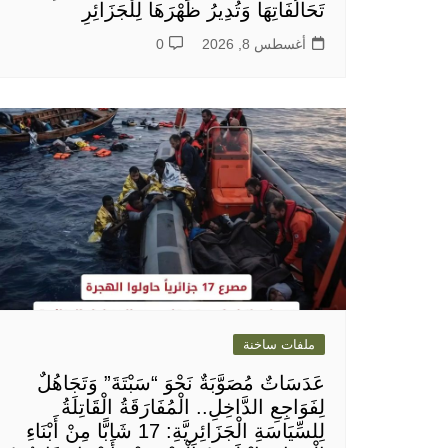
تَحَالُفَاتِهَا وَتُدِيرُ ظَهْرَهَا لِلْجَزَائِرِ
أغسطس 8, 2026
0
ملفات ساخنة
عَدَسَاتٌ مُصَوَّبَةٌ نَحْوَ “سَبْتَةَ” وَتَجَاهُلٌ
لِفَوَاجِعِ الدَّاخِلِ.. الْمُفَارَقَةُ الْقَاتِلَةُ
لِلسِّيَاسَةِ الْجَزَائِرِيَّةِ: 17 شَابًّا مِنْ أَبْنَاءِ