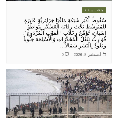
ملفات ساخنة
سُقُوطُ أَكْبَرِ شَبَكَةِ مَافْيَا جَزَائِرِيَّةٍ عَابِرَةٍ
لِلْمُتَوَسِّطِ تَحْتَ رِقَابَةِ الْعَسْكَرِ بِتَوَاطُؤِ
إِسْبَانٍ، تُؤَمِّنُ رِحْلَاتِ “الْمَوْتِ الْمُزْدَوِجِ”:
قَوَارِبُ تَنْقُلُ الْمُخَدِّرَاتِ وَالْأَسْلِحَةَ جَنُوباً
وَتَعُودُ بِالْبَشَرِ شَمَالاً…
أغسطس 8, 2026
0