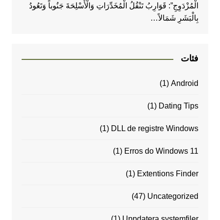
الْمُزْدَوِجِ”: قَوَارِبُ تَنْقُلُ الْمُخَدِّرَاتِ وَالْأَسْلِحَةَ جَنُوباً وَتَعُودُ
بِالْبَشَرِ شَمَالاً…
فئات
(1)
Android
(1)
Dating Tips
(1)
DLL de registre Windows
(1)
Erros do Windows 11
(1)
Extentions Finder
(47)
Uncategorized
(1)
Uppdatera systemfiler