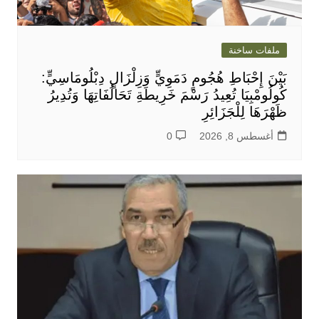
ملفات ساخنة
بَيْنَ إِحْبَاطِ هُجُومٍ دَمَوِيٍّ وَزِلْزَالٍ دِبْلُومَاسِيٍّ:
كُولُومْبِيَا تُعِيدُ رَسْمَ خَرِيطَةِ تَحَالُفَاتِهَا وَتُدِيرُ
ظَهْرَهَا لِلْجَزَائِرِ
أغسطس 8, 2026
0