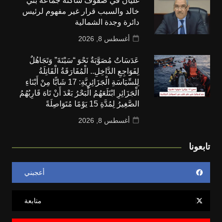
غليان في صفوف ساكنة جماعة بني
خالد والسبب قرار غير مفهوم لرئيس
دائرة وجدة الشمالية
أغسطس 8, 2026
عَدَسَاتٌ مُصَوَّبَةٌ نَحْوَ “سَبْتَةَ” وَتَجَاهُلٌ
لِفَوَاجِعِ الدَّاخِلِ.. الْمُفَارَقَةُ الْقَاتِلَةُ
لِلسِّيَاسَةِ الْجَزَائِرِيَّةِ: 17 شَابًّا مِنْ أَبْنَاءِ
الْجَزَائِرِ ابْتَلَعَهُمُ الْبَحْرُ بَعْدَ أَنْ تَاهَ قَارِبُهُمُ
الصَّغِيرُ لِمُدَّةِ 15 يَوْمًا مُتَوَاصِلَةً
أغسطس 8, 2026
تابعونا
أعجبني
متابعة