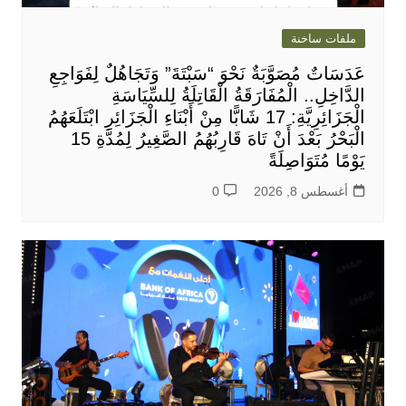
ملفات ساخنة
عَدَسَاتٌ مُصَوَّبَةٌ نَحْوَ “سَبْتَةَ” وَتَجَاهُلٌ لِفَوَاجِعِ
الدَّاخِلِ.. الْمُفَارَقَةُ الْقَاتِلَةُ لِلسِّيَاسَةِ
الْجَزَائِرِيَّةِ: 17 شَابًّا مِنْ أَبْنَاءِ الْجَزَائِرِ ابْتَلَعَهُمُ
الْبَحْرُ بَعْدَ أَنْ تَاهَ قَارِبُهُمُ الصَّغِيرُ لِمُدَّةِ 15
يَوْمًا مُتَوَاصِلَةً
أغسطس 8, 2026
0