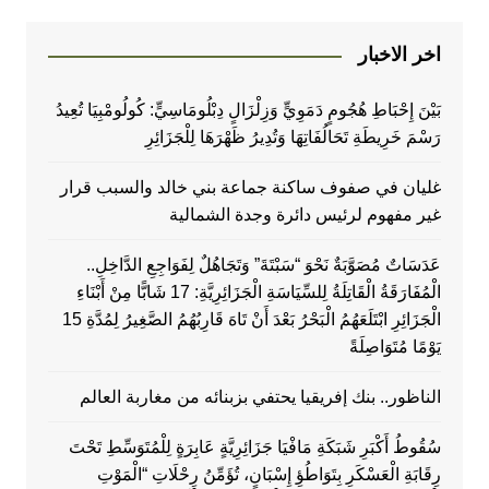
اخر الاخبار
بَيْنَ إِحْبَاطِ هُجُومٍ دَمَوِيٍّ وَزِلْزَالٍ دِبْلُومَاسِيٍّ: كُولُومْبِيَا تُعِيدُ
رَسْمَ خَرِيطَةِ تَحَالُفَاتِهَا وَتُدِيرُ ظَهْرَهَا لِلْجَزَائِرِ
غليان في صفوف ساكنة جماعة بني خالد والسبب قرار
غير مفهوم لرئيس دائرة وجدة الشمالية
عَدَسَاتٌ مُصَوَّبَةٌ نَحْوَ “سَبْتَةَ” وَتَجَاهُلٌ لِفَوَاجِعِ الدَّاخِلِ..
الْمُفَارَقَةُ الْقَاتِلَةُ لِلسِّيَاسَةِ الْجَزَائِرِيَّةِ: 17 شَابًّا مِنْ أَبْنَاءِ
الْجَزَائِرِ ابْتَلَعَهُمُ الْبَحْرُ بَعْدَ أَنْ تَاهَ قَارِبُهُمُ الصَّغِيرُ لِمُدَّةِ 15
يَوْمًا مُتَوَاصِلَةً
الناظور.. بنك إفريقيا يحتفي بزبنائه من مغاربة العالم
سُقُوطُ أَكْبَرِ شَبَكَةِ مَافْيَا جَزَائِرِيَّةٍ عَابِرَةٍ لِلْمُتَوَسِّطِ تَحْتَ
رِقَابَةِ الْعَسْكَرِ بِتَوَاطُؤِ إِسْبَانٍ، تُؤَمِّنُ رِحْلَاتِ “الْمَوْتِ