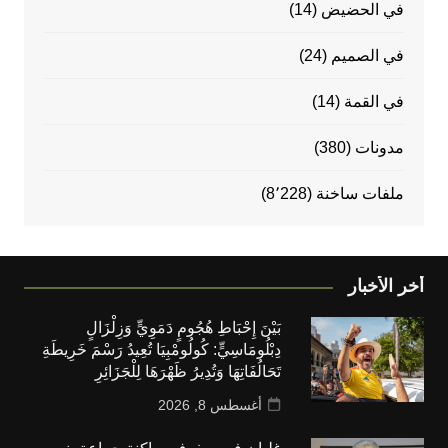
في الحضيض
(14)
في الصميم
(24)
في القمة
(14)
مدونات
(380)
ملفات ساخنة
(8٬228)
أخر الأخبار
بَيْنَ إِحْبَاطِ هُجُومٍ دَمَوِيٍّ وَزِلْزَالٍ
دِبْلُومَاسِيٍّ: كُولُومْبِيَا تُعِيدُ رَسْمَ خَرِيطَةِ
تَحَالُفَاتِهَا وَتُدِيرُ ظَهْرَهَا لِلْجَزَائِرِ
أغسطس 8, 2026