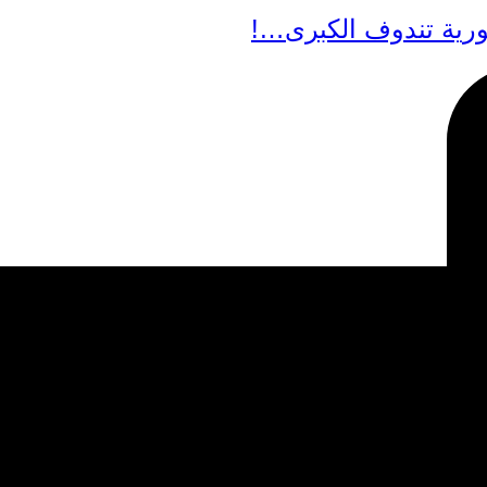
رية تندوف الكبرى…!