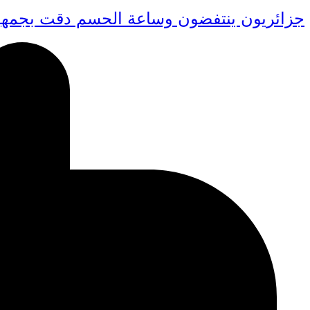
جزائريون ينتفضون وساعة الحسم دقت بجمهو