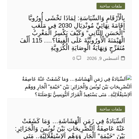
ملفات ساخنة
بِالْأَرْقَامِ وَالسِّيَاسَةِ: لِمَاذَا تَخْشَى أُورُوبَّا
إِقَامَةَ نِهَائِيِّ مُونْدِيَالِ 2030 فِي مَلْعَبِ
“الْحَسَنِ الثَّانِي” وَكَيْفَ يَكْسِرُ الْمَغْرِبُ
الْهَيْمَنَةَ الْأُورُوبِّيَّةَ عَلَى الْفِيفَا؟…. 115 أَلْفَ
مُتَفَرِّجٍ وَنِهَايَةُ الْوِصَايَةِ الْكُرَوِيَّةِ
أغسطس 9, 2026
0
ملفات ساخنة
اَلسِّيَادَةُ فِي زَمَنِ اَلْهَشَاشَةِ… وَمَا كَشَفَتْ
عَنْهُ عَاصِفَةُ اَلتَّصْرِيحَاتِ بَيْنَ تُونُسَ وَالْجَزَائِرِ:
بَيْنَ “خَيْمَةِ” اَلْجَارِ وَوَهْمِ اَلاِسْتِقْلَالِيَّةِ.. مَتَى