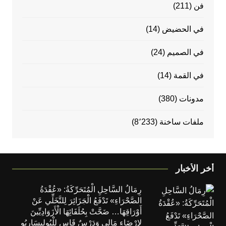
فن
(211)
في الحضيض
(14)
في الصميم
(24)
في القمة
(14)
مدونات
(380)
ملفات ساخنة
(8٬233)
أخر الأخبار
رِمَالُ السَّاحِلِ الْمُتَحَرِّكَةُ: «عُقْدَةُ
الصَّحْرَاءِ» تَدْفَعُ الْجَزَائِرَ لِلتَّخَلِّي عَنْ
أَوْرَاقِهَا… ضَحَّتْ بِحُلَفَائِهَا الْأَزَوَادِيِّينَ
لِإِرْضَاءِ مَالِي وَدَرْسٌ قَاسٍ لِلْبُولِيسَارِيُو