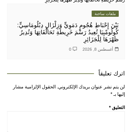
ملفات ساخنة
بَيْنَ إِحْبَاطِ هُجُومٍ دَمَوِيٍّ وَزِلْزَالٍ دِبْلُومَاسِيٍّ:
كُولُومْبِيَا تُعِيدُ رَسْمَ خَرِيطَةِ تَحَالُفَاتِهَا وَتُدِيرُ
ظَهْرَهَا لِلْجَزَائِرِ
أغسطس 8, 2026
0
اترك تعليقاً
لن يتم نشر عنوان بريدك الإلكتروني.
الحقول الإلزامية مشار
إليها بـ
*
التعليق
*