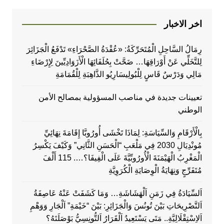
اخر الاخبار
رِمَالُ السَّاحِلِ الْمُتَحَرِّكَةُ: «عُقْدَةُ الصَّحْرَاءِ» تَدْفَعُ الْجَزَائِرَ
لِلتَّخَلِّي عَنْ أَوْرَاقِهَا… ضَحَّتْ بِحُلَفَائِهَا الْأَزَوَادِيِّينَ لِإِرْضَاءِ
مَالِي وَدَرْسٌ قَاسٍ لِلْبُولِيسَارِيُو الذَّاهِبَةِ لِلْقُمَامَةِ
تعيينات جديدة في مناصب المسؤولية بمصالح الأمن
الوطني
بِالْأَرْقَامِ وَالسِّيَاسَةِ: لِمَاذَا تَخْشَى أُورُوبَّا إِقَامَةَ نِهَائِيِّ
مُونْدِيَالِ 2030 فِي مَلْعَبِ “الْحَسَنِ الثَّانِي” وَكَيْفَ يَكْسِرُ
الْمَغْرِبُ الْهَيْمَنَةَ الْأُورُوبِّيَّةَ عَلَى الْفِيفَا؟…. 115 أَلْفَ
مُتَفَرِّجٍ وَنِهَايَةُ الْوِصَايَةِ الْكُرَوِيَّةِ
اَلسِّيَادَةُ فِي زَمَنِ اَلْهَشَاشَةِ… وَمَا كَشَفَتْ عَنْهُ عَاصِفَةُ
اَلتَّصْرِيحَاتِ بَيْنَ تُونُسَ وَالْجَزَائِرِ: بَيْنَ “خَيْمَةِ” اَلْجَارِ وَوَهْمِ
اَلاِسْتِقْلَالِيَّةِ.. مَتَى يَسْتَعِيدُ اَلْقَرَارُ اَلتُّونِسِيُّ بَوْصَلَتَهُ؟