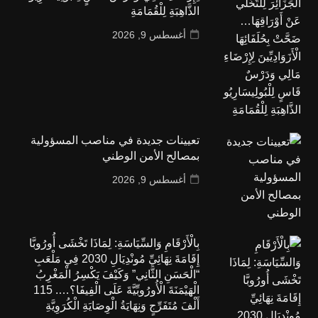
الذَّاهِبَةِ لِلْقُمَامَةِ
أغسطس 9, 2026
تعيينات جديدة في مناصب المسؤولية
بمصالح الأمن الوطني
أغسطس 9, 2026
بِالْأَرْقَامِ وَالسِّيَاسَةِ: لِمَاذَا تَخْشَى أُورُوبَّا
إِقَامَةَ نِهَائِيِّ مُونْدِيَالِ 2030 فِي مَلْعَبِ
“الْحَسَنِ الثَّانِي” وَكَيْفَ يَكْسِرُ الْمَغْرِبُ
الْهَيْمَنَةَ الْأُورُوبِّيَّةَ عَلَى الْفِيفَا؟…. 115
أَلْفَ مُتَفَرِّجٍ وَنِهَايَةُ الْوِصَايَةِ الْكُرَوِيَّةِ