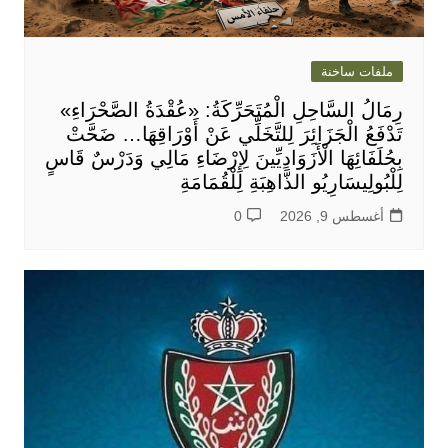
ملفات ساخنة
رِمَالُ السَّاحِلِ الْمُتَحَرِّكَةُ: «عُقْدَةُ الصَّحْرَاءِ»
تَدْفَعُ الْجَزَائِرَ لِلتَّخَلِّي عَنْ أَوْرَاقِهَا… ضَحَّتْ
بِحُلَفَائِهَا الْأَزَوَادِيِّينَ لِإِرْضَاءِ مَالِي وَدَرْسٌ قَاسٍ
لِلْبُولِيسَارِيُو الذَّاهِبَةِ لِلْقُمَامَةِ
أغسطس 9, 2026
0