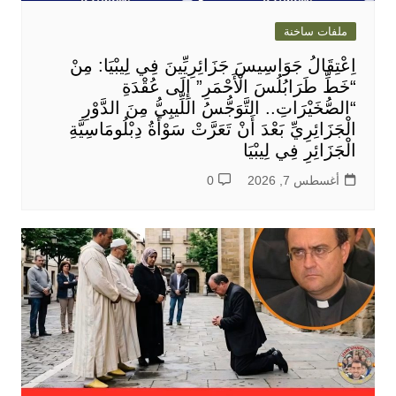
ملفات ساخنة
اِعْتِقَالُ جَوَاسِيسَ جَزَائِرِيِّينَ فِي لِيبْيَا: مِنْ
“خَطِّ طَرَابُلُسَ الْأَحْمَرِ” إِلَى عُقْدَةِ
“الصُّخَيْرَاتِ.. التَّوَجُّسُ اللِّيبِيُّ مِنَ الدَّوْرِ
الْجَزَائِرِيِّ بَعْدَ أَنْ تَعَرَّتْ سَوْأَةُ دِبْلُومَاسِيَّةِ
الْجَزَائِرِ فِي لِيبْيَا
أغسطس 7, 2026
0