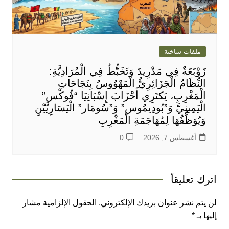
ملفات ساخنة
زَوْبَعَةٌ فِي مَدْرِيدَ وَتَخَبُّطٌ فِي الْمُرَادِيَّةِ:
النِّظَامُ الْجَزَائِرِيُّ الْمَهْوُوسُ بِنَجَاحَاتِ
الْمَغْرِبِ، يَكتَرِي أَحْزَابَ إِسْبَانِيَا “فُوكْس”
الْيَمِينِيَّ وَ”بُودِيمُوس” وَ”سُومَار” الْيَسَارِيَّيْنِ
وَيُوَظِّفُهَا لِمُهَاجَمَةِ الْمَغْرِبِ
أغسطس 7, 2026
0
اترك تعليقاً
لن يتم نشر عنوان بريدك الإلكتروني.
الحقول الإلزامية مشار
إليها بـ
*