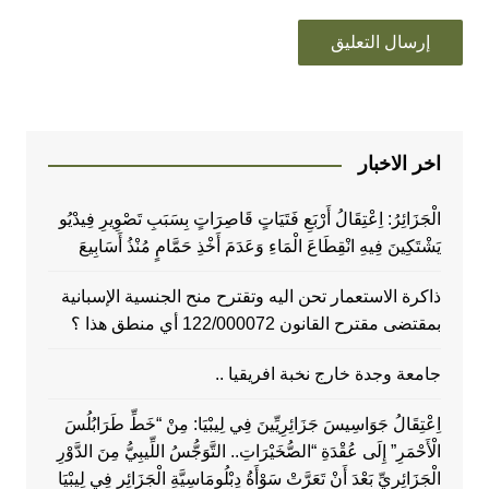
اخر الاخبار
الْجَزَائِرُ: اِعْتِقَالُ أَرْبَعِ فَتَيَاتٍ قَاصِرَاتٍ بِسَبَبِ تَصْوِيرِ فِيدْيُو
يَشْتَكِينَ فِيهِ انْقِطَاعَ الْمَاءِ وَعَدَمَ أَخْذِ حَمَّامٍ مُنْذُ أَسَابِيعَ
ذاكرة الاستعمار تحن اليه وتقترح منح الجنسية الإسبانية
بمقتضى مقترح القانون 122/000072 أي منطق هذا ؟
جامعة وجدة خارج نخبة افريقيا ..
اِعْتِقَالُ جَوَاسِيسَ جَزَائِرِيِّينَ فِي لِيبْيَا: مِنْ “خَطِّ طَرَابُلُسَ
الْأَحْمَرِ” إِلَى عُقْدَةِ “الصُّخَيْرَاتِ.. التَّوَجُّسُ اللِّيبِيُّ مِنَ الدَّوْرِ
الْجَزَائِرِيِّ بَعْدَ أَنْ تَعَرَّتْ سَوْأَةُ دِبْلُومَاسِيَّةِ الْجَزَائِرِ فِي لِيبْيَا