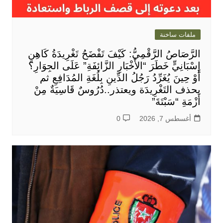
ملفات ساخنة
الرَّصَاصُ الرَّقْمِيُّ: كَيْفَ تَفْضَحُ تَغْرِيدَةُ كَاهِنٍ
إِسْبَانِيٍّ خَطَرَ “الأَخْبَارِ الزَّائِفَةِ” عَلَى الجِوَارِ؟
أَوْ حِينَ يُغَرِّدُ رَجُلُ الدِّينِ بِلُغَةِ المُدَافِعِ ثم
يحذف التَغْرِيدَة ويعتذر..دُرُوسٌ قَاسِيَةٌ مِنْ
أَزْمَةِ “سَبْتَةَ”
أغسطس 7, 2026
0