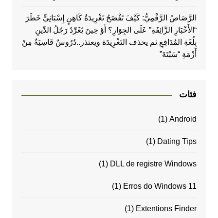
الرَّصَاصُ الرَّقْمِيُّ: كَيْفَ تَفْضَحُ تَغْرِيدَةُ كَاهِنٍ إِسْبَانِيٍّ خَطَرَ
“الأَخْبَارِ الزَّائِفَةِ” عَلَى الجِوَارِ؟ أَوْ حِينَ يُغَرِّدُ رَجُلُ الدِّينِ
بِلُغَةِ المُدَافِعِ ثم يحذف التَغْرِيدَة ويعتذر..دُرُوسٌ قَاسِيَةٌ مِنْ
أَزْمَةِ “سَبْتَةَ”
فئات
(1)
Android
(1)
Dating Tips
(1)
DLL de registre Windows
(1)
Erros do Windows 11
(1)
Extentions Finder