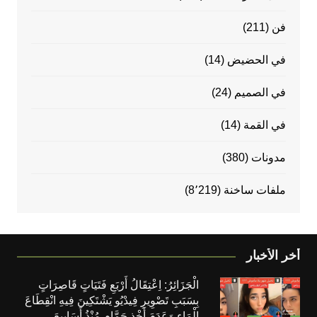
فن
(211)
في الحضيض
(14)
في الصميم
(24)
في القمة
(14)
مدونات
(380)
ملفات ساخنة
(8٬219)
أخر الأخبار
الْجَزَائِرُ: اِعْتِقَالُ أَرْبَعِ فَتَيَاتٍ قَاصِرَاتٍ
بِسَبَبِ تَصْوِيرِ فِيدْيُو يَشْتَكِينَ فِيهِ انْقِطَاعَ
الْمَاءِ وَعَدَمَ أَخْذِ حَمَّامٍ مُنْذُ أَسَابِيعَ