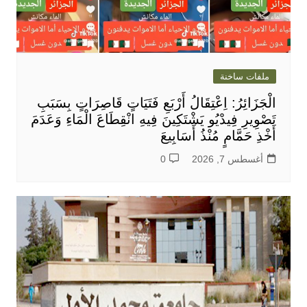
ملفات ساخنة
الْجَزَائِرُ: اِعْتِقَالُ أَرْبَعِ فَتَيَاتٍ قَاصِرَاتٍ بِسَبَبِ
تَصْوِيرِ فِيدْيُو يَشْتَكِينَ فِيهِ انْقِطَاعَ الْمَاءِ وَعَدَمَ
أَخْذِ حَمَّامٍ مُنْذُ أَسَابِيعَ
أغسطس 7, 2026
0