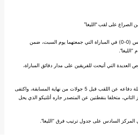
سقط ريال مدريد في فخ التعادل أمام ضيفه ريال بيتيس (0-0) في المباراة التي جمعتهما يوم السبت، ضمن
العديدة التي أتيحت للفريقين على مدار دقائق المباراة،
وبهذا التعادل، أهدر ريال مدريد نقطتين ثمينتين في رحلة دفاعه عن اللقب قبل 5 جولات من نهاية المسابقة، واكتفى
يده إلى 71 نقطة في المركز الثاني، متخلفا بنقطتين عن المتصدر جاره أتلتيكو الذي يحل