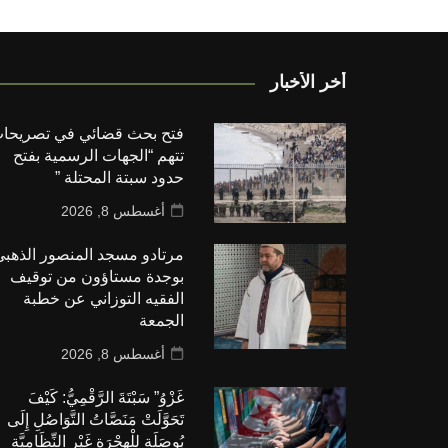
أخر الأخبار
فتح بحث قضائي في تصريحا
تتهم “الجهات الرسمية بفتح
حدود سبتة المحتلة ”
أغسطس 8, 2026
مرتادو مسجد المنصور الذهب
بوجدة مستاؤون من توقيف
الفقيه التوزاني عن خطبة
الجمعة
أغسطس 8, 2026
غَزْوُ” سَبْتَةَ الرَّقْمِيُّ: كَيْفَ
تَحَوَّلَتْ مَنَصَّاتُ التَّوَاصُلِ إِلَى
بُوصَلَةٍ لِلْهِجْرَةِ غَيْرِ النِّظَامِيَّةِ