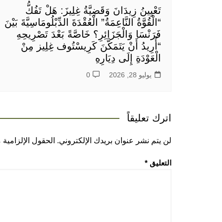
تَعْيِينُ زِيدَانَ وَقَضِيَّةُ غِلِيزَ: هَلْ تَفُكُّ
“الْقُوَّةُ النَّاعِمَةُ” الْعُقْدَةَ الدِّبْلُومَاسِيَّةَ بَيْنَ
فَرَنْسَا وَالْجَزَائِرِ؟ خَاصَّةً بَعْدَ تَصْرِيحِهِ
“أُرِيدُ أَنْ يَتَمَكَّنَ كَرِيسْتُوف غِلِيز مِنْ
الْعَوْدَةِ إِلَى دِيَارِهِ
يوليو 28, 2026
0
اترك تعليقاً
لن يتم نشر عنوان بريدك الإلكتروني.
الحقول الإلزامية م
التعليق
*