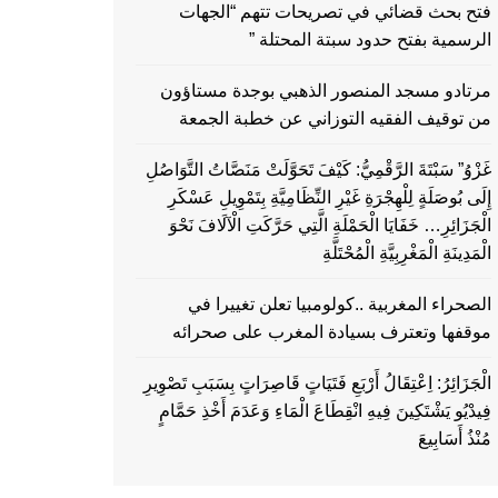
فتح بحث قضائي في تصريحات تتهم “الجهات
الرسمية بفتح حدود سبتة المحتلة ”
مرتادو مسجد المنصور الذهبي بوجدة مستاؤون
من توقيف الفقيه التوزاني عن خطبة الجمعة
غَزْوُ” سَبْتَةَ الرَّقْمِيُّ: كَيْفَ تَحَوَّلَتْ مَنَصَّاتُ التَّوَاصُلِ
إِلَى بُوصَلَةٍ لِلْهِجْرَةِ غَيْرِ النِّظَامِيَّةِ بِتَمْوِيلِ عَسْكَرِ
الْجَزَائِرِ… خَفَايَا الْحَمْلَةِ الَّتِي حَرَّكَتِ الْآلَافَ نَحْوَ
الْمَدِينَةِ الْمَغْرِبِيَّةِ الْمُحْتَلَّةِ
الصحراء المغربية ..كولومبيا تعلن تغييرا في
موقفها وتعترف بسيادة المغرب على صحرائه
الْجَزَائِرُ: اِعْتِقَالُ أَرْبَعِ فَتَيَاتٍ قَاصِرَاتٍ بِسَبَبِ تَصْوِيرِ
فِيدْيُو يَشْتَكِينَ فِيهِ انْقِطَاعَ الْمَاءِ وَعَدَمَ أَخْذِ حَمَّامٍ
مُنْذُ أَسَابِيعَ