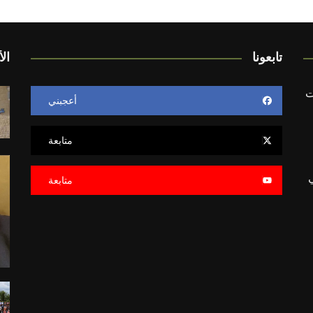
تابعونا
الأ
ت
أعجبني
متابعة
ي
متابعة