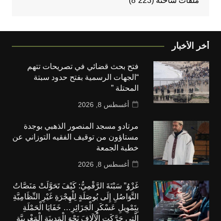
ملفات ساخنة
(8٬223)
أخر الأخبار
فتح بحث قضائي في تصريحات تتهم
“الجهات الرسمية بفتح حدود سبتة
المحتلة ”
أغسطس 8, 2026
مرتادو مسجد المنصور الذهبي بوجدة
مستاؤون من توقيف الفقيه التوزاني عن
خطبة الجمعة
أغسطس 8, 2026
غَزْوُ” سَبْتَةَ الرَّقْمِيُّ: كَيْفَ تَحَوَّلَتْ مَنَصَّاتُ
التَّوَاصُلِ إِلَى بُوصَلَةٍ لِلْهِجْرَةِ غَيْرِ النِّظَامِيَّةِ
بِتَمْوِيلِ عَسْكَرِ الْجَزَائِرِ… خَفَايَا الْحَمْلَةِ
الَّتِي حَرَّكَتِ الْآلَافَ نَحْوَ الْمَدِينَةِ الْمَغْرِبِيَّةِ