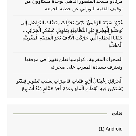
مرتادو مسجد المنصور الذهبي بوجدة مستاؤون من
توقيف الفقيه التوزاني عن خطبة الجمعة
غَزْوُ” سَبْتَةَ الرَّقْمِيُّ: كَيْفَ تَحَوَّلَتْ مَنَصَّاتُ التَّوَاصُلِ إِلَى
بُوصَلَةٍ لِلْهِجْرَةِ غَيْرِ النِّظَامِيَّةِ بِتَمْوِيلِ عَسْكَرِ الْجَزَائِرِ…
خَفَايَا الْحَمْلَةِ الَّتِي حَرَّكَتِ الْآلَافَ نَحْوَ الْمَدِينَةِ الْمَغْرِبِيَّةِ
الْمُحْتَلَّةِ
الصحراء المغربية ..كولومبيا تعلن تغييرا في موقفها
وتعترف بسيادة المغرب على صحرائه
الْجَزَائِرُ: اِعْتِقَالُ أَرْبَعِ فَتَيَاتٍ قَاصِرَاتٍ بِسَبَبِ تَصْوِيرِ فِيدْيُو
يَشْتَكِينَ فِيهِ انْقِطَاعَ الْمَاءِ وَعَدَمَ أَخْذِ حَمَّامٍ مُنْذُ أَسَابِيعَ
فئات
(1)
Android