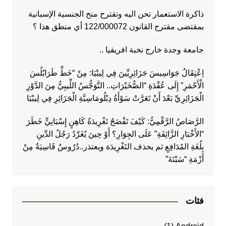
ذاكرة الاستعمار تحن اليه وتقترح منح الجنسية الإسبانية
بمقتضى مقترح القانون 122/000072 أي منطق هذا ؟
جامعة وجدة خارج نخبة افريقيا ..
اِعْتِقَالُ جَوَاسِيسَ جَزَائِرِيِّينَ فِي لِيبْيَا: مِنْ “خَطِّ طَرَابُلُسَ
الْأَحْمَرِ” إِلَى عُقْدَةِ “الصُّخَيْرَاتِ.. التَّوَجُّسُ اللِّيبِيُّ مِنَ الدَّوْرِ
الْجَزَائِرِيِّ بَعْدَ أَنْ تَعَرَّتْ سَوْأَةُ دِبْلُومَاسِيَّةِ الْجَزَائِرِ فِي لِيبْيَا
الرَّصَاصُ الرَّقْمِيُّ: كَيْفَ تَفْضَحُ تَغْرِيدَةُ كَاهِنٍ إِسْبَانِيٍّ خَطَرَ
“الأَخْبَارِ الزَّائِفَةِ” عَلَى الجِوَارِ؟ أَوْ حِينَ يُغَرِّدُ رَجُلُ الدِّينِ
بِلُغَةِ المُدَافِعِ ثم يحذف التَغْرِيدَة ويعتذر..دُرُوسٌ قَاسِيَةٌ مِنْ
أَزْمَةِ “سَبْتَةَ”
فئات