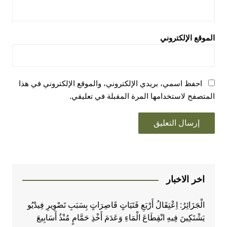
الموقع الإلكتروني
احفظ اسمي، بريدي الإلكتروني، والموقع الإلكتروني في هذا
المتصفح لاستخدامها المرة المقبلة في تعليقي.
اخر الاخبار
الْجَزَائِرُ: اِعْتِقَالُ أَرْبَعِ فَتَيَاتٍ قَاصِرَاتٍ بِسَبَبِ تَصْوِيرِ فِيدْيُو
يَشْتَكِينَ فِيهِ انْقِطَاعَ الْمَاءِ وَعَدَمَ أَخْذِ حَمَّامٍ مُنْذُ أَسَابِيعَ