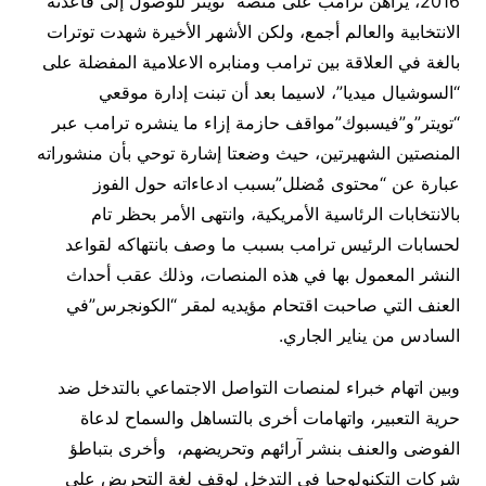
2016، يراهن ترامب على منصة “تويتر”للوصول إلى قاعدته
الانتخابية والعالم أجمع، ولكن الأشهر الأخيرة شهدت توترات
بالغة في العلاقة بين ترامب ومنابره الاعلامية المفضلة على
“السوشيال ميديا”، لاسيما بعد أن تبنت إدارة موقعي
“تويتر”و”فيسبوك”مواقف حازمة إزاء ما ينشره ترامب عبر
المنصتين الشهيرتين، حيث وضعتا إشارة توحي بأن منشوراته
عبارة عن “محتوى مٌضلل”بسبب ادعاءاته حول الفوز
بالانتخابات الرئاسية الأمريكية، وانتهى الأمر بحظر تام
لحسابات الرئيس ترامب بسبب ما وصف بانتهاكه لقواعد
النشر المعمول بها في هذه المنصات، وذلك عقب أحداث
العنف التي صاحبت اقتحام مؤيديه لمقر “الكونجرس”في
السادس من يناير الجاري.
وبين اتهام خبراء لمنصات التواصل الاجتماعي بالتدخل ضد
حرية التعبير، واتهامات أخرى بالتساهل والسماح لدعاة
الفوضى والعنف بنشر آرائهم وتحريضهم، وأخرى بتباطؤ
شركات التكنولوجيا في التدخل لوقف لغة التحريض على