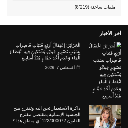
ملفات ساخنة
(8٬219)
أخر الأخبار
الْجَزَائِرُ: اِعْتِقَالُ أَرْبَعِ فَتَيَاتٍ قَاصِرَاتٍ
بِسَبَبِ تَصْوِيرِ فِيدْيُو يَشْتَكِينَ فِيهِ انْقِطَاعَ
الْمَاءِ وَعَدَمَ أَخْذِ حَمَّامٍ مُنْذُ أَسَابِيعَ
أغسطس 7, 2026
ذاكرة الاستعمار تحن اليه وتقترح منح
الجنسية الإسبانية بمقتضى مقترح
القانون 122/000072 أي منطق هذا ؟