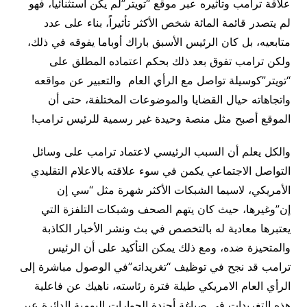
علاقة ترامب وتأثيره عبر موقع “تويتر”لم يكن استثنائياً، فهو
لم يتصدر قائمة المائة شخص الأكثر تأثيراً، بناء على عدد
متابعيه، بل كان الرئيس الأسبق باراك أوباما يفوقه في ذلك،
ولكن ترامب تفوق بعد ذلك بحكم اعتماده المطلق على
“تويتر”كوسيلة تواصل مع الرأي العام والتعبير عن مواقعه
واتجاهاته حيال القضايا والموضوعات المختلفة، حتى أن
الموقع أصبح مثل منصة وحيدة غير رسمية للرئيس ترامب!
والكل يعلم أن السبب الرئيسي لاعتماد ترامب على وسائل
التواصل الاجتماعي يكمن في سوء علاقته بالاعلام التقليدي
الأمريكي، لاسيما الشبكات الأكثر شهرة مثل “سي إن
إن”وغيرها، حيث كان يتهم الصحف وشبكات التلفزة التي
يعتبرها معادية له بالتخصص في بث ونشر الأخبار الكاذبة
والمتحيزة ضده، ومع ذلك يمكن التأكيد على أن الرئيس
ترامب قد نجح في توظيف “تغريداته”في الوصول مباشرة إلى
الرأي العام الامريكي طيلة فترة رئاسته، ناهيك عن فاعلية
هذه التغريدات في صياغة أجندة الحوارات اليومية الدائرة عبر