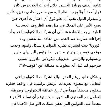
تفاقم العنف وزيادة الحشود خلال أحداث الكونجرس كان
قراراً صائباً ولا يجب النظر إليه من منظور أحادي ضيق، فأمن
واستقرار الدول يجب أن يعلو فوق أي اعتبارات أخرى حين
يصبح الأمر على المحك في مثل هذه الظروف الحساسة
للغاية. ويجب الاشارة هنا إلى أن شركات التكنولوجيا قد بدأت
إجراءات صارمة ضد العديد من القادة منذ تفشي وباء
“كورونا”حيث انتشرت نظرية المؤامرة بشكل واسع، وحذف
موقعي فيسبوك وتويتر منشورات للرئيس البرازيلي جايير
بولسونارو والرئيس الفنزويلي نيكولاس مادورو، بسبب
طرحهم لما قيل أنه معلومات مضللة عن “كوفيد-19”.
وبشكل عام، ورغم الحذر البالغ لشركات التكنولوجيا في
التعامل مع محتوى تغريدات الرئيس ترامب، فإن واقعة حظره
ستكون منعطفاً مهماً في تاريخ عمالقة التكنولوجيا وطريقة
التعامل مع المحتوى المنشور، حيث يتوقع أن تسلط الأضواء
مجدداً على القوانين التي تعفي شبكات التواصل الاجتماعي