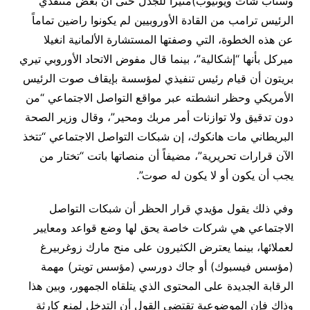
وسناب شات ويوتيوب)مثيراً للجدل حتى أن بعض منتقدي
الرئيس ترامب من القادة الأوروبيين لم يكونوا راضين تماماً
عن هذه الخطوة، التي وصفتها المستشارة الألمانية انغيلا
ميركل بأنها “إشكالية”، بينما قال مفوض الاتحاد الأوروبي تيري
بريتون أن قيام رئيس تنفيذي لمؤسسة بإيقاف صوت الرئيس
الأمريكي وحظر انشطته عبر مواقع التواصل الاجتماعي “من
دون تدقيق ولا توازنات أمر مربك ومحير”، وقال وزير الصحة
البريطاني مات هانكوك، إن شبكات التواصل الاجتماعي “تتخذ
الآن قرارات تحريرية”، مضيفاً أن منصاتها باتت “تختار من
يجب أن يكون أو لا يكون له صوت”.
وفي ذلك يقول مؤيدي قرار الحظر أن شبكات التواصل
الاجتماعي هي شركات خاصة يحق لها وضع قواعد ومعايير
لعملائها، بينما يعترض الكثيرون على منح مارك زوغربيرغ
(مؤسس فيسبوك) أو جاك دورسي (مؤسس تويتر) مهمة
الرقابة الجديدة على المحتوى الذي يتلقاه الجمهور، وبين هذا
وذاك فإن الموضوعية تقتضي القول أن التدخل لمنع كارثة