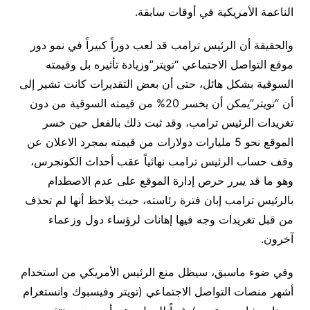
الناعمة الأمريكية في أوقات سابقة.
والحقيقة أن الرئيس ترامب قد لعب دوراً كبيراً في نمو دور
موقع التواصل الاجتماعي “تويتر”وزيادة تأثيره بل وقيمته
السوقية بشكل هائل، حتى أن بعض التقديرات كانت تشير إلى
أن “تويتر”يمكن أن يخسر 20% من قيمته السوقية من دون
تغريدات الرئيس ترامب، وقد ثبت ذلك بالفعل حين خسر
الموقع نحو 5 مليارات دولارات من قيمته بمجرد الاعلان عن
وقف حساب الرئيس ترامب نهائياً عقب أحداث الكونجرس،
وهو ما قد يبرر حرص إدارة الموقع على عدم الاصطدام
بالرئيس ترامب إبان فترة رئاسته، حيث يلاحظ أنها لم تحذف
من قبل تغريدات وجه فيها إهانات لرؤساء دول وزعماء
آخرون.
وفي ضوء ماسبق، سيظل منع الرئيس الأمريكي من استخدام
أشهر منصات التواصل الاجتماعي (تويتر وفيسبوك وانستغرام