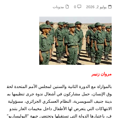
يوليو 2, 2026
0
مدونات
وان
زنيبر
موازاة مع الدورة الثانية والستين لمجلس الأمم المتحدة لحق
 الإنسان، حمل مشاركون في أشغال ندوة جرى تنظيمها بم
نة جنيف السويسرية، النظام العسكري الجزائري، مسؤولية
نتهاكات التي يتعرض لها الأطفال داخل مخيمات العار بتندو
باعتبارها الدولة التي تستقبلها وتحتضن جبهة “البوليساريو”