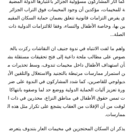
 أثار المشاركون مسؤولية الجزائر باعتبارها الدولة المضيف
لمخيمات، مؤكدين أن وجود المخيمات فوق التراب الجزائر
فرض التزامات قانونية تتعلق بضمان حماية السكان المقيم
بها، وخاصة الأطفال والنساء، وفقا للالتزامات الدولية ذات
صلة…
م ما لفت الانتباه في ندوة جنيف ان النقاشات ركزت بالخ
ص على مطالب ملحة داعية إلى فتح تحقيقات مستقلة بش
 استهداف الأطفال داخل مخيمات تندوف، وسط تحذيرات م
ستمرار ممارسات مرتبطة بالتجنيد والاستغلال والتلقين الأي
ولوجي للقاصرين، كما شدد المشاركون في الندوة على ضر
 تعزيز آليات الحماية الدولية ووضع حد لما وصفوه بانتهاكا
تمس حقوق الأطفال في مناطق النزاع، محذرين في ذات ا
ت من أن الإفلات من العقاب يشجع على تكرار مثل هذه ال
ارسات.
ر ان السكان المحتجزين في مخيمات العار بتندوف يتعرض