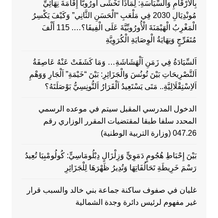
بِالْأَرْقَامِ وَالسِّيَاسَةِ: لِمَاذَا تَخْشَى أُورُوبَّا إِقَامَةَ نِهَائِيِّ
مُونْدِيَالِ 2030 فِي مَلْعَبِ “الْحَسَنِ الثَّانِي” وَكَيْفَ يَكْسِرُ
الْمَغْرِبُ الْهَيْمَنَةَ الْأُورُوبِّيَّةَ عَلَى الْفِيفَا؟…. 115 أَلْفَ
مُتَفَرِّجٍ وَنِهَايَةُ الْوِصَايَةِ الْكُرَوِيَّةِ
اَلسِّيَادَةُ فِي زَمَنِ اَلْهَشَاشَةِ… وَمَا كَشَفَتْ عَنْهُ عَاصِفَةُ
اَلتَّصْرِيحَاتِ بَيْنَ تُونُسَ وَالْجَزَائِرِ: بَيْنَ “خَيْمَةِ” اَلْجَارِ وَوَهْمِ
اَلاِسْتِقْلَالِيَّةِ.. مَتَى يَسْتَعِيدُ اَلْقَرَارُ اَلتُّونِسِيُّ بَوْصَلَتَهُ؟
الدخول المدرسي المقبل سیتم في موعده الرسمي
المحدد سلفا طبقا لمقتضیات المقرر الوزاري رقم
047.26 (وزارة التربية الوطنية)
بَيْنَ إِحْبَاطِ هُجُومٍ دَمَوِيٍّ وَزِلْزَالٍ دِبْلُومَاسِيٍّ: كُولُومْبِيَا تُعِيدُ
رَسْمَ خَرِيطَةِ تَحَالُفَاتِهَا وَتُدِيرُ ظَهْرَهَا لِلْجَزَائِرِ
غليان في صفوف ساكنة جماعة بني خالد والسبب قرار
غير مفهوم لرئيس دائرة وجدة الشمالية