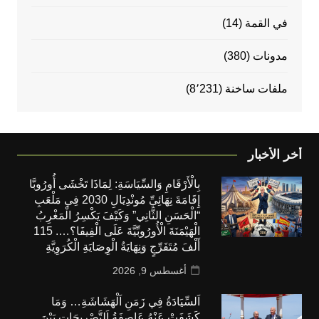
في القمة
(14)
مدونات
(380)
ملفات ساخنة
(8٬231)
 الأخبار
بِالْأَرْقَامِ وَالسِّيَاسَةِ: لِمَاذَا تَخْشَى أُورُوبَّا
إِقَامَةَ نِهَائِيِّ مُونْدِيَالِ 2030 فِي مَلْعَبِ
“الْحَسَنِ الثَّانِي” وَكَيْفَ يَكْسِرُ الْمَغْرِبُ
الْهَيْمَنَةَ الْأُورُوبِّيَّةَ عَلَى الْفِيفَا؟…. 115
أَلْفَ مُتَفَرِّجٍ وَنِهَايَةُ الْوِصَايَةِ الْكُرَوِيَّةِ
أغسطس 9, 2026
اَلسِّيَادَةُ فِي زَمَنِ اَلْهَشَاشَةِ… وَمَا
كَشَفَتْ عَنْهُ عَاصِفَةُ اَلتَّصْرِيحَاتِ بَيْنَ