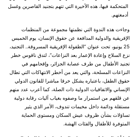
تحكمة فيها، هذه الأخيرة التي تتهم بتجنيد القاصرين وغسل
غتهم.
اءت هذه الندوة التي نظمتها مجموعة من المنظمات
فريقية والدولية المدافعة عن حقوق الإنسان، يوم الخميس
25 يونيو، تحت عنوان “الطفولة الإفريقية المسروقة.. التجنيد،
 السلاح وإعادة الإعمار بعد النزاعات”، لتدق ناقوس خطر
يد الأطفال من طرف عصابة الجزائر، وإقحامهم في
زاعات المسلحة، والتي يعد من أخطر الانتهاكات التي تطال
ق الطفل، باعتباره يشكل خرقا مباشرا للقانون الدولي
نساني والاتفاقيات الدولية ذات الصلة، كما أعرب عدد منهم
قلقهم من استمرار ما وصفوه بغياب آليات رقابة دولية
قلة ودائمة داخل مخيمات تندوف، الأمر الذي يثير
اؤلات بشأن ظروف عيش السكان ومستوى الحماية
توفرة للأطفال والفئات الهشة.