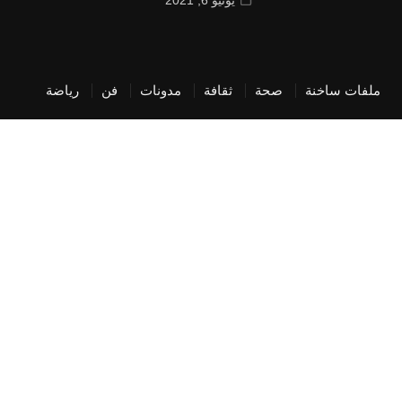
فات ساخنة
صحة
ثقافة
مدونات
فن
رياضة