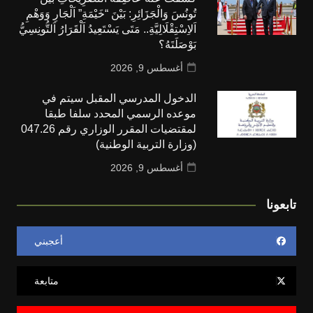
تُونُسَ وَالْجَزَائِرِ: بَيْنَ “خَيْمَةِ” اَلْجَارِ وَوَهْمِ
اَلاِسْتِقْلَالِيَّةِ.. مَتَى يَسْتَعِيدُ اَلْقَرَارُ اَلتُّونِسِيُّ
بَوْصَلَتَهُ؟
أغسطس 9, 2026
الدخول المدرسي المقبل سیتم في
موعده الرسمي المحدد سلفا طبقا
لمقتضیات المقرر الوزاري رقم 047.26
(وزارة التربية الوطنية)
أغسطس 9, 2026
عونا
أعجبني
متابعة