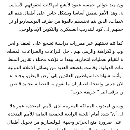
منذ حوالي خمسة عقود لأبشع انتهاكات لحقوقهم الأساسي
وهذا الأمر ينطبق أساسا وبشكل خاص على أطفال هذه الم
ات، الذين يتم تجنيدهم بالقوة من طرف البوليساريو أو تر
هم إلى كوبا للتدريب العسكري والتكوين الإيديولوجي.
 تتم تعبئتهم عبر مقررات دراسية تشجع على العنف والحر
والكراهية والرمي بهم داخل النزاعات والصراعات المسلح
لقيام بعمليات انتحارية، وهذا ما تؤكده مختلف تقارير المنظ
 الدولية، وقامت بفضحه العديد من وسائل الإعلام الدولية
بته شهادات المواطنين العائدين إلى أرض الوطن، وجاء اع
 جنيف واضحا باعتبار ان ما تقوم به العصابة بتجنيد قاصري
يرقى الى ” جريمة حرب”
ق لمندوب المملكة المغربية لدى الأمم المتحدة، عمر هلا
أن” شدد أمام اللجنة الرابعة للجمعية العامة للأمم المتحدة
 ضرورة منع الجزائر وجبهة البوليساريو من تحويل أطفال