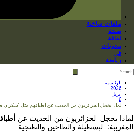
ملفات ساخنة
صحة
ثقافة
مدونات
فن
رياضة
الرئيسية
2026
أبريل
6
لماذا يخجل الجزائريون من الحديث عن أطباقهم مثل “سكران طاي
لماذا يخجل الجزائريون من الحديث عن أطباق
المغربية: البسطيلة والطاجين والطنجية