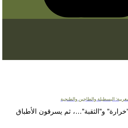
غربية: البسطيلة والطاجين والطنجية
رارة” و”الثقبة”…، ثم يسرقون الأطباق