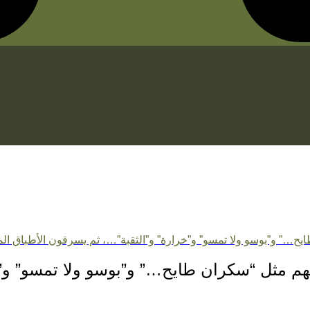
ح…” و”بوسو ولا تمسو” و”خرارة” و”الثقبة”…، ثم يسرقون الأطباق الم
هم مثل “سكران طايح…” و”بوسو ولا تمسو” و”خ