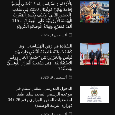
بِالْأَرْقَامِ وَالسِّيَاسَةِ: لِمَاذَا تَخْشَى أُورُوبَّا
إِقَامَةَ نِهَائِيِّ مُونْدِيَالِ 2030 فِي مَلْعَبِ
“الْحَسَنِ الثَّانِي” وَكَيْفَ يَكْسِرُ الْمَغْرِبُ
الْهَيْمَنَةَ الْأُورُوبِّيَّةَ عَلَى الْفِيفَا؟…. 115
أَلْفَ مُتَفَرِّجٍ وَنِهَايَةُ الْوِصَايَةِ الْكُرَوِيَّةِ
أغسطس 9, 2026
اَلسِّيَادَةُ فِي زَمَنِ اَلْهَشَاشَةِ… وَمَا
كَشَفَتْ عَنْهُ عَاصِفَةُ اَلتَّصْرِيحَاتِ بَيْنَ
تُونُسَ وَالْجَزَائِرِ: بَيْنَ “خَيْمَةِ” اَلْجَارِ وَوَهْمِ
اَلاِسْتِقْلَالِيَّةِ.. مَتَى يَسْتَعِيدُ اَلْقَرَارُ اَلتُّونِسِيُّ
بَوْصَلَتَهُ؟
أغسطس 9, 2026
الدخول المدرسي المقبل سیتم في
موعده الرسمي المحدد سلفا طبقا
لمقتضیات المقرر الوزاري رقم 047.26
(وزارة التربية الوطنية)
أغسطس 9, 2026