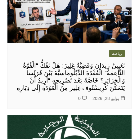
رياضة
تَعْيِينُ زِيدَانَ وَقَضِيَّةُ غِلِيزَ: هَلْ تَفُكُّ “الْقُوَّةُ
النَّاعِمَةُ” الْعُقْدَةَ الدِّبْلُومَاسِيَّةَ بَيْنَ فَرَنْسَا
وَالْجَزَائِرِ؟ خَاصَّةً بَعْدَ تَصْرِيحِهِ “أُرِيدُ أَنْ
يَتَمَكَّنَ كَرِيسْتُوف غِلِيز مِنْ الْعَوْدَةِ إِلَى دِيَارِهِ
يوليو 28, 2026
0