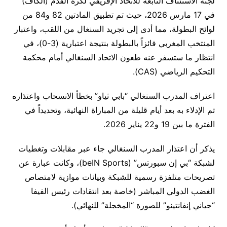
لجنة الاستئناف التابعة للاتحاد الإفريقي لكرة القدم (الكاف)
في 17 مارس 2026، حيث تم تطبيق المادتين 82 و84 من
لوائح البطولة، مما أدى إلى تجريد السنغال من اللقب، واعتبار
المنتخب المغربي فائزاً بالبطولة بنتيجة اعتبارية (3-0)، في
انتظار ما ستسفر عنه طعون الاتحاد السنغالي أمام محكمة
التحكيم الرياضي (CAS).
اعتراف المدرب السنغالي “بابي ثياو” بخطأ الانسحاب واعتذاره
تم الإدلاء به بعد أيام قليلة من المباراة النهائية، وتحديداً في
الفترة ما بين 19 و22 يناير 2026.
يذكر أن اعتذار المدرب السنغالي جاء عبر مقابلات وتغطيات
لشبكة “بي إن سبورتس” (beIN Sports)، وكانت عبارة عن
تصريحات متلفزة رسمية للشبكة وبيانات موازية لامتصاص
الغضب الدولي المباشر (خاصة بعد انتقادات رئيس الفيفا
“جياني إنفانتينو” للصورة “المخجلة” للنهائي).