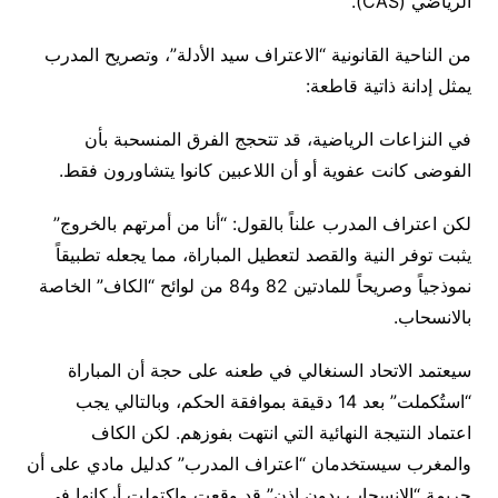
الرياضي (CAS).
من الناحية القانونية “الاعتراف سيد الأدلة”، وتصريح المدرب
يمثل إدانة ذاتية قاطعة:
في النزاعات الرياضية، قد تتحجج الفرق المنسحبة بأن
الفوضى كانت عفوية أو أن اللاعبين كانوا يتشاورون فقط.
لكن اعتراف المدرب علناً بالقول: “أنا من أمرتهم بالخروج”
يثبت توفر النية والقصد لتعطيل المباراة، مما يجعله تطبيقاً
نموذجياً وصريحاً للمادتين 82 و84 من لوائح “الكاف” الخاصة
بالانسحاب.
سيعتمد الاتحاد السنغالي في طعنه على حجة أن المباراة
“استُكملت” بعد 14 دقيقة بموافقة الحكم، وبالتالي يجب
اعتماد النتيجة النهائية التي انتهت بفوزهم. لكن الكاف
والمغرب سيستخدمان “اعتراف المدرب” كدليل مادي على أن
جريمة “الانسحاب بدون إذن” قد وقعت واكتملت أركانها في