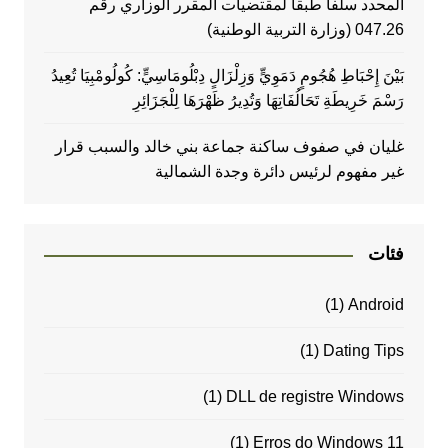
المحدد سلفا طبقا لمقتضیات المقرر الوزاري رقم
047.26 (وزارة التربية الوطنية)
بَيْنَ إِحْبَاطِ هُجُومٍ دَمَوِيٍّ وَزِلْزَالٍ دِبْلُومَاسِيٍّ: كُولُومْبِيَا تُعِيدُ
رَسْمَ خَرِيطَةِ تَحَالُفَاتِهَا وَتُدِيرُ ظَهْرَهَا لِلْجَزَائِرِ
غليان في صفوف ساكنة جماعة بني خالد والسبب قرار
غير مفهوم لرئيس دائرة وجدة الشمالية
فئات
(1)
Android
(1)
Dating Tips
(1)
DLL de registre Windows
(1)
Erros do Windows 11