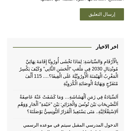
اخر الاخبار
بِالْأَرْقَامِ وَالسِّيَاسَةِ: لِمَاذَا تَخْشَى أُورُوبَّا إِقَامَةَ نِهَائِيِّ
مُونْدِيَالِ 2030 فِي مَلْعَبِ “الْحَسَنِ الثَّانِي” وَكَيْفَ يَكْسِرُ
الْمَغْرِبُ الْهَيْمَنَةَ الْأُورُوبِّيَّةَ عَلَى الْفِيفَا؟…. 115 أَلْفَ
مُتَفَرِّجٍ وَنِهَايَةُ الْوِصَايَةِ الْكُرَوِيَّةِ
اَلسِّيَادَةُ فِي زَمَنِ اَلْهَشَاشَةِ… وَمَا كَشَفَتْ عَنْهُ عَاصِفَةُ
اَلتَّصْرِيحَاتِ بَيْنَ تُونُسَ وَالْجَزَائِرِ: بَيْنَ “خَيْمَةِ” اَلْجَارِ وَوَهْمِ
اَلاِسْتِقْلَالِيَّةِ.. مَتَى يَسْتَعِيدُ اَلْقَرَارُ اَلتُّونِسِيُّ بَوْصَلَتَهُ؟
الدخول المدرسي المقبل سیتم في موعده الرسمي