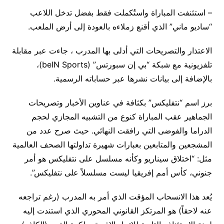
– استئنفت المباراة واستُكملت فقط بفضل تدخل اللاعب
“ساديو ماني” الذي أقنع زملاءه بالعودة إلى أرض الملعب.
الاعتذار والتصريحات التي أدلى بها المدرب ، جاءت عبر مقابلة
تلفزيونية مع شبكة “بي إن سبورتس” (beIN Sports)،
بالإضافة إلى بيانات نشرها عبر حساباته الرسمية.
برز اسم “نتفليكس” بكثافة في عناوين الأخبار وتصريحات
الجماهير عقب المباراة كنوع من التشبيه المجازي لحجم
الدراما والفوضى التي رافقت النهائي. حيث صرح عدد من
المشجعين والمتابعين بعبارات شهيرة تداولتها الصحف العالمية
مثل: “اختلاق سيناريو وكأنه مسلسل على نتفليكس هو أمر
جنوني، كأس أمم إفريقيا ليست مسلسلاً على نتفليكس”.
يُعد هذا الانسحاب المؤقت الذي أمر به المدرب (رغم تراجعه
عنه لاحقاً) هو المرتكز القانوني المحوري الذي استندت إليه