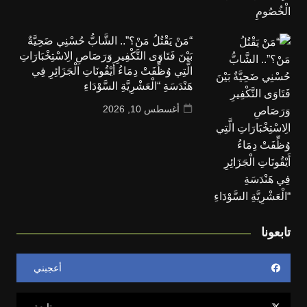
“مَنْ يَقْتُلُ مَنْ؟”.. الشَّابُّ حُسْنِي ضَحِيَّةٌ
بَيْنَ فَتَاوَى التَّكْفِيرِ وَرَصَاصِ الِاسْتِخْبَارَاتِ
الَّتِي وُظِّفَتْ دِمَاءُ أَيْقُونَاتِ الْجَزَائِرِ فِي
هَنْدَسَةِ “الْعَشْرِيَّةِ السَّوْدَاءِ
أغسطس 10, 2026
تابعونا
أعجبني