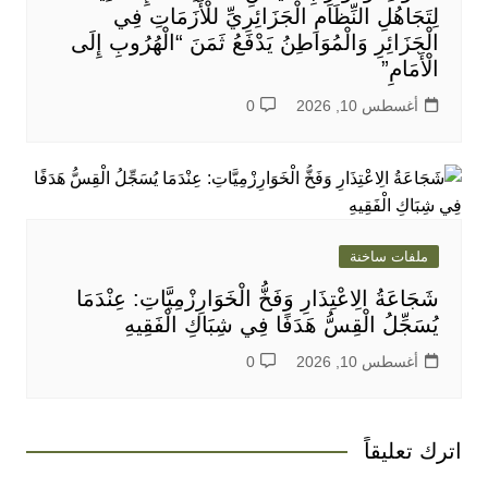
لِتَجَاهُلِ النِّظَامِ الْجَزَائِرِيِّ للْأَزَمَاتِ فِي
الْجَزَائِرِ وَالْمُوَاطِنُ يَدْفَعُ ثَمَنَ “الْهُرُوبِ إِلَى
الْأَمَامِ”
أغسطس 10, 2026
0
ملفات ساخنة
شَجَاعَةُ الِاعْتِذَارِ وَفَخُّ الْخَوَارِزْمِيَّاتِ: عِنْدَمَا
يُسَجِّلُ الْقِسُّ هَدَفًا فِي شِبَاكِ الْفَقِيهِ
أغسطس 10, 2026
0
اترك تعليقاً