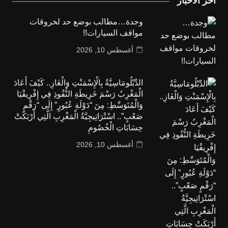
أخر الأخبار
وجدة…مطالب بوضع حد لخروقات
مواقف السيارات!!
أغسطس 10, 2026
الدِّبْلُومَاسِيَّةُ بِالْإِسْمَنْتِ وَالْغَازِ.. كَيْفَ أَعَادَ
الْمَغْرِبُ رَسْمَ خَرِيطَةِ النُّفُوذِ فِي إِفْرِيقْيَا
وَالْمُتَوَسِّطِ: مِنَ “دَوْلَةِ عُبُورٍ” إِلَى “رَقْمٍ
صَعْبٍ”.. اسْتْرَاتِيجِيَّةُ الْمَغْرِبِ الَّتِي أَرْبَكَتْ
حِسَابَاتِ الْخُصُومِ
أغسطس 10, 2026