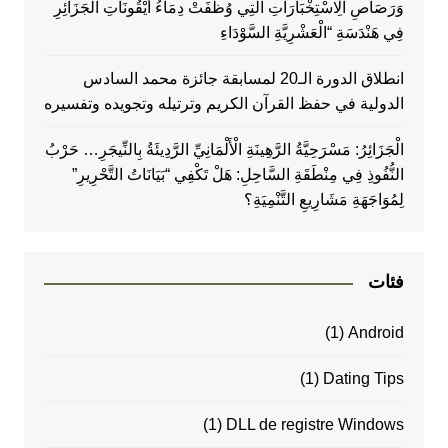
وَرَصَاصِ الِاسْتِخْبَارَاتِ الَّتِي وُظِّفَتْ دِمَاءُ أَيْقُونَاتِ الْجَزَائِرِ
فِي هَنْدَسَةِ “الْعَشْرِيَّةِ السَّوْدَاءِ
انطلاق الدورة الـ20 لمسابقة جائزة محمد السادس
الدولية في حفظ القرآن الكريم وترتيله وتجويده وتفسيره
الْجَزَائِرُ: مَسْرَحِيَّةُ الرَّهِينَةِ الْأَلْمَانِيِّ الرَّدِيئَةُ بِالنِّيجَرِ… حَرْبُ
النُّفُوذِ فِي مِنْطَقَةِ السَّاحِلِ: هَلْ تَكْفِي “بَيَانَاتُ التَّحْرِيرِ”
لِمُوَاجَهَةِ مَشَارِيعِ التَّنْمِيَةِ؟
فئات
(1)
Android
(1)
Dating Tips
(1)
DLL de registre Windows