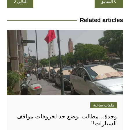
السابق
التالي
المقالات
Related articles
ملفات ساخنة
وجدة…مطالب بوضع حد لخروقات مواقف
السيارات!!