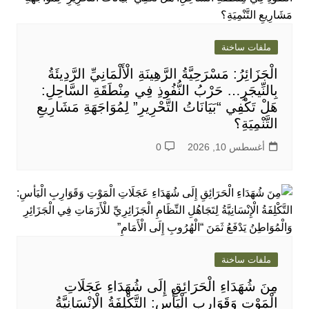
ملفات ساخنة
الْجَزَائِرُ: مَسْرَحِيَّةُ الرَّهِينَةِ الْأَلْمَانِيِّ الرَّدِيئَةُ
بِالنِّيجَرِ… حَرْبُ النُّفُوذِ فِي مِنْطَقَةِ السَّاحِلِ:
هَلْ تَكْفِي “بَيَانَاتُ التَّحْرِيرِ” لِمُوَاجَهَةِ مَشَارِيعِ
التَّنْمِيَةِ؟
أغسطس 10, 2026
0
ملفات ساخنة
مِنَ شُهَدَاءِ الْحَرَائِقِ إِلَى شُهَدَاءِ عَجَلَاتِ
الْمَوْتِ وَقَوَارِبِ الْيَأْسِ: التَّكْلِفَةُ الْإِنْسَانِيَّةُ