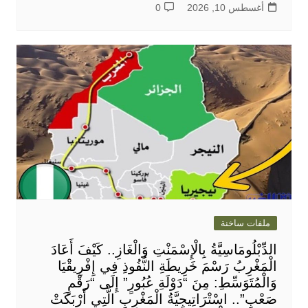
أغسطس 10, 2026
0
ملفات ساخنة
الدِّبْلُومَاسِيَّةُ بِالْإِسْمَنْتِ وَالْغَازِ.. كَيْفَ أَعَادَ
الْمَغْرِبُ رَسْمَ خَرِيطَةِ النُّفُوذِ فِي إِفْرِيقْيَا
وَالْمُتَوَسِّطِ: مِنَ “دَوْلَةِ عُبُورٍ” إِلَى “رَقْمٍ
صَعْبٍ”.. اسْتْرَاتِيجِيَّةُ الْمَغْرِبِ الَّتِي أَرْبَكَتْ