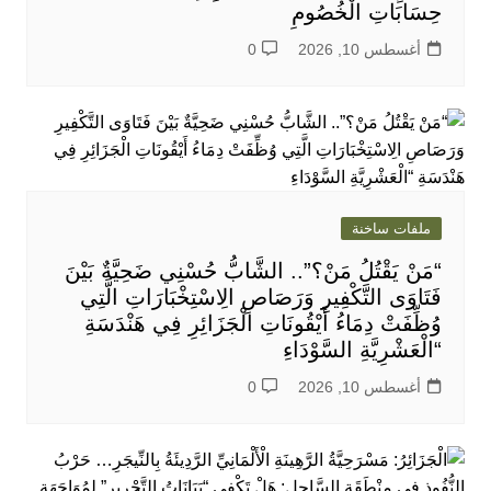
حِسَابَاتِ الْخُصُومِ
أغسطس 10, 2026
0
ملفات ساخنة
“مَنْ يَقْتُلُ مَنْ؟”.. الشَّابُّ حُسْنِي ضَحِيَّةٌ بَيْنَ
فَتَاوَى التَّكْفِيرِ وَرَصَاصِ الِاسْتِخْبَارَاتِ الَّتِي
وُظِّفَتْ دِمَاءُ أَيْقُونَاتِ الْجَزَائِرِ فِي هَنْدَسَةِ
“الْعَشْرِيَّةِ السَّوْدَاءِ
أغسطس 10, 2026
0