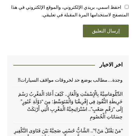
احفظ اسمي، بريدي الإلكتروني، والموقع الإلكتروني في هذا
المتصفح لاستخدامها المرة المقبلة في تعليقي.
اخر الاخبار
وجدة…مطالب بوضع حد لخروقات مواقف السيارات!!
الدِّبْلُومَاسِيَّةُ بِالْإِسْمَنْتِ وَالْغَازِ.. كَيْفَ أَعَادَ الْمَغْرِبُ رَسْمَ
خَرِيطَةِ النُّفُوذِ فِي إِفْرِيقْيَا وَالْمُتَوَسِّطِ: مِنَ “دَوْلَةِ عُبُورٍ”
إِلَى “رَقْمٍ صَعْبٍ”.. اسْتْرَاتِيجِيَّةُ الْمَغْرِبِ الَّتِي أَرْبَكَتْ
حِسَابَاتِ الْخُصُومِ
“مَنْ يَقْتُلُ مَنْ؟”.. الشَّابُّ حُسْنِي ضَحِيَّةٌ بَيْنَ فَتَاوَى التَّكْفِيرِ