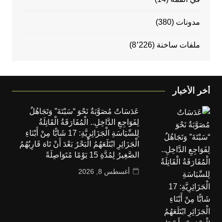
مدونات
(380)
ملفات ساخنة
(8٬226)
أخر الأخبار
عَدَسَاتٌ مُصَوَّبَةٌ نَحْوَ “سَبْتَةَ” وَتَجَاهُلٌ
لِفَوَاجِعِ الدَّاخِلِ.. الْمُفَارَقَةُ الْقَاتِلَةُ
لِلسِّيَاسَةِ الْجَزَائِرِيَّةِ: 17 شَابًّا مِنْ أَبْنَاءِ
الْجَزَائِرِ ابْتَلَعَهُمُ الْبَحْرُ بَعْدَ أَنْ تَاهَ قَارِبُهُمُ
الصَّغِيرُ لِمُدَّةِ 15 يَوْمًا مُتَوَاصِلَةً
أغسطس 8, 2026