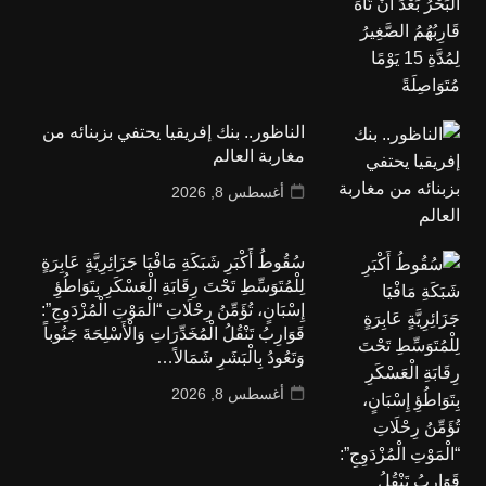
الناظور.. بنك إفريقيا يحتفي بزبنائه من
مغاربة العالم
أغسطس 8, 2026
سُقُوطُ أَكْبَرِ شَبَكَةِ مَافْيَا جَزَائِرِيَّةٍ عَابِرَةٍ
لِلْمُتَوَسِّطِ تَحْتَ رِقَابَةِ الْعَسْكَرِ بِتَوَاطُؤِ
إِسْبَانٍ، تُؤَمِّنُ رِحْلَاتِ “الْمَوْتِ الْمُزْدَوِجِ”:
قَوَارِبُ تَنْقُلُ الْمُخَدِّرَاتِ وَالْأَسْلِحَةَ جَنُوباً
وَتَعُودُ بِالْبَشَرِ شَمَالاً…
أغسطس 8, 2026