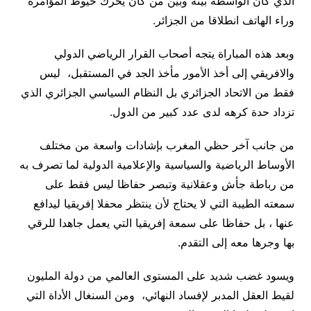
الذي كان الواسطة بينه وبين من كان يحرك خيوط المؤامرة
وراء الهاتف انطلاقا من الجزائر.
وبعد هذه المباراة يتجه أصحاب القرار الرياضي الدولي
والافريقي إلى أخذ الأمور مأخذ الجد في المستقبل، ليس
فقط من الاتحاد الجزائري بل النظام السياسي الجزائري الذي
تزداد حدة كرهه لدى عدد كبير من الدول.
من جانب آخر حظي المغرب بإشادات واسعة من مختلف
الأوساط الرياضية والسياسية والإعلامية الدولية لما تصرف به
من رباطة جأش وعقلانية وتبصر حفاظا ليس فقط على
سمعته الطيبة التي لا يحتاج لأن ينتظر محفلا إفريقيا ليدافع
عنها ، بل حفاظا على سمعة إفريقيا التي يعمل جاهدا للرقي
بها وجرها معه إلى التقدم.
ويسود غضب شديد على المستوى العالمي من دولة المليون
لقيط العقل المدبر لإفساد النهائي، ومن السنغال الأداة التي