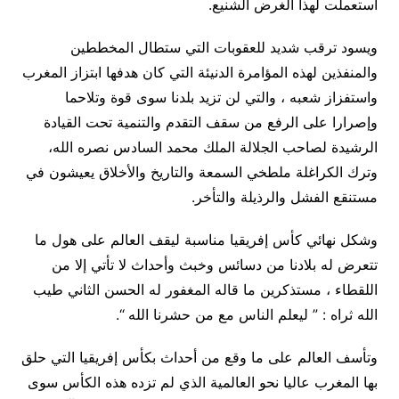
استعملت لهذا الغرض الشنيع.
ويسود ترقب شديد للعقوبات التي ستطال المخططين
والمنفذين لهذه المؤامرة الدنيئة التي كان هدفها ابتزاز المغرب
واستفزاز شعبه ، والتي لن تزيد بلدنا سوى قوة وتلاحما
وإصرارا على الرفع من سقف التقدم والتنمية تحت القيادة
الرشيدة لصاحب الجلالة الملك محمد السادس نصره الله،
وترك الكراغلة ملطخي السمعة والتاريخ والأخلاق يعيشون في
مستنقع الفشل والرذيلة والتأخر.
وشكل نهائي كأس إفريقيا مناسبة ليقف العالم على هول ما
تتعرض له بلادنا من دسائس وخبث وأحداث لا تأتي إلا من
اللقطاء ، مستذكرين ما قاله المغفور له الحسن الثاني طيب
الله ثراه : ” ليعلم الناس مع من حشرنا الله “.
وتأسف العالم على ما وقع من أحداث بكأس إفريقيا التي حلق
بها المغرب عاليا نحو العالمية الذي لم تزده هذه الكأس سوى