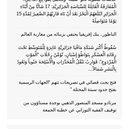
الْمُفَارَقَةُ الْقَاتِلَةُ لِلسِّيَاسَةِ الْجَزَائِرِيَّةِ: 17 شَابًّا مِنْ أَبْنَاءِ
الْجَزَائِرِ ابْتَلَعَهُمُ الْبَحْرُ بَعْدَ أَنْ تَاهَ قَارِبُهُمُ الصَّغِيرُ لِمُدَّةِ 15
يَوْمًا مُتَوَاصِلَةً
الناظور.. بنك إفريقيا يحتفي بزبنائه من مغاربة العالم
سُقُوطُ أَكْبَرِ شَبَكَةِ مَافْيَا جَزَائِرِيَّةٍ عَابِرَةٍ لِلْمُتَوَسِّطِ تَحْتَ
رِقَابَةِ الْعَسْكَرِ بِتَوَاطُؤِ إِسْبَانٍ، تُؤَمِّنُ رِحْلَاتِ “الْمَوْتِ
الْمُزْدَوِجِ”: قَوَارِبُ تَنْقُلُ الْمُخَدِّرَاتِ وَالْأَسْلِحَةَ جَنُوباً وَتَعُودُ
بِالْبَشَرِ شَمَالاً…
فتح بحث قضائي في تصريحات تتهم “الجهات الرسمية
بفتح حدود سبتة المحتلة ”
مرتادو مسجد المنصور الذهبي بوجدة مستاؤون من
توقيف الفقيه التوزاني عن خطبة الجمعة