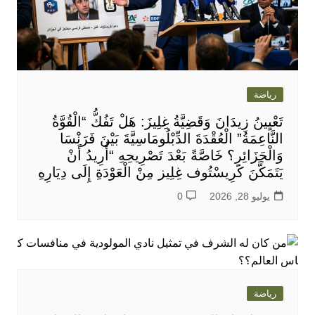
رياضة
تَعْيِينُ زِيدَانَ وَقَضِيَّةُ غِلِيزَ: هَلْ تَفُكُّ “الْقُوَّةُ
النَّاعِمَةُ” الْعُقْدَةَ الدِّبْلُومَاسِيَّةَ بَيْنَ فَرَنْسَا
وَالْجَزَائِرِ؟ خَاصَّةً بَعْدَ تَصْرِيحِهِ “أُرِيدُ أَنْ
يَتَمَكَّنَ كَرِيسْتُوف غِلِيز مِنْ الْعَوْدَةِ إِلَى دِيَارِهِ
يوليو 28, 2026
0
رياضة