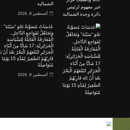
الشمالية
أغسطس 8, 2026
عَدَسَاتٌ مُصَوَّبَةٌ نَحْوَ “سَبْتَةَ”
وَتَجَاهُلٌ لِفَوَاجِعِ الدَّاخِلِ..
الْمُفَارَقَةُ الْقَاتِلَةُ لِلسِّيَاسَةِ
الْجَزَائِرِيَّةِ: 17 شَابًّا مِنْ أَبْنَاءِ
الْجَزَائِرِ ابْتَلَعَهُمُ الْبَحْرُ بَعْدَ أَنْ تَ
قَارِبُهُمُ الصَّغِيرُ لِمُدَّةِ 15 يَوْمًا
مُتَوَاصِلَةً
أغسطس 8, 2026