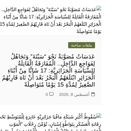
ملفات ساخنة
عَدَسَاتٌ مُصَوَّبَةٌ نَحْوَ “سَبْتَةَ” وَتَجَاهُلٌ
لِفَوَاجِعِ الدَّاخِلِ.. الْمُفَارَقَةُ الْقَاتِلَةُ
لِلسِّيَاسَةِ الْجَزَائِرِيَّةِ: 17 شَابًّا مِنْ أَبْنَاءِ
الْجَزَائِرِ ابْتَلَعَهُمُ الْبَحْرُ بَعْدَ أَنْ تَاهَ قَارِبُهُمُ
الصَّغِيرُ لِمُدَّةِ 15 يَوْمًا مُتَوَاصِلَةً
أغسطس 8, 2026
0