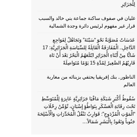
لِلْجَزَائِرِ
غليان في صفوف ساكنة جماعة بني خالد والسبب
قرار غير مفهوم لرئيس دائرة وجدة الشمالية
عَدَسَاتٌ مُصَوَّبَةٌ نَحْوَ “سَبْتَةَ” وَتَجَاهُلٌ لِفَوَاجِعِ
الدَّاخِلِ.. الْمُفَارَقَةُ الْقَاتِلَةُ لِلسِّيَاسَةِ الْجَزَائِرِيَّةِ: 17
شَابًّا مِنْ أَبْنَاءِ الْجَزَائِرِ ابْتَلَعَهُمُ الْبَحْرُ بَعْدَ أَنْ تَاهَ
قَارِبُهُمُ الصَّغِيرُ لِمُدَّةِ 15 يَوْمًا مُتَوَاصِلَةً
الناظور.. بنك إفريقيا يحتفي بزبنائه من مغاربة
العالم
سُقُوطُ أَكْبَرِ شَبَكَةِ مَافْيَا جَزَائِرِيَّةٍ عَابِرَةٍ لِلْمُتَوَسِّطِ
تَحْتَ رِقَابَةِ الْعَسْكَرِ بِتَوَاطُؤِ إِسْبَانٍ، تُؤَمِّنُ رِحْلَاتِ
“الْمَوْتِ الْمُزْدَوِجِ”: قَوَارِبُ تَنْقُلُ الْمُخَدِّرَاتِ وَالْأَسْلِحَةَ
جَنُوباً وَتَعُودُ بِالْبَشَرِ شَمَالاً…