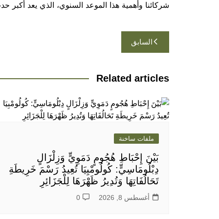
شركائنا وأهمية هذا الموعد السنوي، الذي يعد أكبر ح
تصفّح
السابق
المقالات
Related articles
ملفات ساخنة
بَيْنَ إِحْبَاطِ هُجُومٍ دَمَوِيٍّ وَزِلْزَالٍ
دِبْلُومَاسِيٍّ: كُولُومْبِيَا تُعِيدُ رَسْمَ خَرِيطَةِ
تَحَالُفَاتِهَا وَتُدِيرُ ظَهْرَهَا لِلْجَزَائِرِ
أغسطس 8, 2026
0