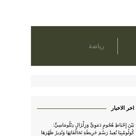
رياضة
اخر الاخبار
بَيْنَ إِحْبَاطِ هُجُومٍ دَمَوِيٍّ وَزِلْزَالٍ دِبْلُومَاسِيٍّ:
كُولُومْبِيَا تُعِيدُ رَسْمَ خَرِيطَةِ تَحَالُفَاتِهَا وَتُدِيرُ ظَهْرَهَا