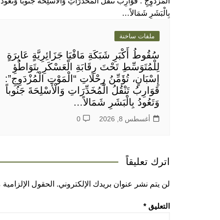
ملفات ساخنة
سُقُوطُ أَكْبَرِ شَبَكَةِ مَافْيَا جَزَائِرِيَّةٍ عَابِرَةٍ
لِلْمُتَوَسِّطِ تَحْتَ رِقَابَةِ الْعَسْكَرِ بِتَوَاطُؤِ
إِسْبَانٍ، تُؤَمِّنُ رِحْلَاتِ “الْمَوْتِ الْمُزْدَوِجِ”:
قَوَارِبُ تَنْقُلُ الْمُخَدِّرَاتِ وَالْأَسْلِحَةَ جَنُوباً
وَتَعُودُ بِالْبَشَرِ شَمَالاً…
أغسطس 8, 2026
0
اترك تعليقاً
لن يتم نشر عنوان بريدك الإلكتروني.
الحقول الإلزامية م
التعليق
*