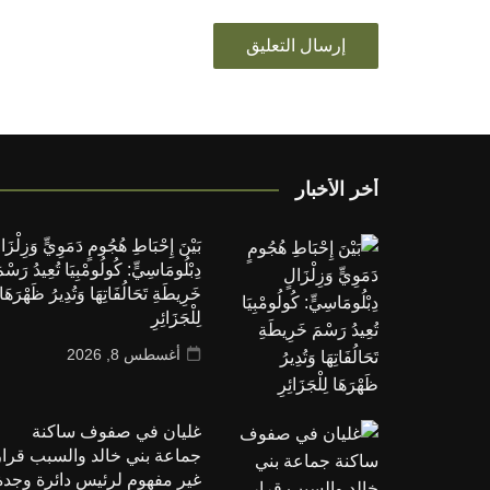
أخر الأخبار
بَيْنَ إِحْبَاطِ هُجُومٍ دَمَوِيٍّ وَزِلْزَا
دِبْلُومَاسِيٍّ: كُولُومْبِيَا تُعِيدُ رَسْم
خَرِيطَةِ تَحَالُفَاتِهَا وَتُدِيرُ ظَهْرَهَا
لِلْجَزَائِرِ
أغسطس 8, 2026
غليان في صفوف ساكنة
جماعة بني خالد والسبب قرار
غير مفهوم لرئيس دائرة وجدة