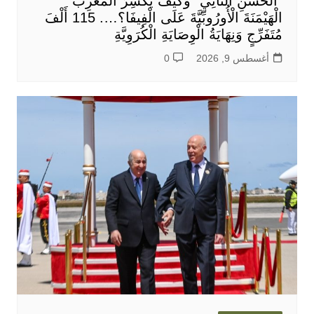
“الْحَسَنِ الثَّانِي” وَكَيْفَ يَكْسِرُ الْمَغْرِبُ
الْهَيْمَنَةَ الْأُورُوبِّيَّةَ عَلَى الْفِيفَا؟…. 115 أَلْفَ
مُتَفَرِّجٍ وَنِهَايَةُ الْوِصَايَةِ الْكُرَوِيَّةِ
أغسطس 9, 2026
0