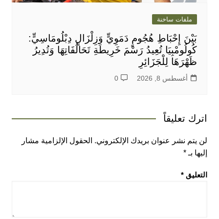
ملفات ساخنة
بَيْنَ إِحْبَاطِ هُجُومٍ دَمَوِيٍّ وَزِلْزَالٍ دِبْلُومَاسِيٍّ:
كُولُومْبِيَا تُعِيدُ رَسْمَ خَرِيطَةِ تَحَالُفَاتِهَا وَتُدِيرُ
ظَهْرَهَا لِلْجَزَائِرِ
أغسطس 8, 2026
0
اترك تعليقاً
لن يتم نشر عنوان بريدك الإلكتروني.
الحقول الإلزامية مشار
إليها بـ
*
التعليق
*