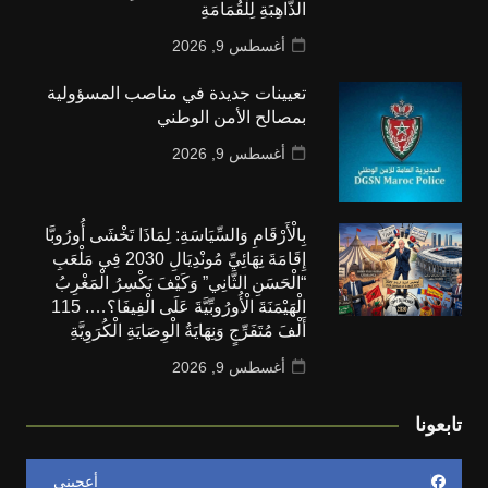
الذَّاهِبَةِ لِلْقُمَامَةِ
أغسطس 9, 2026
تعيينات جديدة في مناصب المسؤولية
بمصالح الأمن الوطني
أغسطس 9, 2026
بِالْأَرْقَامِ وَالسِّيَاسَةِ: لِمَاذَا تَخْشَى أُورُوبَّا
إِقَامَةَ نِهَائِيِّ مُونْدِيَالِ 2030 فِي مَلْعَبِ
“الْحَسَنِ الثَّانِي” وَكَيْفَ يَكْسِرُ الْمَغْرِبُ
الْهَيْمَنَةَ الْأُورُوبِّيَّةَ عَلَى الْفِيفَا؟…. 115
أَلْفَ مُتَفَرِّجٍ وَنِهَايَةُ الْوِصَايَةِ الْكُرَوِيَّةِ
أغسطس 9, 2026
تابعونا
أعجبني