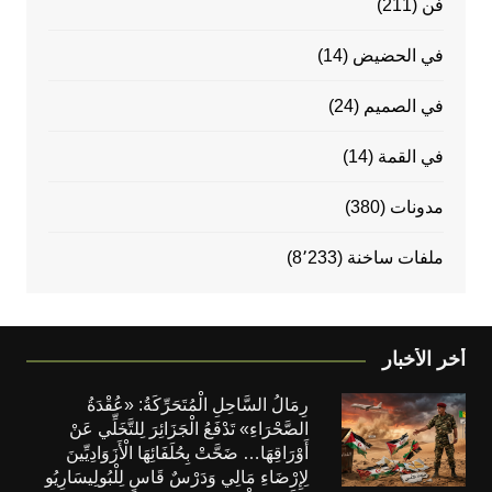
فن
(211)
في الحضيض
(14)
في الصميم
(24)
في القمة
(14)
مدونات
(380)
ملفات ساخنة
(8٬233)
أخر الأخبار
رِمَالُ السَّاحِلِ الْمُتَحَرِّكَةُ: «عُقْدَةُ
الصَّحْرَاءِ» تَدْفَعُ الْجَزَائِرَ لِلتَّخَلِّي عَنْ
أَوْرَاقِهَا… ضَحَّتْ بِحُلَفَائِهَا الْأَزَوَادِيِّينَ
لِإِرْضَاءِ مَالِي وَدَرْسٌ قَاسٍ لِلْبُولِيسَارِيُو