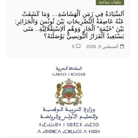
ملفات ساخنة
اَلسِّيَادَةُ فِي زَمَنِ اَلْهَشَاشَةِ… وَمَا كَشَفَتْ
عَنْهُ عَاصِفَةُ اَلتَّصْرِيحَاتِ بَيْنَ تُونُسَ وَالْجَزَائِرِ:
بَيْنَ “خَيْمَةِ” اَلْجَارِ وَوَهْمِ اَلاِسْتِقْلَالِيَّةِ.. مَتَى
يَسْتَعِيدُ اَلْقَرَارُ اَلتُّونِسِيُّ بَوْصَلَتَهُ؟
أغسطس 9, 2026
0