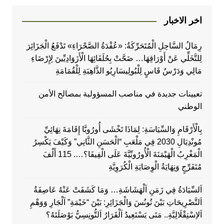
اخر الاخبار
رِمَالُ السَّاحِلِ الْمُتَحَرِّكَةُ: «عُقْدَةُ الصَّحْرَاءِ» تَدْفَعُ الْجَزَائِرَ
لِلتَّخَلِّي عَنْ أَوْرَاقِهَا… ضَحَّتْ بِحُلَفَائِهَا الْأَزَوَادِيِّينَ لِإِرْضَاءِ
مَالِي وَدَرْسٌ قَاسٍ لِلْبُولِيسَارِيُو الذَّاهِبَةِ لِلْقُمَامَةِ
تعيينات جديدة في مناصب المسؤولية بمصالح الأمن
الوطني
بِالْأَرْقَامِ وَالسِّيَاسَةِ: لِمَاذَا تَخْشَى أُورُوبَّا إِقَامَةَ نِهَائِيِّ
مُونْدِيَالِ 2030 فِي مَلْعَبِ “الْحَسَنِ الثَّانِي” وَكَيْفَ يَكْسِرُ
الْمَغْرِبُ الْهَيْمَنَةَ الْأُورُوبِّيَّةَ عَلَى الْفِيفَا؟…. 115 أَلْفَ
مُتَفَرِّجٍ وَنِهَايَةُ الْوِصَايَةِ الْكُرَوِيَّةِ
اَلسِّيَادَةُ فِي زَمَنِ اَلْهَشَاشَةِ… وَمَا كَشَفَتْ عَنْهُ عَاصِفَةُ
اَلتَّصْرِيحَاتِ بَيْنَ تُونُسَ وَالْجَزَائِرِ: بَيْنَ “خَيْمَةِ” اَلْجَارِ وَوَهْمِ
اَلاِسْتِقْلَالِيَّةِ.. مَتَى يَسْتَعِيدُ اَلْقَرَارُ اَلتُّونِسِيُّ بَوْصَلَتَهُ؟