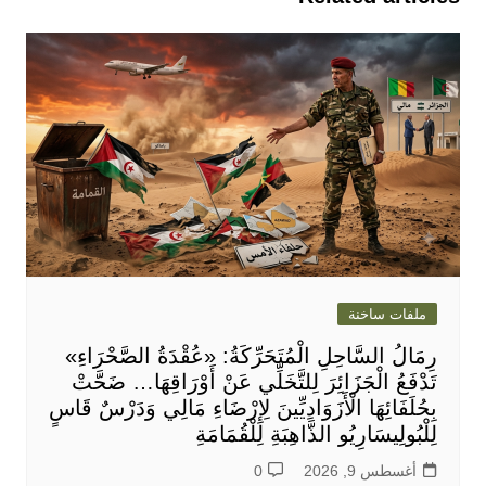
ملفات ساخنة
رِمَالُ السَّاحِلِ الْمُتَحَرِّكَةُ: «عُقْدَةُ الصَّحْرَاءِ»
تَدْفَعُ الْجَزَائِرَ لِلتَّخَلِّي عَنْ أَوْرَاقِهَا… ضَحَّتْ
بِحُلَفَائِهَا الْأَزَوَادِيِّينَ لِإِرْضَاءِ مَالِي وَدَرْسٌ قَاسٍ
لِلْبُولِيسَارِيُو الذَّاهِبَةِ لِلْقُمَامَةِ
أغسطس 9, 2026
0