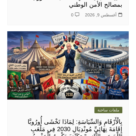
بمصالح الأمن الوطني
أغسطس 9, 2026
0
ملفات ساخنة
بِالْأَرْقَامِ وَالسِّيَاسَةِ: لِمَاذَا تَخْشَى أُورُوبَّا
إِقَامَةَ نِهَائِيِّ مُونْدِيَالِ 2030 فِي مَلْعَبِ