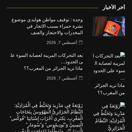
أخر الأخبار
وجدة : توقيف مواطن هولندي موضوع
نشرة حمراء بسبب الاتجار في
المخدرات والاحتجاز والعنف
أغسطس 7, 2026
بعد التحركات المريبة لعصابة السوء عل
ى الحدود…
ماذا تريد الجزائر من المغرب؟؟
أغسطس 7, 2026
زَوْبَعَةٌ فِي مَدْرِيدَ وَتَخَبُّطٌ فِي الْمُرَادِيَّةِ:
النِّظَامُ الْجَزَائِرِيُّ الْمَهْوُوسُ بِنَجَاحَاتِ
الْمَغْرِبِ، يَكتَرِي أَحْزَابَ إِسْبَانِيَا “فُوكْس”
الْيَمِينِيَّ وَ”بُودِيمُوس” وَ”سُومَار”
الْيَسَارِيَّيْنِ وَيُوَظِّفُهَا لِمُهَاجَمَةِ الْمَغْرِبِ