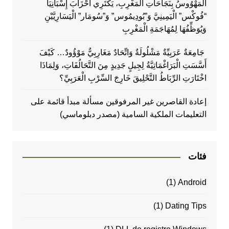
الْمَهْوُوسُ بِنَجَاحَاتِ الْمَغْرِبِ، يَكتَرِي أَحْزَابَ إِسْبَانِيَا
“فُوكْس” الْيَمِينِيَّ وَ”بُودِيمُوس” وَ”سُومَار” الْيَسَارِيَّيْنِ
وَيُوَظِّفُهَا لِمُهَاجَمَةِ الْمَغْرِبِ
جَامِعَةٌ عَرَبِيِّةٌ مَشْلُولَةٌ وَاتِّحَادٌ مَغَارِبِيٌّ مَوْؤُودٌ… كَيْفَ
أَسَّسَتِ الْبَرَاغْمَاتِيَّةُ لِجِيلٍ جَدِيدٍ مِنَ التَّحَالُفَاتِ، وَلِمَاذَا
اخْتَارَتِ الرِّبَاطُ التَّحْلِيقَ خَارِجَ السِّرْبِ الْعَرَبِيِّ؟
إعادة القاصرين غير المرفوقين مسألة مبدأ قائمة على
التعليمات الملكية السامية (مصدر دبلوماسي)
فئات
(1)
Android
(1)
Dating Tips