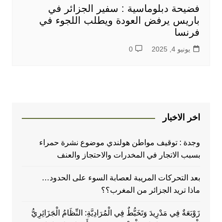
فضيحة دبلوماسية : سفير الجزائر في
باريس يرفض العودة ويطلب اللجوء في
فرنسا
يونيو 4, 2025
0
اخر الاخبار
وجدة : توقيف مواطن هولندي موضوع نشرة حمراء
بسبب الاتجار في المخدرات والاحتجاز والعنف
بعد التحركات المريبة لعصابة السوء على الحدود…
ماذا تريد الجزائر من المغرب؟؟
زَوْبَعَةٌ فِي مَدْرِيدَ وَتَخَبُّطٌ فِي الْمُرَادِيَّةِ: النِّظَامُ الْجَزَائِرِيُّ