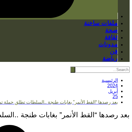
ملفات ساخنة
صحة
ثقافة
مدونات
فن
رياضة
الرئيسية
2024
أبريل
25
بعد رصدها “القط الأنمر” بغابات طنجة ..السلطات تطلق حملة 
بعد رصدها “القط الأنمر” بغابات طنجة ..ال